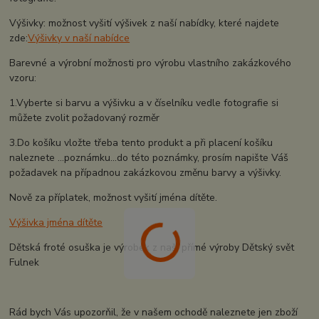
Výšivky: možnost vyšití výšivek z naší nabídky, které najdete
zde:
Výšivky v naší nabídce
Barevné a výrobní možnosti pro výrobu vlastního zakázkového
vzoru:
1.Vyberte si barvu a výšivku a v číselníku vedle fotografie si
můžete zvolit požadovaný rozměr
3.Do košíku vložte třeba tento produkt a při placení košíku
naleznete ...poznámku...do této poznámky, prosím napište Váš
požadavek na případnou zakázkovou změnu barvy a výšivky.
Nově za příplatek, možnost vyšití jména dítěte.
Výšivka jména dítěte
Dětská froté osuška je výrobek z naší přímé výroby Dětský svět
Fulnek
Rád bych Vás upozorňil, že v našem ochodě naleznete jen zboží