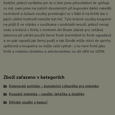
funkční, jelikož vyrábíme jen to o čem jsme přesvědčení že splňuje
co má, sami jsme na našich dovolených při kupování dárků naletěli
na krásné a čučavé osušky prodávající se v Itálii či na Krétě ale o
jejich užitné hodnotě nemůže být řeč. Tyto krásné osušky koupené
na pláži či ve stánku s osuškama v podstatě nesuší, jelikož nesají
vodu a krásná z Kréty s motivem Jim Beam (dárek pro zeťáka)
dokonce při utírání pouští černé froté (normálně to froté vypadává
a on pak vypadá jak černý pudl) a tak člověk může vlézt do sprchy
opětovně a koupelna se může celá vytírat :-) no není froté jako
froté a našemu českému a atestovanému se dá věřit na 100%.
Zboží zařazeno v kategoriích
Kojenecké potřeby – kompletní výbavička pro miminko
Koupání miminka – vaničky, lehátka a doplňky
Dětské osušky s kapucí