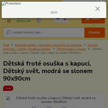
0
ks
CZK
604278943
za
0,00 Kč
Zavřít
Menu
Hledat
Úvod
Kojenecké potřeby – kompletní výbavička pro miminko
Koupání
miminka – vaničky, lehátka a doplňky
Dětské osušky s kapucí
Dětská
froté osuška s kapucí, Dětský svět, modrá se slonem 90x90cm
Dětská froté osuška s kapucí,
Dětský svět, modrá se slonem
90x90cm
Akce