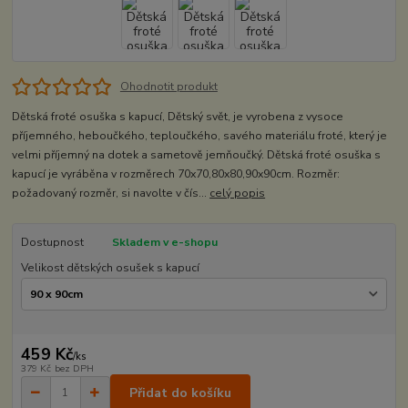
Ohodnotit produkt
Dětská froté osuška s kapucí, Dětský svět, je vyrobena z vysoce
příjemného, heboučkého, teploučkého, savého materiálu froté, který je
velmi příjemný na dotek a sametově jemňoučký. Dětská froté osuška s
kapucí je vyráběna v rozměrech 70x70,80x80,90x90cm. Rozměr:
požadovaný rozměr, si navolte v čís...
celý popis
Dostupnost
Skladem v e-shopu
Velikost dětských osušek s kapucí
459 Kč
/
ks
379 Kč
bez DPH
Přidat do košíku