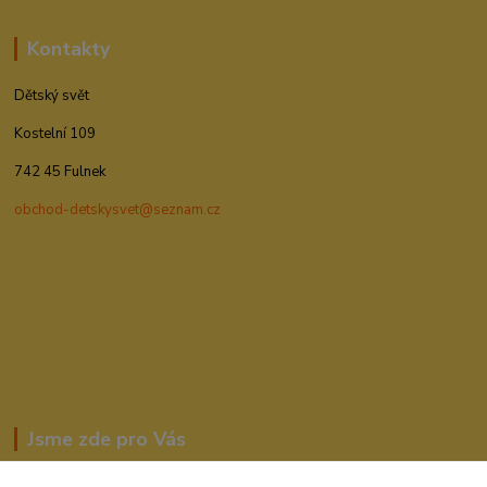
Kontakty
Dětský svět
Kostelní 109
742 45 Fulnek
obchod-detskysvet@seznam.cz
Jsme zde pro Vás