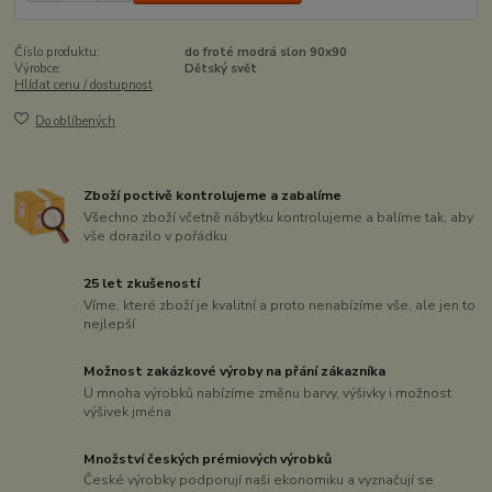
Číslo produktu:
do froté modrá slon 90x90
Výrobce:
Dětský svět
Hlídat cenu / dostupnost
Do oblíbených
Zboží poctivě kontrolujeme a zabalíme
Všechno zboží včetně nábytku kontrolujeme a balíme tak, aby
vše dorazilo v pořádku
25 let zkušeností
Víme, které zboží je kvalitní a proto nenabízíme vše, ale jen to
nejlepší
Možnost zakázkové výroby na přání zákazníka
U mnoha výrobků nabízíme změnu barvy, výšivky i možnost
výšivek jména
Množství českých prémiových výrobků
České výrobky podporují naši ekonomiku a vyznačují se