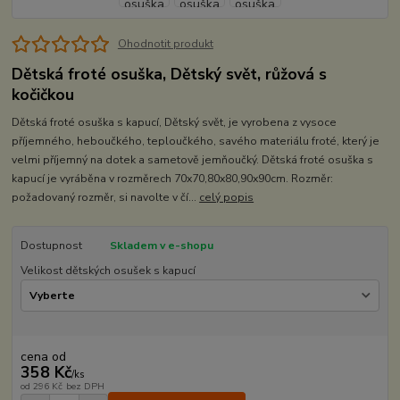
Ohodnotit produkt
Dětská froté osuška, Dětský svět, růžová s
kočičkou
Dětská froté osuška s kapucí, Dětský svět, je vyrobena z vysoce
příjemného, heboučkého, teploučkého, savého materiálu froté, který je
velmi příjemný na dotek a sametově jemňoučký. Dětská froté osuška s
kapucí je vyráběna v rozměrech 70x70,80x80,90x90cm. Rozměr:
požadovaný rozměr, si navolte v čí...
celý popis
Dostupnost
Skladem v e-shopu
Velikost dětských osušek s kapucí
cena od
358 Kč
/
ks
od
296 Kč
bez DPH