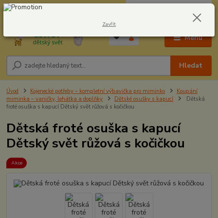
0
ks
CZK
604278943
za
0,00 Kč
Zavřít
Menu
Hledat
Úvod
Kojenecké potřeby – kompletní výbavička pro miminko
Koupání
miminka – vaničky, lehátka a doplňky
Dětské osušky s kapucí
Dětská
froté osuška s kapucí Dětský svět růžová s kočičkou
Dětská froté osuška s kapucí
Dětský svět růžová s kočičkou
Akce