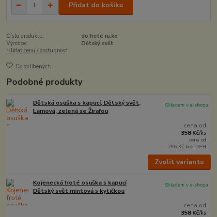
Přidat do košíku
Číslo produktu:
do froté ru.ko
Výrobce:
Dětský svět
Hlídat cenu / dostupnost
Do oblíbených
Podobné produkty
Dětská osuška s kapucí, Dětský svět,
Skladem v e-shopu
Lamová, zelená se Žirafou
cena od
358 Kč
/
ks
cena od
296 Kč
bez DPH
Zvolit variantu
Kojenecká froté osuška s kapucí
Skladem v e-shopu
Dětský svět mintová s kytičkou
cena od
358 Kč
/
ks