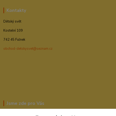
Kontakty
Dětský svět
Kostelní 109
742 45 Fulnek
obchod-detskysvet@seznam.cz
Jsme zde pro Vás