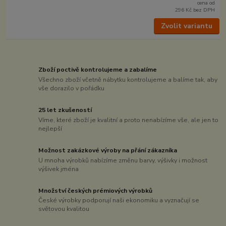
cena od
296 Kč
bez DPH
Zvolit variantu
Zboží poctivě kontrolujeme a zabalíme
Všechno zboží včetně nábytku kontrolujeme a balíme tak, aby
vše dorazilo v pořádku
25 let zkušeností
Víme, které zboží je kvalitní a proto nenabízíme vše, ale jen to
nejlepší
Možnost zakázkové výroby na přání zákazníka
U mnoha výrobků nabízíme změnu barvy, výšivky i možnost
výšivek jména
Množství českých prémiových výrobků
České výrobky podporují naši ekonomiku a vyznačují se
světovou kvalitou