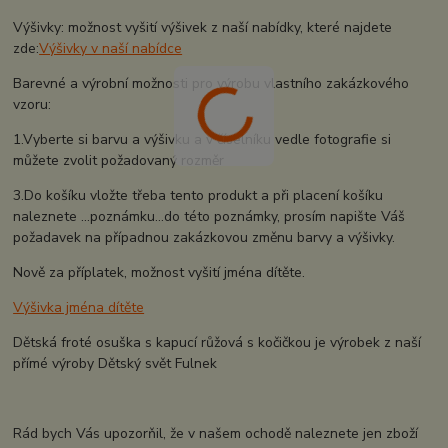
Výšivky: možnost vyšití výšivek z naší nabídky, které najdete
zde:
Výšivky v naší nabídce
Barevné a výrobní možnosti pro výrobu vlastního zakázkového
vzoru:
1.Vyberte si barvu a výšivku a v číselníku vedle fotografie si
můžete zvolit požadovaný rozměr
3.Do košíku vložte třeba tento produkt a při placení košíku
naleznete ...poznámku...do této poznámky, prosím napište Váš
požadavek na případnou zakázkovou změnu barvy a výšivky.
Nově za příplatek, možnost vyšití jména dítěte.
Výšivka jména dítěte
Dětská froté osuška s kapucí růžová s kočičkou je výrobek z naší
přímé výroby Dětský svět Fulnek
Rád bych Vás upozorňil, že v našem ochodě naleznete jen zboží