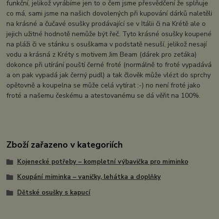
funkční, jelikož vyrábíme jen to o čem jsme přesvědčení že splňuje
co má, sami jsme na našich dovolených při kupování dárků naletěli
na krásné a čučavé osušky prodávající se v Itálii či na Krétě ale o
jejich užitné hodnotě nemůže být řeč. Tyto krásné osušky koupené
na pláži či ve stánku s osuškama v podstatě nesuší, jelikož nesají
vodu a krásná z Kréty s motivem Jim Beam (dárek pro zeťáka)
dokonce při utírání pouští černé froté (normálně to froté vypadává
a on pak vypadá jak černý pudl) a tak člověk může vlézt do sprchy
opětovně a koupelna se může celá vytírat :-) no není froté jako
froté a našemu českému a atestovanému se dá věřit na 100%.
Zboží zařazeno v kategoriích
Kojenecké potřeby – kompletní výbavička pro miminko
Koupání miminka – vaničky, lehátka a doplňky
Dětské osušky s kapucí