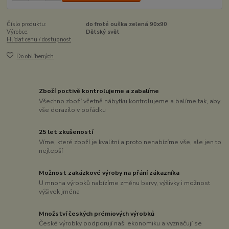
Číslo produktu:
do froté ouška zelená 90x90
Výrobce:
Dětský svět
Hlídat cenu / dostupnost
Do oblíbených
Zboží poctivě kontrolujeme a zabalíme
Všechno zboží včetně nábytku kontrolujeme a balíme tak, aby
vše dorazilo v pořádku
25 let zkušeností
Víme, které zboží je kvalitní a proto nenabízíme vše, ale jen to
nejlepší
Možnost zakázkové výroby na přání zákazníka
U mnoha výrobků nabízíme změnu barvy, výšivky i možnost
výšivek jména
Množství českých prémiových výrobků
České výrobky podporují naši ekonomiku a vyznačují se