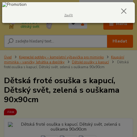
0
ks
CZK
604278943
za
0,00 Kč
Zavřít
Menu
Hledat
Úvod
Kojenecké potřeby – kompletní výbavička pro miminko
Koupání
miminka – vaničky, lehátka a doplňky
Dětské osušky s kapucí
Dětská
froté osuška s kapucí, Dětský svět, zelená s ouškama 90x90cm
Dětská froté osuška s kapucí,
Dětský svět, zelená s ouškama
90x90cm
Akce