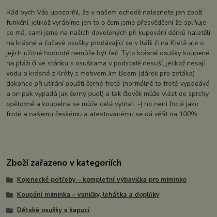
Rád bych Vás upozorňil, že v našem ochodě naleznete jen zboží
funkční, jelikož vyrábíme jen to o čem jsme přesvědčení že splňuje
co má, sami jsme na našich dovolených při kupování dárků naletěli
na krásné a čučavé osušky prodávající se v Itálii či na Krétě ale o
jejich užitné hodnotě nemůže být řeč. Tyto krásné osušky koupené
na pláži či ve stánku s osuškama v podstatě nesuší, jelikož nesají
vodu a krásná z Kréty s motivem Jim Beam (dárek pro zeťáka)
dokonce při utírání pouští černé froté (normálně to froté vypadává
a on pak vypadá jak černý pudl) a tak člověk může vlézt do sprchy
opětovně a koupelna se může celá vytírat :-) no není froté jako
froté a našemu českému a atestovanému se dá věřit na 100%.
Zboží zařazeno v kategoriích
Kojenecké potřeby – kompletní výbavička pro miminko
Koupání miminka – vaničky, lehátka a doplňky
Dětské osušky s kapucí