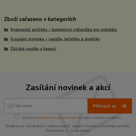
Zboží zařazeno v kategoriích
Kojenecké potřeby – kompletní výbavička pro miminko
Koupání miminka – vaničky, lehátka a doplňky
Dětské osušky s kapucí
Zasílání novinek a akcí
Přihlásit se
Souhlasím se
zpracováním osobních údajů
za účelem rozesílky newsletteru.
Buďte první, kdo se dozví o zajímavostech, tajných slevách a novinkách pro děti.
Rozesíláme 1 - 2x za měsíc.