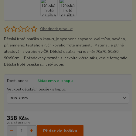
Ohodnotit produkt
Dětská froté osuška s kapucí, je vyrobena z vysoce kvalitního, savého,
příjemného, teplého a ručníkového froté materiálu. Materiál je plnně
atestován a vyroben v ČR. Dětská osuška má rozměr 70x70, 80x80,
90x90cm. Požadovaný rozměr, si navolte v číselníku, vedle fotografie.
Dětská froté osuška s...
celý popis
Dostupnost
Skladem v e-shopu
Velikost dětských osušek s kapucí
358 Kč
/
ks
296 Kč
bez DPH
Přidat do košíku