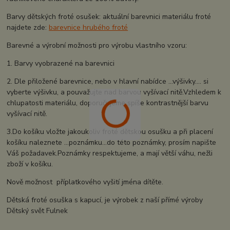
Barvy dětských froté osušek: aktuální barevnici materiálu froté
najdete zde:
barevnice hrubého froté
Barevné a výrobní možnosti pro výrobu vlastního vzoru:
1. Barvy vyobrazené na barevnici
2. Dle přiložené barevnice, nebo v hlavní nabídce ...výšivky.... si
vyberte výšivku, a pouvažujte nad barvou vyšívací nitě.Vzhledem k
chlupatosti materiálu, doporučujeme spíše kontrastnější barvu
vyšívací nitě.
3.Do košíku vložte jakoukoliv froté dětskou osušku a při placení
košíku naleznete ...poznámku...do této poznámky, prosím napište
Váš požadavek.Poznámky respektujeme, a mají větší váhu, nežli
zboží v košíku.
Nově možnost příplatkového vyšití jména dítěte.
Dětská froté osuška s kapucí, je výrobek z naší přímé výroby
Dětský svět Fulnek