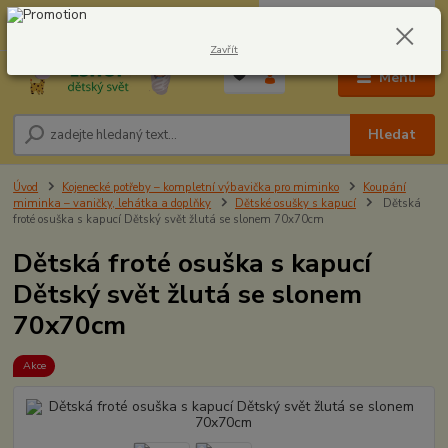
0
ks
CZK
604278943
za
0,00 Kč
Zavřít
Menu
Hledat
Úvod
Kojenecké potřeby – kompletní výbavička pro miminko
Koupání
miminka – vaničky, lehátka a doplňky
Dětské osušky s kapucí
Dětská
froté osuška s kapucí Dětský svět žlutá se slonem 70x70cm
Dětská froté osuška s kapucí
Dětský svět žlutá se slonem
70x70cm
Akce