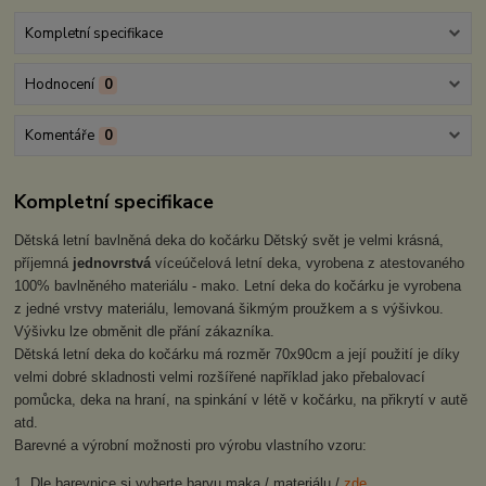
Kompletní specifikace
Hodnocení
0
Komentáře
0
Kompletní specifikace
Dětská letní bavlněná deka do kočárku Dětský svět je velmi krásná,
příjemná
jednovrstvá
víceúčelová letní deka, vyrobena z atestovaného
100% bavlněného materiálu - mako. Letní deka do kočárku je vyrobena
z jedné vrstvy materiálu, lemovaná šikmým proužkem a s výšivkou.
Výšivku lze obměnit dle přání zákazníka.
Dětská letní deka do kočárku má rozměr 70x90cm a její použití je díky
velmi dobré skladnosti velmi rozšířené například jako přebalovací
pomůcka, deka na hraní, na spinkání v létě v kočárku, na přikrytí v autě
atd.
Barevné a výrobní možnosti pro výrobu vlastního vzoru:
1. Dle barevnice si vyberte barvu maka / materiálu /
zde,