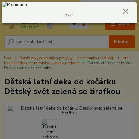
0
ks
CZK
604278943
za
0,00 Kč
Zavřít
Menu
Hledat
Úvod
Dětské deky do kočárku i postýlky – pro miminka i větší děti
Letní
bavlněné deky pro miminka – lehké a prodyšné
Dětská letní deka do kočárku
Dětský svět zelená se žirafkou
Dětská letní deka do kočárku
Dětský svět zelená se žirafkou