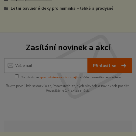
Letní bavlněné deky pro miminka – lehké a prodyšné
Zasílání novinek a akcí
Přihlásit se
Souhlasím se
zpracováním osobních údajů
za účelem rozesílky newsletteru.
Buďte první, kdo se dozví o zajímavostech, tajných slevách a novinkách pro děti.
Rozesíláme 1 - 2x za měsíc.