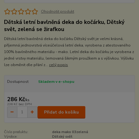
Ohodnotit produkt
Dětská letní bavlněná deka do kočárku, Dětský
svět, zelená se žirafkou
Dětská letní bavlněná deka do kočárku Dětský svět je velmi krásná,
příjemná jednovrstvá víceúčelová letní deka, vyrobena z atestovaného
100% bavlněného materiálu - mako. Letní deka do kočárku je vyrobena z
jedné vrstvy materiálu, lemovaná šikmým proužkem a s výšivkou. Výšivku
lze obměnit dle přání z...
celý popis
Dostupnost
Skladem v e-shopu
286 Kč
/
ks
236 Kč
bez DPH
Přidat do košíku
Číslo produktu:
deka mako 03zelená
Výrobce:
Dětský svět