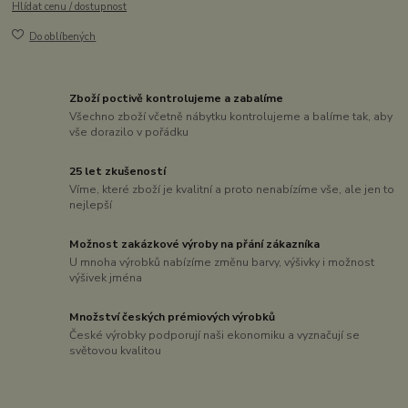
Hlídat cenu / dostupnost
Do oblíbených
Zboží poctivě kontrolujeme a zabalíme
Všechno zboží včetně nábytku kontrolujeme a balíme tak, aby
vše dorazilo v pořádku
25 let zkušeností
Víme, které zboží je kvalitní a proto nenabízíme vše, ale jen to
nejlepší
Možnost zakázkové výroby na přání zákazníka
U mnoha výrobků nabízíme změnu barvy, výšivky i možnost
výšivek jména
Množství českých prémiových výrobků
České výrobky podporují naši ekonomiku a vyznačují se
světovou kvalitou