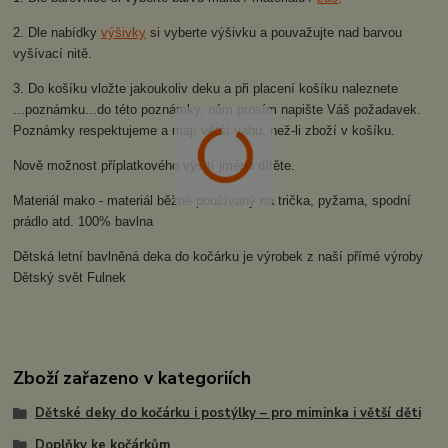
2. Dle nabídky
výšivky
si vyberte výšivku a pouvažujte nad barvou
vyšívací nitě.
3. Do košíku vložte jakoukoliv deku a při placení košíku naleznete
...poznámku...do této poznámky, nám prosím napište Váš požadavek.
Poznámky respektujeme a mají větší váhu, než-li zboží v košíku.
Nově možnost příplatkového vyšití jména dítěte.
Materiál mako - materiál běžně používaný na trička, pyžama, spodní
prádlo atd. 100% bavlna
Dětská letní bavlněná deka do kočárku je výrobek z naší přímé výroby
Dětský svět Fulnek
Zboží zařazeno v kategoriích
Dětské deky do kočárku i postýlky – pro miminka i větší děti
Doplňky ke kočárkům