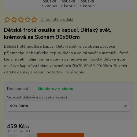
Ohodnotit produkt
Dětská froté osuška s kapucí, Dětský svět,
krémová se Slonem 90x90cm
Dětská froté osuška s kapucí, Dětský svět, je vyrobena z vysoce
příjemného, heboučkého, teploučkého a velmi savého materiálu froté,
který je velmi příjemný na dotek a sametově jemňoučký. Dětské froté
osušky s kapucí vyrábíme v rozměrech 70x70, 80x80, 90x90cm. Rozměr
dětské osušky s kapucí: požadov...
celý popis
Dostupnost
Skladem v e-shopu
Velikost dětských osušek s kapucí
459 Kč
/
ks
379 Kč
bez DPH