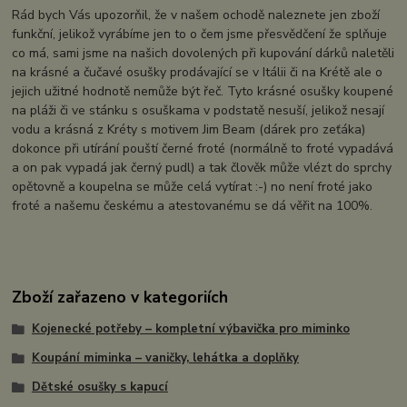
Rád bych Vás upozorňil, že v našem ochodě naleznete jen zboží
funkční, jelikož vyrábíme jen to o čem jsme přesvědčení že splňuje
co má, sami jsme na našich dovolených při kupování dárků naletěli
na krásné a čučavé osušky prodávající se v Itálii či na Krétě ale o
jejich užitné hodnotě nemůže být řeč. Tyto krásné osušky koupené
na pláži či ve stánku s osuškama v podstatě nesuší, jelikož nesají
vodu a krásná z Kréty s motivem Jim Beam (dárek pro zeťáka)
dokonce při utírání pouští černé froté (normálně to froté vypadává
a on pak vypadá jak černý pudl) a tak člověk může vlézt do sprchy
opětovně a koupelna se může celá vytírat :-) no není froté jako
froté a našemu českému a atestovanému se dá věřit na 100%.
Zboží zařazeno v kategoriích
Kojenecké potřeby – kompletní výbavička pro miminko
Koupání miminka – vaničky, lehátka a doplňky
Dětské osušky s kapucí