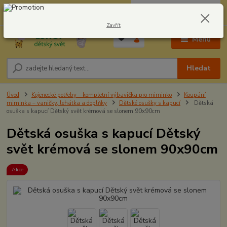
0
ks
CZK
604278943
za
0,00 Kč
Zavřít
Menu
Hledat
Úvod
Kojenecké potřeby – kompletní výbavička pro miminko
Koupání
miminka – vaničky, lehátka a doplňky
Dětské osušky s kapucí
Dětská
osuška s kapucí Dětský svět krémová se slonem 90x90cm
Dětská osuška s kapucí Dětský
svět krémová se slonem 90x90cm
Akce