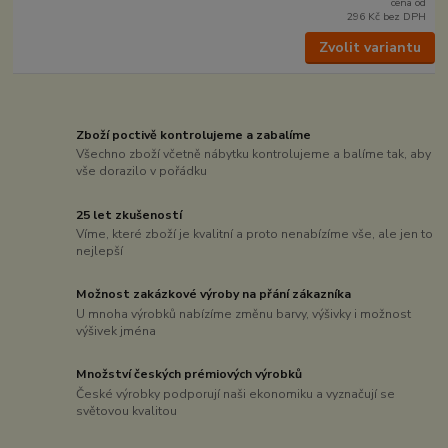
cena od
296 Kč
bez DPH
Zvolit variantu
Zboží poctivě kontrolujeme a zabalíme
Všechno zboží včetně nábytku kontrolujeme a balíme tak, aby
vše dorazilo v pořádku
25 let zkušeností
Víme, které zboží je kvalitní a proto nenabízíme vše, ale jen to
nejlepší
Možnost zakázkové výroby na přání zákazníka
U mnoha výrobků nabízíme změnu barvy, výšivky i možnost
výšivek jména
Množství českých prémiových výrobků
České výrobky podporují naši ekonomiku a vyznačují se
světovou kvalitou