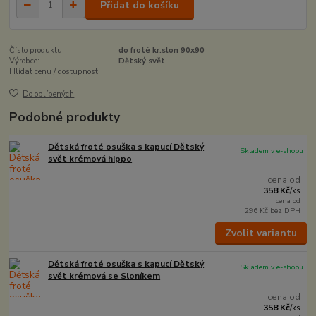
Přidat do košíku
Číslo produktu:
do froté kr.slon 90x90
Výrobce:
Dětský svět
Hlídat cenu / dostupnost
Do oblíbených
Podobné produkty
Dětská froté osuška s kapucí Dětský
Skladem v e-shopu
svět krémová hippo
cena od
358 Kč
/
ks
cena od
296 Kč
bez DPH
Zvolit variantu
Dětská froté osuška s kapucí Dětský
Skladem v e-shopu
svět krémová se Sloníkem
cena od
358 Kč
/
ks