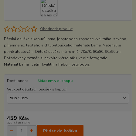
Ohodnotit produkt
Dětská osuška s kapucí Lama, je vyrobena z vysoce kvalitního, savého,
příjemného, teplého a chlupaťoučkého materiálu Lama. Materiál je
plnně atestován. Dětská usuška má rozměr 70x70, 80x80, 90x90cm.
Požadovaný rozměr, si navolte v číselníku, vedle fotografie.
Materiál Lama : velmi kvalitní a hebo...
celý popis
Dostupnost
Skladem v e-shopu
Velikost dětských osušek s kapucí
459 Kč
/
ks
379 Kč
bez DPH
Přidat do košíku