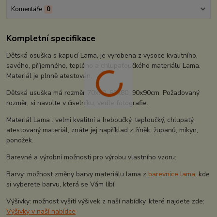
Komentáře
0
Kompletní specifikace
Dětská osuška s kapucí Lama, je vyrobena z vysoce kvalitního,
savého, příjemného, teplého a chlupaťoučkého materiálu Lama.
Materiál je plnně atestován.
Dětská usuška má rozměr 70x70, 80x80, 90x90cm. Požadovaný
rozměr, si navolte v číselníku, vedle fotografie.
Materiál Lama : velmi kvalitní a heboučký, teploučký, chlupatý,
atestovaný materiál, znáte jej například z žíněk, županů, mikyn,
ponožek.
Barevné a výrobní možnosti pro výrobu vlastního vzoru:
Barvy: možnost změny barvy materiálu lama z
barevnice lama
, kde
si vyberete barvu, která se Vám líbí.
Výšivky: možnost vyšití výšivek z naší nabídky, které najdete zde:
Výšivky v naší nabídce