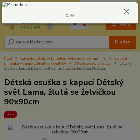
0
ks
CZK
604278943
za
0,00 Kč
Zavřít
Menu
Hledat
Úvod
Kojenecké potřeby – kompletní výbavička pro miminko
Koupání
miminka – vaničky, lehátka a doplňky
Dětské osušky s kapucí
Dětská
osuška s kapucí Dětský svět Lama, žlutá se želvičkou 90x90cm
Dětská osuška s kapucí Dětský
svět Lama, žlutá se želvičkou
90x90cm
Akce