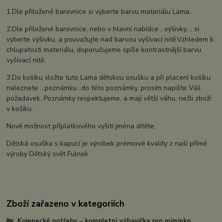
1.Dle přiložené barevnice si vyberte barvu materiálu Lama.
2.Dle přiložené barevnice, nebo v hlavní nabídce ...výšivky.... si
vyberte výšivku, a pouvažujte nad barvou vyšívací nitě.Vzhledem k
chlupatosti materiálu, doporučujeme spíše kontrastnější barvu
vyšívací nitě.
3.Do košíku vložte tuto Lama dětskou osušku a při placení košíku
naleznete ...poznámku...do této poznámky, prosím napište Váš
požadavek. Poznámky respektujeme, a mají větší váhu, nežli zboží
v košíku.
Nově možnost příplatkového vyšití jména dítěte.
Dětská osuška s kapucí je výrobek prémiové kvality z naší přímé
výroby Dětský svět Fulnek
Zboží zařazeno v kategoriích
Kojenecké potřeby – kompletní výbavička pro miminko