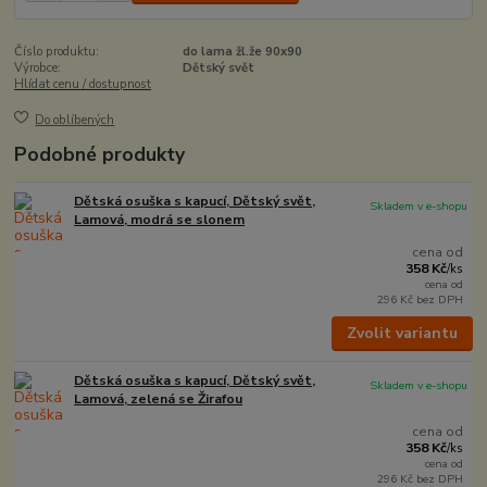
Číslo produktu:
do lama žl.že 90x90
Výrobce:
Dětský svět
Hlídat cenu / dostupnost
Do oblíbených
Podobné produkty
Dětská osuška s kapucí, Dětský svět,
Skladem v e-shopu
Lamová, modrá se slonem
cena od
358 Kč
/
ks
cena od
296 Kč
bez DPH
Zvolit variantu
Dětská osuška s kapucí, Dětský svět,
Skladem v e-shopu
Lamová, zelená se Žirafou
cena od
358 Kč
/
ks
cena od
296 Kč
bez DPH