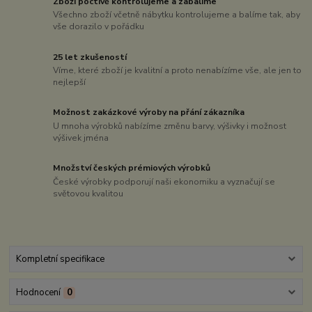
Zboží poctivě kontrolujeme a zabalíme
Všechno zboží včetně nábytku kontrolujeme a balíme tak, aby
vše dorazilo v pořádku
25 let zkušeností
Víme, které zboží je kvalitní a proto nenabízíme vše, ale jen to
nejlepší
Možnost zakázkové výroby na přání zákazníka
U mnoha výrobků nabízíme změnu barvy, výšivky i možnost
výšivek jména
Množství českých prémiových výrobků
České výrobky podporují naši ekonomiku a vyznačují se
světovou kvalitou
Kompletní specifikace
Hodnocení
0