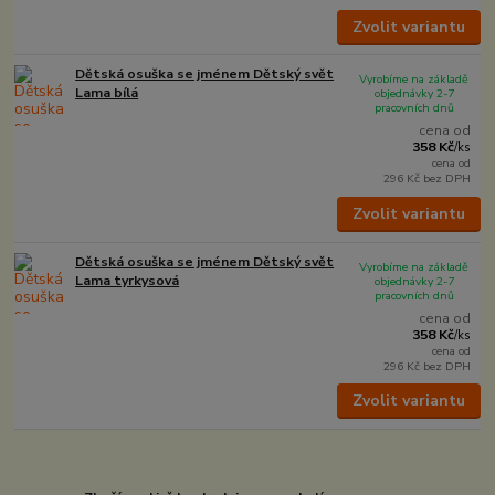
Zvolit variantu
Dětská osuška se jménem Dětský svět
Vyrobíme na základě
Lama bílá
objednávky 2-7
pracovních dnů
cena od
358 Kč
/
ks
cena od
296 Kč
bez DPH
Zvolit variantu
Dětská osuška se jménem Dětský svět
Vyrobíme na základě
Lama tyrkysová
objednávky 2-7
pracovních dnů
cena od
358 Kč
/
ks
cena od
296 Kč
bez DPH
Zvolit variantu