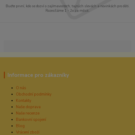
Buďte první, kdo se dozví o zajímavostech, tajných slevách a novinkách pro děti.
Rozesíláme 1 - 2x za měsíc.
Informace pro zákazníky
O nás
Obchodní podmínky
Kontakty
Naše doprava
Naše recenze
Bankovní spojení
Blog
Vrácení zboží