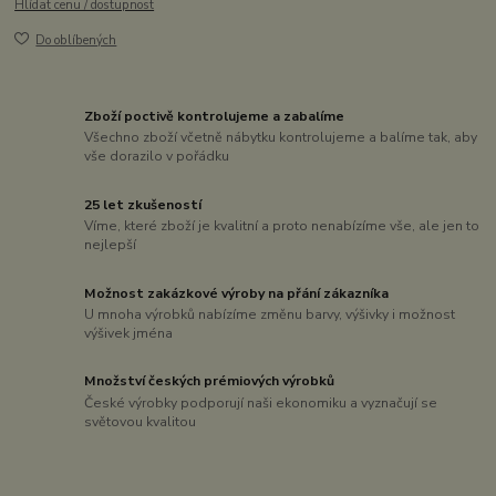
Hlídat cenu / dostupnost
Do oblíbených
Zboží poctivě kontrolujeme a zabalíme
Všechno zboží včetně nábytku kontrolujeme a balíme tak, aby
vše dorazilo v pořádku
25 let zkušeností
Víme, které zboží je kvalitní a proto nenabízíme vše, ale jen to
nejlepší
Možnost zakázkové výroby na přání zákazníka
U mnoha výrobků nabízíme změnu barvy, výšivky i možnost
výšivek jména
Množství českých prémiových výrobků
České výrobky podporují naši ekonomiku a vyznačují se
světovou kvalitou