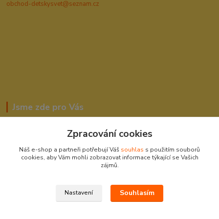
obchod-detskysvet@seznam.cz
Jsme zde pro Vás
Zpracování cookies
Romana Šebestová
Náš e-shop a partneři potřebují Váš
souhlas
s použitím souborů
604278943
cookies, aby Vám mohli zobrazovat informace týkající se Vašich
zájmů.
obchod-detskysvet@seznam.cz
Souhlasím
Nastavení