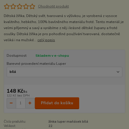
Ohodnotit produkt
Dětská žíňka, Dětský svět, tvarovaná s výšivkou, je vyrobená z vysoce
kvalitního, hebkého, 100% bavlněného materiálu froté. Tento materiál je
velmi příjemný a savý a vyrábíme z něj i krásné dětské župany a froté
osušky. Dětská žíňka je pro pohodlné používání tvarovaná, dostatečně
veliká i na mužské...
celý popis
Dostupnost
Skladem v e-shopu
Barevné provedení materiálu Luper
148 Kč
/
ks
122 Kč
bez DPH
Přidat do košíku
Číslo produktu:
žínka luper maňásek bílá
Velikost:
22