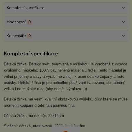
Kompletní specifikace
Hodnocení
0
Komentáře
0
Kompletní specifikace
Dětská žíňka, Dětský svět, tvarovaná s výšivkou, je vyrobená z vysoce
kvalitního, hebkého, 100% bavlněného materiálu froté. Tento materiál je
velmi příjemný a savý a vyrábíme z něj i krásné dětské župany a froté
osušky. Dětská žíňka je pro pohodlné používání tvarovaná, dostatečně
veliká i na mužské ruce (aby neměli výmluvu :-)).
Dětská žíňka má velmi kvalitní obrázkovou výšivku, díky které se může
proměnit koupání dítěte na zábavnou hru.
Dětská žíňka má rozměr: 22x14cm
Složení: dětská, atestovaná, 100% froté bavlna