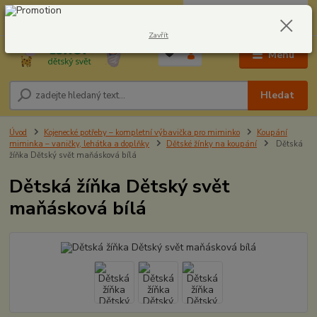
0
ks
CZK
604278943
za
0,00 Kč
Zavřít
Menu
Hledat
Úvod
Kojenecké potřeby – kompletní výbavička pro miminko
Koupání
miminka – vaničky, lehátka a doplňky
Dětské žínky na koupání
Dětská
žíňka Dětský svět maňásková bílá
Dětská žíňka Dětský svět
maňásková bílá