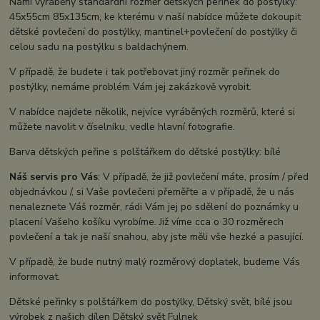
Námi vyráběný standardní rozměr dětských peřinek do postýlky:
45x55cm 85x135cm, ke kterému v naší nabídce můžete dokoupit
dětské povlečení do postýlky, mantinel+povlečení do postýlky či
celou sadu na postýlku s baldachýnem.
V případě, že budete i tak potřebovat jiný rozměr peřinek do
postýlky, nemáme problém Vám jej zakázkově vyrobit.
V nabídce najdete několik, nejvíce vyráběných rozměrů, které si
můžete navolit v číselníku, vedle hlavní fotografie.
Barva dětských peřine s polštářkem do dětské postýlky: bílé
Náš servis pro Vás
: V případě, že již povlečení máte, prosím / před
objednávkou /, si Vaše povlečeni přeměřte a v případě, že u nás
nenaleznete Váš rozměr, rádi Vám jej po sdělení do poznámky u
placení Vašeho košíku vyrobíme. Již víme cca o 30 rozměrech
povlečení a tak je naší snahou, aby jste měli vše hezké a pasující.
V případě, že bude nutný malý rozměrový doplatek, budeme Vás
informovat.
Dětské peřinky s polštářkem do postýlky, Dětský svět, bílé jsou
výrobek z našich dílen Dětský svět Fulnek