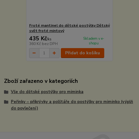
Froté mantinel do dětské postýlky Dětský
svět froté mintový
435 Kč
Skladem v e-
/
ks
shopu
360 Kč
bez DPH
Přidat do košíku
Zboží zařazeno v kategoriích
Vše do dětské postýlky pro miminka
Peřinky – přikrývky a polštáře do postýlky pro miminko (výplň
do povlečení)