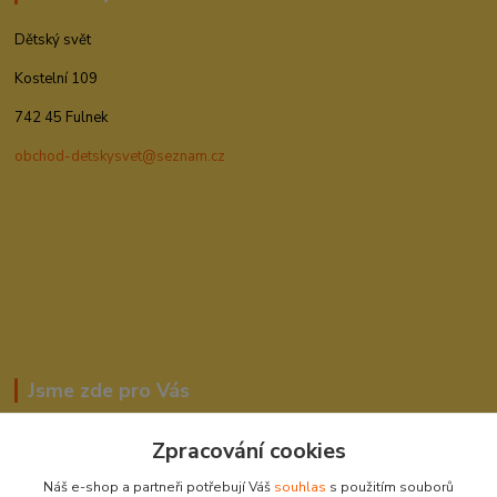
Dětský svět
Kostelní 109
742 45 Fulnek
obchod-detskysvet@seznam.cz
Jsme zde pro Vás
Zpracování cookies
Romana Šebestová
Náš e-shop a partneři potřebují Váš
souhlas
s použitím souborů