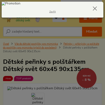
0
ks
CZK
604278943
za
0,00 Kč
Zavřít
Menu
Hledat
Úvod
Vše do dětské postýlky pro miminka
Peřinky – přikrývky a polštáře
do postýlky pro miminko (výplň do povlečení)
Dětské peřinky s polštářkem
Dětský svět 60x45 90x135cm
Dětské peřinky s polštářkem
Dětský svět 60x45 90x135cm
639 Kč
Akce
TOP produkt
- 8 %