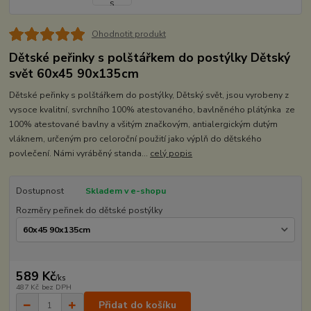
Ohodnotit produkt
Dětské peřinky s polštářkem do postýlky Dětský
svět 60x45 90x135cm
Dětské peřinky s polštářkem do postýlky, Dětský svět, jsou vyrobeny z
vysoce kvalitní, svrchního 100% atestovaného, bavlněného plátýnka ze
100% atestované bavlny a všitým značkovým, antialergickým dutým
vláknem, určeným pro celoroční použití jako výplň do dětského
povlečení. Námi vyráběný standa...
celý popis
Dostupnost
Skladem v e-shopu
Rozměry peřinek do dětské postýlky
589 Kč
/
ks
487 Kč
bez DPH
Přidat do košíku