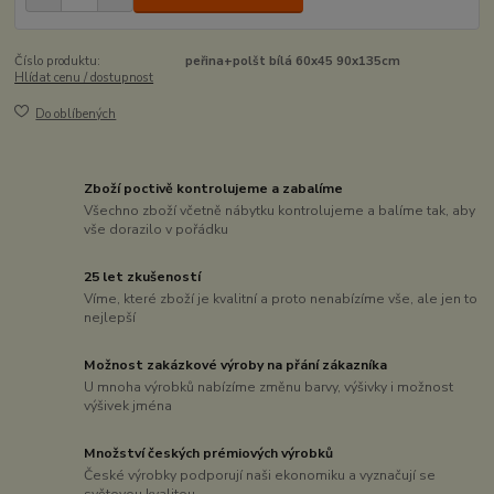
Číslo produktu:
peřina+polšt bílá 60x45 90x135cm
Hlídat cenu / dostupnost
Do oblíbených
Zboží poctivě kontrolujeme a zabalíme
Všechno zboží včetně nábytku kontrolujeme a balíme tak, aby
vše dorazilo v pořádku
25 let zkušeností
Víme, které zboží je kvalitní a proto nenabízíme vše, ale jen to
nejlepší
Možnost zakázkové výroby na přání zákazníka
U mnoha výrobků nabízíme změnu barvy, výšivky i možnost
výšivek jména
Množství českých prémiových výrobků
České výrobky podporují naši ekonomiku a vyznačují se
světovou kvalitou