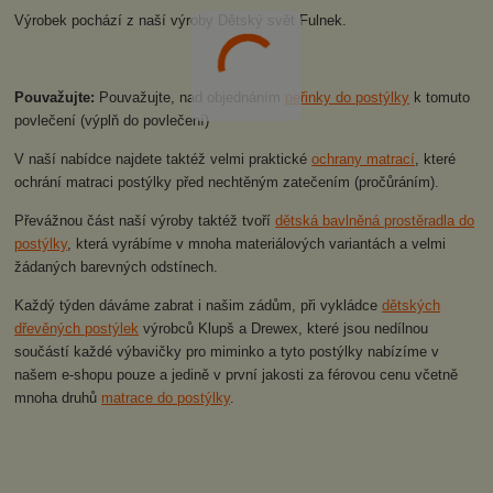
Výrobek pochází z naší výroby Dětský svět Fulnek.
Pouvažujte:
Pouvažujte, nad objednáním
peřinky do postýlky
k tomuto
povlečení (výplň do povlečení)
V naší nabídce najdete taktéž velmi praktické
ochrany matrací
, které
ochrání matraci postýlky před nechtěným zatečením (pročůráním).
Převážnou část naší výroby taktéž tvoří
dětská bavlněná prostěradla do
postýlky
, která vyrábíme v mnoha materiálových variantách a velmi
žádaných barevných odstínech.
Každý týden dáváme zabrat i našim zádům, při vykládce
dětských
dřevěných postýlek
výrobců Klupš a Drewex, které jsou nedílnou
součástí každé výbavičky pro miminko a tyto postýlky nabízíme v
našem e-shopu pouze a jedině v první jakosti za férovou cenu včetně
mnoha druhů
matrace do postýlky
.