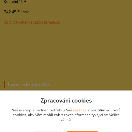
Kostelní 109
742 45 Fulnek
obchod-detskysvet@seznam.cz
Jsme zde pro Vás
Zpracování cookies
Romana Šebestová
Náš e-shop a partneři potřebují Váš
souhlas
s použitím souborů
604278943
cookies, aby Vám mohli zobrazovat informace týkající se Vašich
zájmů.
obchod-detskysvet@seznam.cz