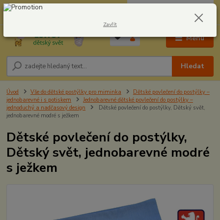
0
ks
CZK
604278943
za
0,00 Kč
Zavřít
Menu
Hledat
Úvod
Vše do dětské postýlky pro miminka
Dětské povlečení do postýlky –
jednobarevné i s potiskem
Jednobarevné dětské povlečení do postýlky –
jednoduchý a nadčasový design
Dětské povlečení do postýlky, Dětský svět,
jednobarevné modré s ježkem
Dětské povlečení do postýlky,
Dětský svět, jednobarevné modré
s ježkem