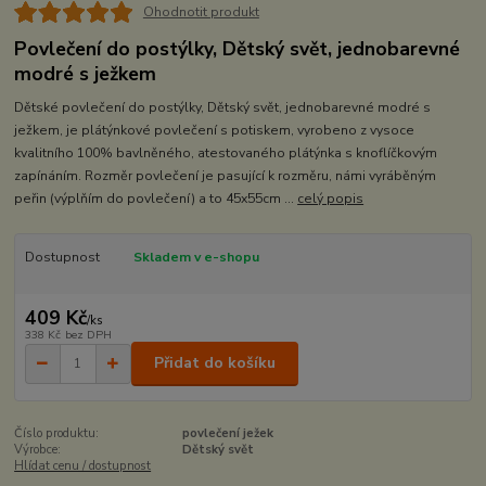
Ohodnotit produkt
Povlečení do postýlky, Dětský svět, jednobarevné
modré s ježkem
Dětské povlečení do postýlky, Dětský svět, jednobarevné modré s
ježkem, je plátýnkové povlečení s potiskem, vyrobeno z vysoce
kvalitního 100% bavlněného, atestovaného plátýnka s knoflíčkovým
zapínáním. Rozměr povlečení je pasující k rozměru, námi vyráběným
peřin (výplňím do povlečení) a to 45x55cm ...
celý popis
Dostupnost
Skladem v e-shopu
409 Kč
/
ks
338 Kč
bez DPH
Přidat do košíku
Číslo produktu:
povlečení ježek
Výrobce:
Dětský svět
Hlídat cenu / dostupnost