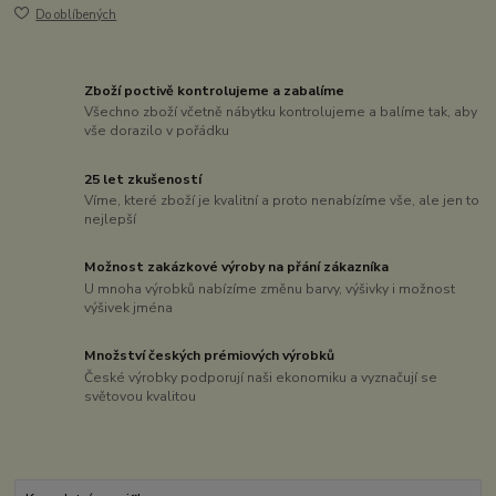
Do oblíbených
Zboží poctivě kontrolujeme a zabalíme
Všechno zboží včetně nábytku kontrolujeme a balíme tak, aby
vše dorazilo v pořádku
25 let zkušeností
Víme, které zboží je kvalitní a proto nenabízíme vše, ale jen to
nejlepší
Možnost zakázkové výroby na přání zákazníka
U mnoha výrobků nabízíme změnu barvy, výšivky i možnost
výšivek jména
Množství českých prémiových výrobků
České výrobky podporují naši ekonomiku a vyznačují se
světovou kvalitou