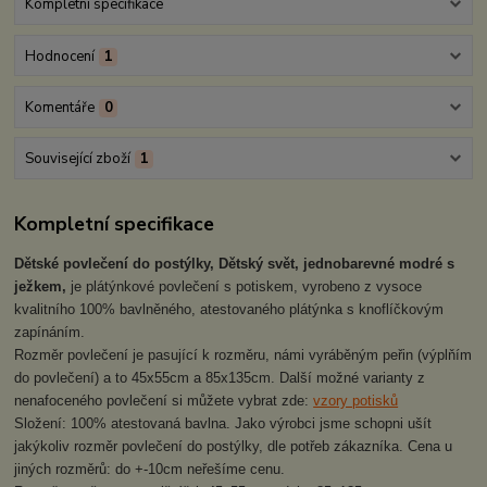
Kompletní specifikace
Hodnocení
1
Komentáře
0
Související zboží
1
Kompletní specifikace
Dětské povlečení do postýlky, Dětský svět, jednobarevné modré s
ježkem,
je plátýnkové povlečení s potiskem, vyrobeno z vysoce
kvalitního 100% bavlněného, atestovaného plátýnka s knoflíčkovým
zapínáním.
Rozměr povlečení je pasující k rozměru, námi vyráběným peřin (výplňím
do povlečení) a to 45x55cm a 85x135cm. Další možné varianty z
nenafoceného povlečení si můžete vybrat zde:
vzory potisků
Složení: 100% atestovaná bavlna. Jako výrobci jsme schopni ušít
jakýkoliv rozměr povlečení do postýlky, dle potřeb zákazníka. Cena u
jiných rozměrů: do +-10cm neřešíme cenu.