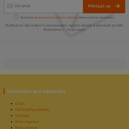
Přihlásit se
Souhlasím se
zpracováním osobních údajů
za účelem rozesílky newsletteru.
Buďte první, kdo se dozví o zajímavostech, tajných slevách a novinkách pro děti.
Rozesíláme 1 - 2x za měsíc.
Informace pro zákazníky
O nás
Obchodní podmínky
Kontakty
Naše doprava
Naše recenze