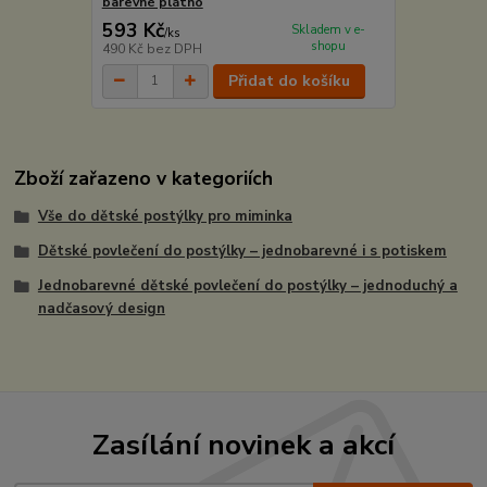
barevné plátno
593 Kč
Skladem v e-
/
ks
shopu
490 Kč
bez DPH
Přidat do košíku
Zboží zařazeno v kategoriích
Vše do dětské postýlky pro miminka
Dětské povlečení do postýlky – jednobarevné i s potiskem
Jednobarevné dětské povlečení do postýlky – jednoduchý a
nadčasový design
Zasílání novinek a akcí