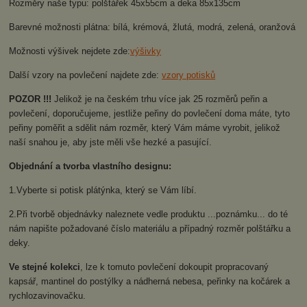
Rozměry naše typu: polštářek 45x55cm a deka 85x135cm
Barevné možnosti plátna: bílá, krémová, žlutá, modrá, zelená, oranžová
Možnosti výšivek nejdete zde:
výšivky
Další vzory na povlečení najdete zde:
vzory potisků
POZOR !!!
Jelikož je na českém trhu více jak 25 rozměrů peřin a
povlečení, doporučujeme, jestliže peřiny do povlečení doma máte, tyto
peřiny poměřit a sdělit nám rozměr, který Vám máme vyrobit, jelikož
naší snahou je, aby jste měli vše hezké a pasující.
Objednání a tvorba vlastního designu:
1.Vyberte si potisk plátýnka, který se Vám líbí.
2.Při tvorbě objednávky naleznete vedle produktu ...poznámku... do té
nám napište požadované číslo materiálu a případný rozměr polštářku a
deky.
Ve stejné kolekci
, lze k tomuto povlečení dokoupit propracovaný
kapsář, mantinel do postýlky a nádherná nebesa, peřinky na kočárek a
rychlozavinovačku.