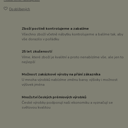
Do oblíbených
Zboží poctivě kontrolujeme a zabalíme
Všechno zboží včetně nábytku kontrolujeme a balíme tak, aby
vše dorazilo v pořádku
25 let zkušeností
Víme, které zboží je kvalitní a proto nenabízíme vše, ale jen to
nejlepší
Možnost zakázkové výroby na přání zákazníka
U mnoha výrobků nabízíme změnu barvy, výšivky i možnost
výšivek jména
Množství českých prémiových výrobků
České výrobky podporují naši ekonomiku a vyznačují se
světovou kvalitou