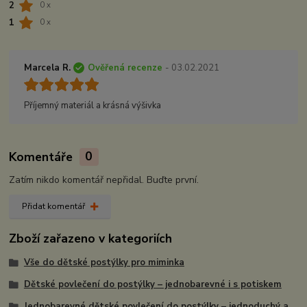
2
0 x
1
0 x
Marcela R.
Ověřená recenze
- 03.02.2021
Příjemný materiál a krásná výšivka
Komentáře
0
Zatím nikdo komentář nepřidal. Buďte první.
Přidat komentář
Zboží zařazeno v kategoriích
Vše do dětské postýlky pro miminka
Dětské povlečení do postýlky – jednobarevné i s potiskem
Jednobarevné dětské povlečení do postýlky – jednoduchý a