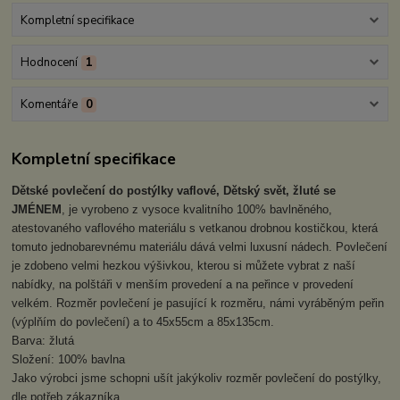
Kompletní specifikace
Hodnocení
1
Komentáře
0
Kompletní specifikace
Dětské povlečení do postýlky vaflové, Dětský svět, žluté se
JMÉNEM
, je vyrobeno z vysoce kvalitního 100% bavlněného,
atestovaného vaflového materiálu s vetkanou drobnou kostičkou, která
tomuto jednobarevnému materiálu dává velmi luxusní nádech. Povlečení
je zdobeno velmi hezkou výšivkou, kterou si můžete vybrat z naší
nabídky, na polštáři v menším provedení a na peřince v provedení
velkém. Rozměr povlečení je pasující k rozměru, námi vyráběným peřin
(výplňím do povlečení) a to 45x55cm a 85x135cm.
Barva: žlutá
Složení: 100% bavlna
Jako výrobci jsme schopni ušít jakýkoliv rozměr povlečení do postýlky,
dle potřeb zákazníka.