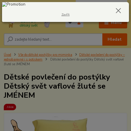
0
ks
CZK
604278943
za
0,00 Kč
Zavřít
Menu
Hledat
Úvod
Vše do dětské postýlky pro miminka
Dětské povlečení do postýlky –
jednobarevné i s potiskem
Dětské povlečení do postýlky Dětský svět vaflové
žluté se JMÉNEM
Dětské povlečení do postýlky
Dětský svět vaflové žluté se
JMÉNEM
Akce