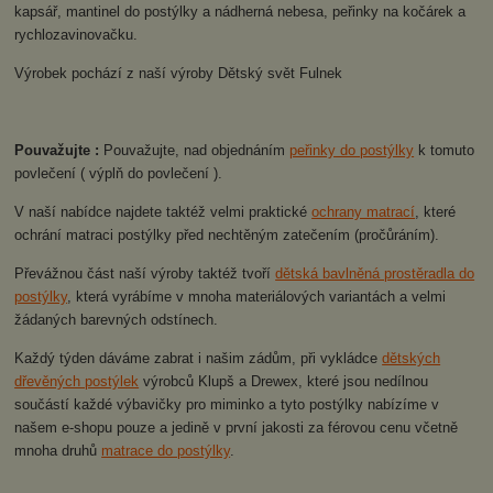
kapsář, mantinel do postýlky a nádherná nebesa, peřinky na kočárek a
rychlozavinovačku.
Výrobek pochází z naší výroby Dětský svět Fulnek
Pouvažujte :
Pouvažujte, nad objednáním
peřinky do postýlky
k tomuto
povlečení ( výplň do povlečení ).
V naší nabídce najdete taktéž velmi praktické
ochrany matrací
, které
ochrání matraci postýlky před nechtěným zatečením (pročůráním).
Převážnou část naší výroby taktéž tvoří
dětská bavlněná prostěradla do
postýlky
, která vyrábíme v mnoha materiálových variantách a velmi
žádaných barevných odstínech.
Každý týden dáváme zabrat i našim zádům, při vykládce
dětských
dřevěných postýlek
výrobců Klupš a Drewex, které jsou nedílnou
součástí každé výbavičky pro miminko a tyto postýlky nabízíme v
našem e-shopu pouze a jedině v první jakosti za férovou cenu včetně
mnoha druhů
matrace do postýlky
.