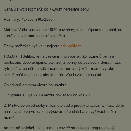
Cena u jiných rozměrů: do +-10cm neřešíme cenu
Rozměry: 45x55cm 85x135cm
Materiál Vafle: jedná se o 100% bavlněný, velmi příjemný materiál, do
kterého je vetkána malinká kostička.
Druhy možných výšivek: najdete
zde výšivky
POZOR !!!
Jelikož je na českém trhu více jak 25 rozměrů peřin a
povlečení, doporučujeme, pakliže již peřiny do povlečení doma máte,
tyto peřiny poměřit a sdělit nám rozměr, který Vám máme vyrobit,
jelikož naší snahou je, aby jste měli vše hezké a pasující.
Objednání a tvorba vlastního návrhu:
1. Vyberte si výšivku a vložte povlečení do košíku.
2. Při tvorbě objednávky naleznete vedle produktu ...poznámku... do té
nám napište barvu vafle a výšivku, případně barvu vyšívací nitě a
rozměr.
Ve stejné kolekci
, lze k tomuto povlečení dokoupit propracovaný