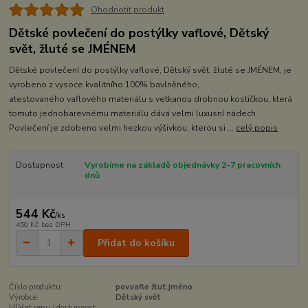
Ohodnotit produkt
Dětské povlečení do postýlky vaflové, Dětský
svět, žluté se JMÉNEM
Dětské povlečení do postýlky vaflové, Dětský svět, žluté se JMÉNEM, je
vyrobeno z vysoce kvalitního 100% bavlněného,
atestovaného vaflového materiálu s vetkanou drobnou kostičkou, která
tomuto jednobarevnému materiálu dává velmi luxusní nádech.
Povlečení je zdobeno velmi hezkou výšivkou, kterou si ...
celý popis
Dostupnost
Vyrobíme na základě objednávky 2-7 pracovních
dnů
544 Kč
/
ks
450 Kč
bez DPH
Přidat do košíku
Číslo produktu:
pov.vafle žlut.jméno
Výrobce:
Dětský svět
Hlídat cenu / dostupnost