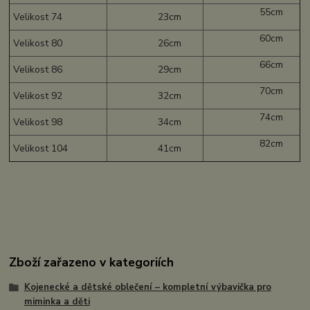
55cm
Velikost 74
23cm
60cm
Velikost 80
26cm
66cm
Velikost 86
29cm
70cm
Velikost 92
32cm
74cm
Velikost 98
34cm
82cm
Velikost 104
41cm
Zboží zařazeno v kategoriích
Kojenecké a dětské oblečení – kompletní výbavička pro
miminka a děti