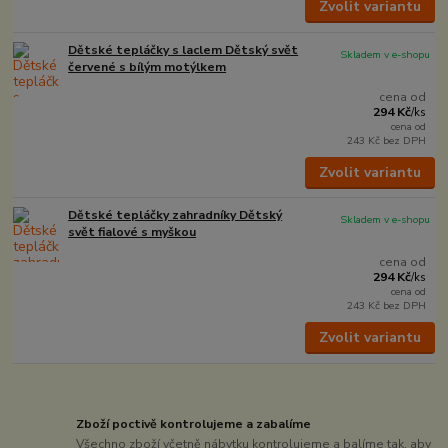
Zvolit variantu
Dětské tepláčky s laclem Dětský svět
Skladem v e-shopu
červené s bílým motýlkem
cena od
294 Kč
/
ks
cena od
243 Kč
bez DPH
Zvolit variantu
Dětské tepláčky zahradníky Dětský
Skladem v e-shopu
svět fialové s myškou
cena od
294 Kč
/
ks
cena od
243 Kč
bez DPH
Zvolit variantu
Zboží poctivě kontrolujeme a zabalíme
Všechno zboží včetně nábytku kontrolujeme a balíme tak, aby