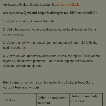
Aplikace: výšivka, dle přání zákazníka:
ukázky výšivek
Jak vyrobit svůj vlastní originál dětských tepláčků zahradníčků?
1. Vyberte si barvu, která se Vám líbí
2. Vedle fotografie si vyberte požadovanou velikost /načte se Vám i
cenová relace/.
3. Vyberte si výšivku a pouvažujte nad barvou vyšívací nitě.Výšivky
najdete opět
zde
4. Vložte do košíku požadovanou barvu a velikost tepláčků.Při placení
najdete v objednávce poznámku, do té nám napište požadovanou
výšivku i případnou její barvu.
Přikládáme orientační rozměry hotových dětských tepláčků s
výrobní tolerancí +-2cm
Délka od manžety
Délka od manžety k
Velikost
po ramínko
rozkroku