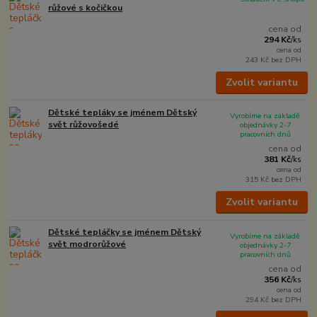
růžové s kočičkou
cena od
294 Kč
/
ks
cena od
243 Kč
bez DPH
Zvolit variantu
Dětské tepláky se jménem Dětský
Vyrobíme na základě
svět růžovošedé
objednávky 2-7
pracovních dnů
cena od
381 Kč
/
ks
cena od
315 Kč
bez DPH
Zvolit variantu
Dětské tepláčky se jménem Dětský
Vyrobíme na základě
svět modrorůžové
objednávky 2-7
pracovních dnů
cena od
356 Kč
/
ks
cena od
294 Kč
bez DPH