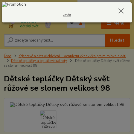
0
ks
CZK
604278943
za
0,00 Kč
Zavřít
Menu
Hledat
Úvod
Kojenecké a dětské oblečení – kompletní výbavička pro miminka a děti
Dětské tepláčky a teplákové kalhoty
Dětské tepláčky Dětský svět růžové
se slonem velikost 98
Dětské tepláčky Dětský svět
růžové se slonem velikost 98