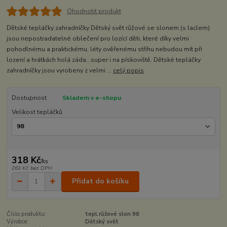
Ohodnotit produkt
Dětské tepláčky zahradníčky Dětský svět růžové se slonem (s laclem)
jsou nepostradatelné oblečení pro lozící děti, které díky velmi
pohodlnému a praktickému, léty ověřenému střihu nebudou mít při
lození a hrátkách holá záda...super i na pískoviště. Dětské tepláčky
zahradníčky jsou vyrobeny z velmi ...
celý popis
Dostupnost
Skladem v e-shopu
Velikost tepláčků
318 Kč
/
ks
263 Kč
bez DPH
Přidat do košíku
Číslo produktu:
tepl.růžové slon 98
Výrobce:
Dětský svět