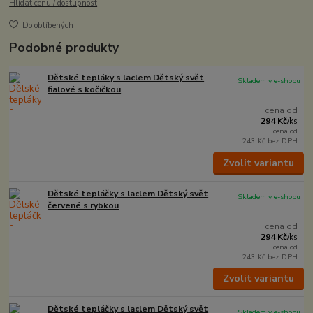
Hlídat cenu / dostupnost
Do oblíbených
Podobné produkty
Dětské tepláky s laclem Dětský svět
Skladem v e-shopu
fialové s kočičkou
cena od
294 Kč
/
ks
cena od
243 Kč
bez DPH
Zvolit variantu
Dětské tepláčky s laclem Dětský svět
Skladem v e-shopu
červené s rybkou
cena od
294 Kč
/
ks
cena od
243 Kč
bez DPH
Zvolit variantu
Dětské tepláčky s laclem Dětský svět
Skladem v e-shopu