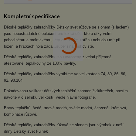
Kompletní specifikace
Dětské tepláčky zahradníčky Dětský svět růžové se slonem (s laclem)
jsou nepostradatelné oblečení pro lozící děti, které díky velmi
pohodlnému a praktickému, léty ověřenému střihu nebudou mít při
lození a hrátkách holá záda...super i na pískoviště.
Dětské tepláčky zahradníčky jsou vyrobeny z velmi příjemné,
atestované, teplákoviny ze 100% bavlny.
Dětské tepláčky zahradníčky vyrábíme ve velikostech:74, 80, 86, 86,
92, 98,104
Požadovanou velikost dětských tepláčků zahradníčků/krteček, prosím
navolte v číselníku velikostí, vedle hlavní fotografie.
Barvy tepláčků: šedá, tmavě modrá, světle modrá, červená, krémová,
kombinace růžové.
Dětské tepláčky zahradníčky růžové se slonem jsou výrobek z naší
dílny Dětský svět Fulnek