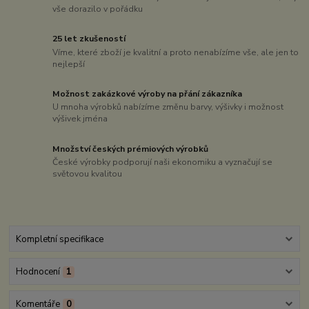
vše dorazilo v pořádku
25 let zkušeností
Víme, které zboží je kvalitní a proto nenabízíme vše, ale jen to
nejlepší
Možnost zakázkové výroby na přání zákazníka
U mnoha výrobků nabízíme změnu barvy, výšivky i možnost
výšivek jména
Množství českých prémiových výrobků
České výrobky podporují naši ekonomiku a vyznačují se
světovou kvalitou
Kompletní specifikace
Hodnocení
1
Komentáře
0