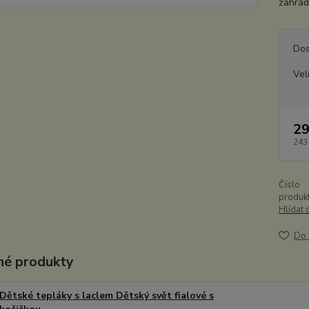
zahradn
Dos
Vel
29
243
Číslo
produkt
Hlídat 
Do 
é produkty
Dětské tepláky s laclem Dětský svět fialové s