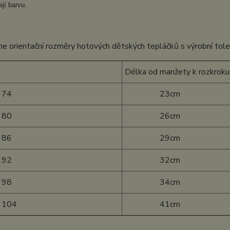
ejí barvu.
e orientační rozměry hotových dětských tepláčků s výrobní tol
Délka od manžety k rozkroku
 74
23cm
 80
26cm
 86
29cm
 92
32cm
 98
34cm
t 104
41cm