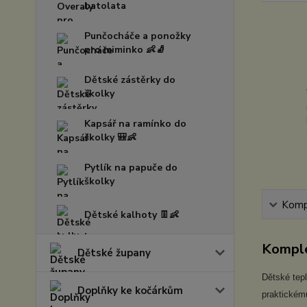
batolata
Punčocháče a ponožky
pro miminko 👶🧦
Dětské zástěrky do
školky
Kapsář na ramínko do
školky 🎒👶
Pytlík na papuče do
školky
Kompl
Dětské kalhoty 👖👶
Komple
Dětské župany
Dětské tepl
Doplňky ke kočárkům
praktickému