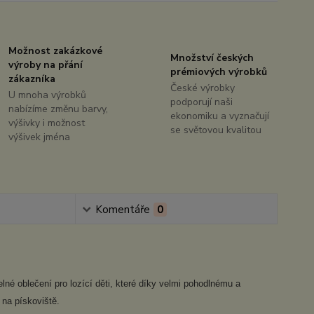
Možnost zakázkové
Množství českých
výroby na přání
prémiových výrobků
zákazníka
České výrobky
U mnoha výrobků
podporují naši
nabízíme změnu barvy,
ekonomiku a vyznačují
výšivky i možnost
se světovou kvalitou
výšivek jména
Komentáře
0
né oblečení pro lozící děti, které díky velmi pohodlnému a
 na pískoviště.