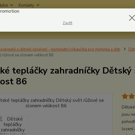
rádce
Kontakty
Nevíte
Zavřít
Hledat
6042
ojenecké a dětské oblečení – kompletní výbavička pro miminka a děti
Dět
t růžové se slonem velikost 86
ké tepláčky zahradníčky Dětský 
kost 86
Dětské
jsou ne
pohodl
lození 