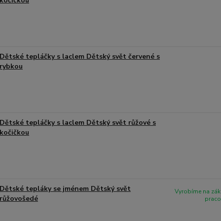
kočičkou
Dětské tepláčky s laclem Dětský svět červené s
rybkou
Dětské tepláčky s laclem Dětský svět růžové s
kočičkou
Dětské tepláky se jménem Dětský svět
Vyrobíme na zák
růžovošedé
praco