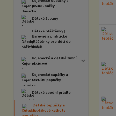
Kojenecké dupačky a
polodupačky
Dětské župany
Dětské pláštěnky |
Barevné a praktické
pláštěnky pro děti do
deště
Kojenecké a dětské zimní
oblečení
Kojenecké capáčky a
textilní papučky
Dětské spodní prádlo
Dětské tepláčky a
teplákové kalhoty