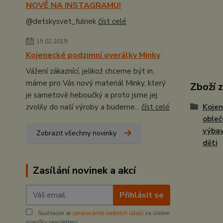
NOVĚ NA INSTAGRAMU!
@detskysvet_fulnek
číst celé
15.02.2019
Kojenecké podzimní overálky Minky
Vážení zákaznící, jelikož chceme být in,
máme pro Vás nový materiál Minky, který
Zboží 
je sametově heboučký a proto jsme jej
zvolily do naší výroby a budeme...
číst celé
Kojen
obleč
výbav
Zobrazit všechny novinky
děti
Zasílání novinek a akcí
Přihlásit se
Souhlasím se
zpracováním osobních údajů
za účelem
rozesílky newsletteru.