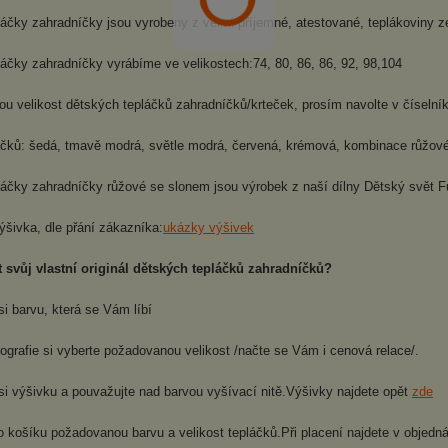
láčky zahradníčky jsou vyrobeny z velmi příjemné, atestované, teplákoviny 
áčky zahradníčky vyrábíme ve velikostech:74, 80, 86, 86, 92, 98,104
 velikost dětských tepláčků zahradníčků/krteček, prosím navolte v číselníku 
áčků: šedá, tmavě modrá, světle modrá, červená, krémová, kombinace růžové
láčky zahradníčky růžové se slonem jsou výrobek z naší dílny Dětský svět F
ýšivka, dle přání zákazníka:
ukázky výšivek
t svůj vlastní originál dětských tepláčků zahradníčků?
si barvu, která se Vám líbí
tografie si vyberte požadovanou velikost /načte se Vám i cenová relace/.
si výšivku a pouvažujte nad barvou vyšívací nitě.Výšivky najdete opět
zde
do košíku požadovanou barvu a velikost tepláčků.Při placení najdete v obje