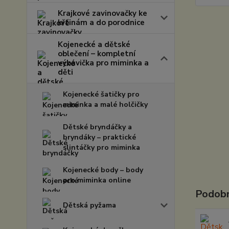
Krajkové zavinovačky ke
křtinám a do porodnice
Kojenecké a dětské
oblečení – kompletní
výbavička pro miminka a
děti
Kojenecké šatičky pro
miminka a malé holčičky
Dětské bryndáčky a
bryndáky – praktické
slintáčky pro miminka
Kojenecké body – body
pro miminka online
Podobn
Dětská pyžama