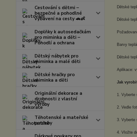
Cestování s dětmi –
Dětské tep
bezpečné a pohodlné
vybavení na cesty 🚗👶
Dětské tepl
Doplňky k autosedačkám
Požadovanou
pro miminka a děti –
Pohodlí a ochrana
Barvy tepl
Dětský nábytek pro
Dětské tep
miminka a malé děti
Aplikace: v
Dětské hračky pro
miminka a děti
Jak vyrobi
Originální dekorace a
1. Vyberte 
drobnosti z vlastní
výroby
2. Vedle fo
Těhotenské a mateřské
3. Vyberte 
potřeby
4. Vložte 
Dárkové poukazy pro