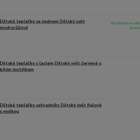
Dětské tepláčky se jménem Dětský svět
Vyrobíme na zák
modrorůžové
praco
Dětské tepláčky s laclem Dětský svět červené s
bílým motýlkem
Dětské tepláčky zahradníky Dětský svět fialové
s myškou