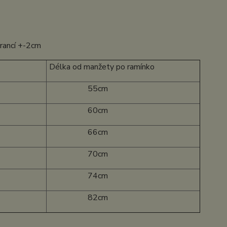
erancí +-2cm
Délka od manžety po ramínko
55cm
60cm
66cm
70cm
74cm
82cm