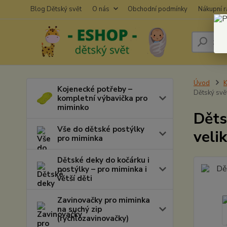
Blog Dětský svět
O nás
Obchodní podmínky
Nákupní 
Úvod
K
Kojenecké potřeby –
Dětský svě
kompletní výbavička pro
miminko
Děts
Vše do dětské postýlky
veli
pro miminka
Dětské deky do kočárku i
postýlky – pro miminka i
větší děti
Zavinovačky pro miminka
na suchý zip
(rychlozavinovačky)