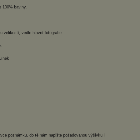
ze 100% bavlny.
velikostí, vedle hlavní fotografie.
.
ulnek
dnávce poznámku, do té nám napište požadovanou výšivku i