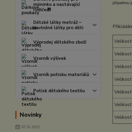
případnou j
miminko a nastávající
rodiče🎁
Dětské látky metráž –
Přikládám
bavlněné látky pro děti
Velikost
Výprodej dětského zboží
Velikost
Vzorník výšivek
Velikost
Vzorník potisku materiálů
Velikost
Potisk dětského textilu
Velikost
Velikost
Novinky
Velikos
07.02.2022