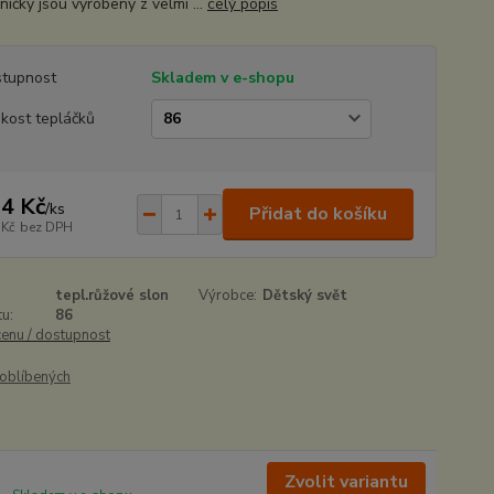
íčky jsou vyrobeny z velmi ...
celý popis
tupnost
Skladem v e-shopu
ikost tepláčků
4 Kč
/
ks
Přidat do košíku
 Kč
bez DPH
tepl.růžové slon
Výrobce:
Dětský svět
u:
86
cenu / dostupnost
oblíbených
Zvolit variantu