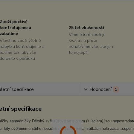
Zboží poctivě
kontrolujeme a
25 let zkušeností
zabalíme
Víme, které zboží je
Všechno zboží včetně
kvalitní a proto
nábytku kontrolujeme a
nenabízíme vše, ale jen
balíme tak, aby vše
to nejlepší
dorazilo v pořádku
etní specifikace
Hodnocení
1
tní specifikace
áčky zahradníčky Dětský svět růžové se slonem (s laclem) jsou nepostradatel
, léty ověřenému střihu nebudou mít při lození a hrátkách holá záda...super i