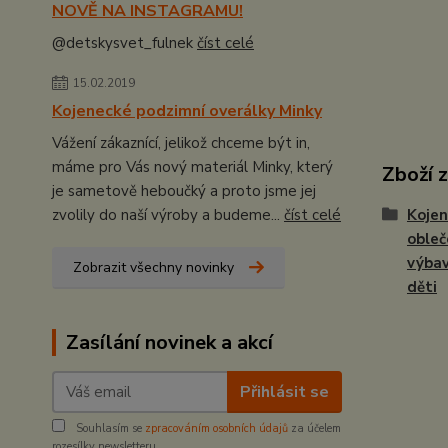
NOVĚ NA INSTAGRAMU!
@detskysvet_fulnek
číst celé
15.02.2019
Kojenecké podzimní overálky Minky
Vážení zákaznící, jelikož chceme být in,
máme pro Vás nový materiál Minky, který
Zboží 
je sametově heboučký a proto jsme jej
zvolily do naší výroby a budeme...
číst celé
Kojen
obleč
výbav
Zobrazit všechny novinky
děti
Zasílání novinek a akcí
Přihlásit se
Souhlasím se
zpracováním osobních údajů
za účelem
rozesílky newsletteru.