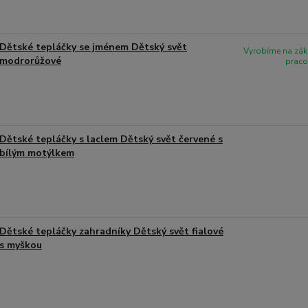
Dětské tepláčky se jménem Dětský svět
Vyrobíme na zák
modrorůžové
praco
Dětské tepláčky s laclem Dětský svět červené s
bílým motýlkem
Dětské tepláčky zahradníky Dětský svět fialové
s myškou