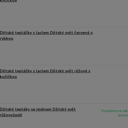
kočičkou
Dětské tepláčky s laclem Dětský svět červené s
rybkou
Dětské tepláčky s laclem Dětský svět růžové s
kočičkou
Dětské tepláky se jménem Dětský svět
Vyrobíme na zák
růžovošedé
praco