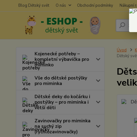
Blog Dětský svět
O nás
Obchodní podmínky
Nákupní 
Úvod
K
Kojenecké potřeby –
Dětský svě
kompletní výbavička pro
miminko
Děts
Vše do dětské postýlky
veli
pro miminka
Dětské deky do kočárku i
postýlky – pro miminka i
větší děti
Zavinovačky pro miminka
na suchý zip
(rychlozavinovačky)