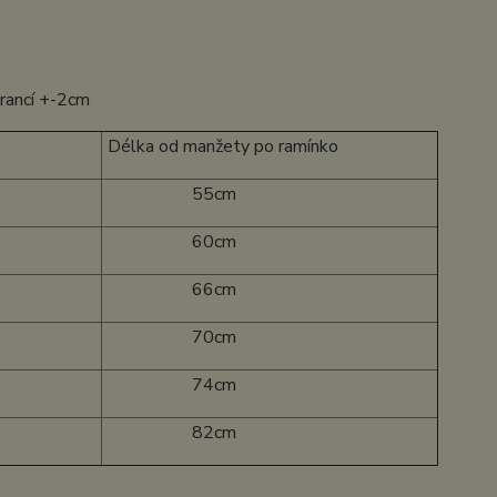
erancí +-2cm
Délka od manžety po ramínko
55cm
60cm
66cm
70cm
74cm
82cm