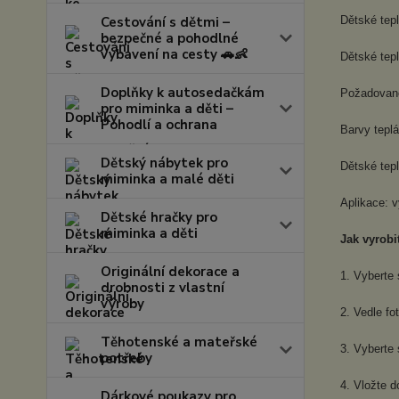
Cestování s dětmi –
Dětské tep
bezpečné a pohodlné
vybavení na cesty 🚗👶
Dětské tepl
Doplňky k autosedačkám
Požadovanou
pro miminka a děti –
Pohodlí a ochrana
Barvy tepl
Dětský nábytek pro
Dětské tep
miminka a malé děti
Aplikace: v
Dětské hračky pro
miminka a děti
Jak vyrobi
Originální dekorace a
1. Vyberte 
drobnosti z vlastní
výroby
2. Vedle fo
Těhotenské a mateřské
3. Vyberte 
potřeby
4. Vložte 
Dárkové poukazy pro