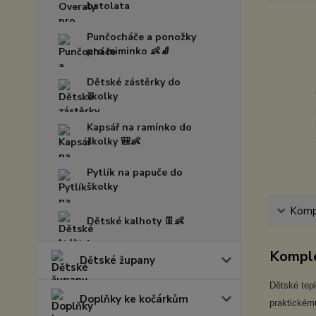
batolata
Punčocháče a ponožky
pro miminko 👶🧦
Dětské zástěrky do
školky
Kapsář na ramínko do
školky 🎒👶
Pytlík na papuče do
školky
Kompl
Dětské kalhoty 👖👶
Komple
Dětské župany
Dětské tepl
Doplňky ke kočárkům
praktickému