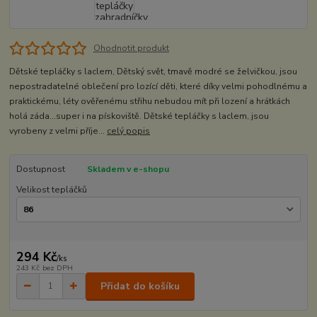
Ohodnotit produkt
Dětské tepláčky s laclem, Dětský svět, tmavě modré se želvičkou, jsou
nepostradatelné oblečení pro lozící děti, které díky velmi pohodlnému a
praktickému, léty ověřenému střihu nebudou mít při lození a hrátkách
holá záda...super i na pískoviště. Dětské tepláčky s laclem, jsou
vyrobeny z velmi příje...
celý popis
Dostupnost
Skladem v e-shopu
Velikost tepláčků
294 Kč
/
ks
243 Kč
bez DPH
Přidat do košíku