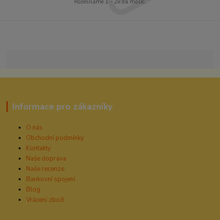
Rozesíláme 1 - 2x za měsíc.
Informace pro zákazníky
O nás
Obchodní podmínky
Kontakty
Naše doprava
Naše recenze
Bankovní spojení
Blog
Vrácení zboží