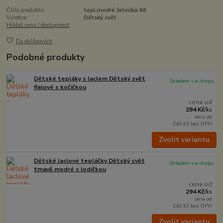
Číslo produktu:
tepl.modré želvička 86
Výrobce:
Dětský svět
Hlídat cenu / dostupnost
Do oblíbených
Podobné produkty
Dětské tepláky s laclem Dětský svět
Skladem v e-shopu
fialové s kočičkou
cena od
294 Kč
/
ks
cena od
243 Kč
bez DPH
Zvolit variantu
Dětské laclové tepláčky Dětský svět
Skladem v e-shopu
tmavě modré s lodičkou
cena od
294 Kč
/
ks
cena od
243 Kč
bez DPH
Zvolit variantu