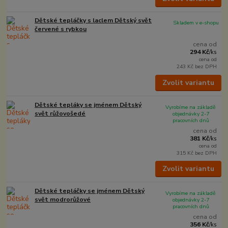
Dětské tepláčky s laclem Dětský svět
Skladem v e-shopu
červené s rybkou
cena od
294 Kč
/
ks
cena od
243 Kč
bez DPH
Zvolit variantu
Dětské tepláky se jménem Dětský
Vyrobíme na základě
svět růžovošedé
objednávky 2-7
pracovních dnů
cena od
381 Kč
/
ks
cena od
315 Kč
bez DPH
Zvolit variantu
Dětské tepláčky se jménem Dětský
Vyrobíme na základě
svět modrorůžové
objednávky 2-7
pracovních dnů
cena od
356 Kč
/
ks