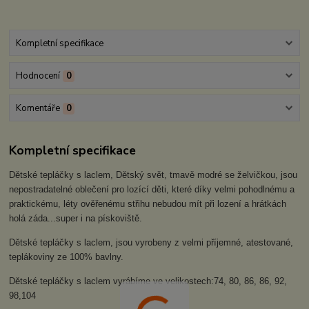
Kompletní specifikace
Hodnocení
0
Komentáře
0
Kompletní specifikace
Dětské tepláčky s laclem, Dětský svět, tmavě modré se želvičkou, jsou
nepostradatelné oblečení pro lozící děti, které díky velmi pohodlnému a
praktickému, léty ověřenému střihu nebudou mít při lození a hrátkách
holá záda...super i na pískoviště.
Dětské tepláčky s laclem, jsou vyrobeny z velmi příjemné, atestované,
teplákoviny ze 100% bavlny.
Dětské tepláčky s laclem vyrábíme ve velikostech:74, 80, 86, 86, 92,
98,104