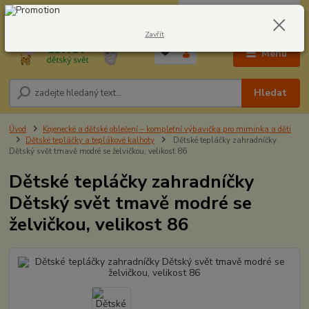
0
ks
CZK
604278943
za
0,00 Kč
Zavřít
Menu
Hledat
Úvod
Kojenecké a dětské oblečení – kompletní výbavička pro miminka a děti
Dětské tepláčky a teplákové kalhoty
Dětské tepláčky zahradníčky
Dětský svět tmavě modré se želvičkou, velikost 86
Dětské tepláčky zahradníčky
Dětský svět tmavě modré se
želvičkou, velikost 86