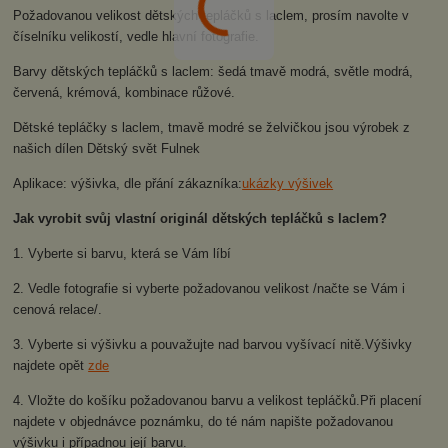
Požadovanou velikost dětských tepláčků s laclem, prosím navolte v
číselníku velikostí, vedle hlavní fotografie.
Barvy dětských tepláčků s laclem: šedá tmavě modrá, světle modrá,
červená, krémová, kombinace růžové.
Dětské tepláčky s laclem, tmavě modré se želvičkou jsou výrobek z
našich dílen Dětský svět Fulnek
Aplikace: výšivka, dle přání zákazníka:
ukázky výšivek
Jak vyrobit svůj vlastní originál dětských tepláčků s laclem?
1. Vyberte si barvu, která se Vám líbí
2. Vedle fotografie si vyberte požadovanou velikost /načte se Vám i
cenová relace/.
3. Vyberte si výšivku a pouvažujte nad barvou vyšívací nitě.Výšivky
najdete opět
zde
4. Vložte do košíku požadovanou barvu a velikost tepláčků.Při placení
najdete v objednávce poznámku, do té nám napište požadovanou
výšivku i případnou její barvu.