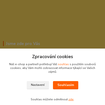
Jsme zde pro Vás
Zpracování cookies
Romana Šebestová
Náš e-shop a partneři potřebují Váš
souhlas
s použitím souborů
604278943
cookies, aby Vám mohli zobrazovat informace týkající se Vašich
zájmů.
obchod-detskysvet@seznam.cz
Souhlasím
Nastavení
Souhlas můžete odmítnout
zde
.
Vytvořeno na
Eshop-rychle.cz