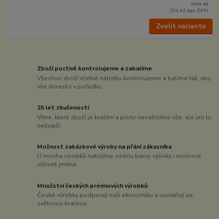
cena od
294 Kč
bez DPH
Zvolit variantu
Zboží poctivě kontrolujeme a zabalíme
Všechno zboží včetně nábytku kontrolujeme a balíme tak, aby
vše dorazilo v pořádku
25 let zkušeností
Víme, které zboží je kvalitní a proto nenabízíme vše, ale jen to
nejlepší
Možnost zakázkové výroby na přání zákazníka
U mnoha výrobků nabízíme změnu barvy, výšivky i možnost
výšivek jména
Množství českých prémiových výrobků
České výrobky podporují naši ekonomiku a vyznačují se
světovou kvalitou