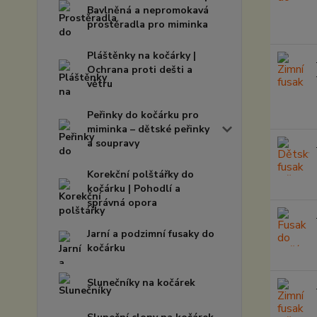
Bavlněná a nepromokavá
prostěradla pro miminka
Pláštěnky na kočárky |
Ochrana proti dešti a
větru
Peřinky do kočárku pro
miminka – dětské peřinky
a soupravy
Korekční polštářky do
kočárku | Pohodlí a
správná opora
Jarní a podzimní fusaky do
kočárku
Slunečníky na kočárek