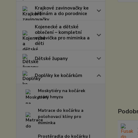
Krajkové zavinovačky ke
křtinám a do porodnice
Kojenecké a dětské
oblečení – kompletní
výbavička pro miminka a
děti
Dětské župany
Doplňky ke kočárkům
Moskytiéry na kočárek
proti hmyzu
Podobn
Matrace do kočárku a
polohovací klíny pro
miminka
Prostěradla do kočárku |