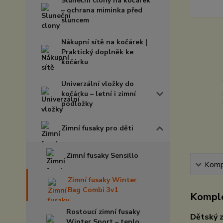
Sluneční clony na kočárek
– ochrana miminka před
sluncem
Nákupní sítě na kočárek |
Praktický doplněk ke
kočárku
Univerzální vložky do
kočárku – letní i zimní
podložky
Zimní fusaky pro děti
Zimní fusaky Sensillo
Kompl
Zimní fusaky Winter
Bag Combi 3v1
Komple
Rostoucí zimní fusaky
Dětský z
Winter Sport – teplo