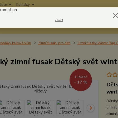
rádce
Kontakty
Nevíte
Zavřít
Hledat
6042
oplňky ke kočárkům
Zimní fusaky pro děti
Zimní fusaky Winter Bag 
ký zimní fusak Dětský svět wint
1 150 Kč
- 17 %
Děts
wint
Dětský
unikát
mimink