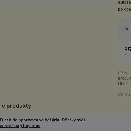
autose
po odep
Dos
95
793
Číslo
produkt
Hlídat 
Do 
é produkty
Fusak do sportovního kočárku Dětský svět
winter bag boy blue