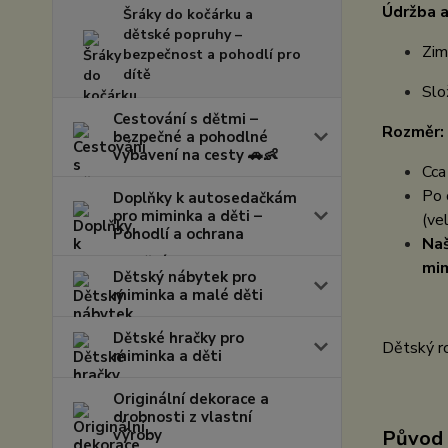
Údržba a
Šráky do kočárku a
dětské popruhy –
Zim
bezpečnost a pohodlí pro
dítě
Slo
Cestování s dětmi –
Rozměr:
bezpečné a pohodlné
vybavení na cesty 🚗👶
Cc
Po 
Doplňky k autosedačkám
pro miminka a děti –
(ve
Pohodlí a ochrana
Naš
mim
Dětský nábytek pro
miminka a malé děti
Dětské hračky pro
Dětský ro
miminka a děti
Originální dekorace a
drobnosti z vlastní
výroby
Původ 