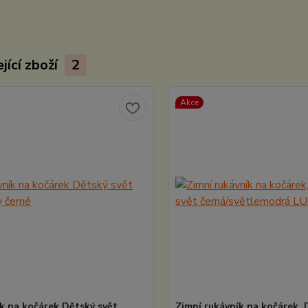
jící zboží
2
Akce
k na kočárek Dětský svět
Zimní rukávník na kočárek, 