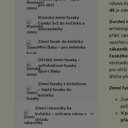
výbavy k
pro děti
díl
je od
Klasické zimní fusaky
Svrchní 
Combi 3v1 do kočárku a
antialerg
autosedačky
přání, zar
Zimní fusak do kočárku
opatřen u
Mini Baby – pro miminka
zákazník
českého
Dětské zimní fusaky –
nechladil
softshellové fusaky
pro větší
Sport Baby
dítěte p
Zimní fusaky s kožešinou
Zimní fu
– teplé fusaky do
kočárku
Zve
pož
Zimní rukavníky ke
V p
kočárku – ochrana rukou v
chladu
pře