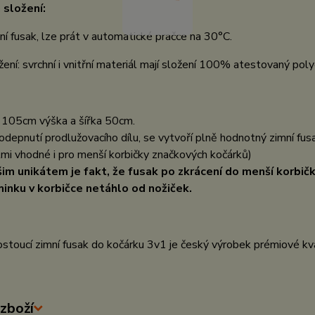
 složení:
ní fusak, lze prát v automatické pračce na 30°C.
žení: svrchní i vnitřní materiál mají složení 100% atestovaný pol
a
105cm výška a šířka 50cm.
odepnutí prodlužovacího dílu, se vytvoří plně hodnotný zimní fu
lmi vhodné i pro menší korbičky značkových kočárků)
im unikátem je fakt, že fusak po zkrácení do menší korbičk
inku v korbičce netáhlo od nožiček.
stoucí zimní fusak do kočárku 3v1 je český výrobek prémiové kva
zboží