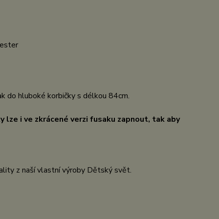
yester
sak do hluboké korbičky s délkou 84cm.
y lze i ve zkrácené verzi fusaku zapnout, tak aby
lity z naší vlastní výroby Dětský svět.