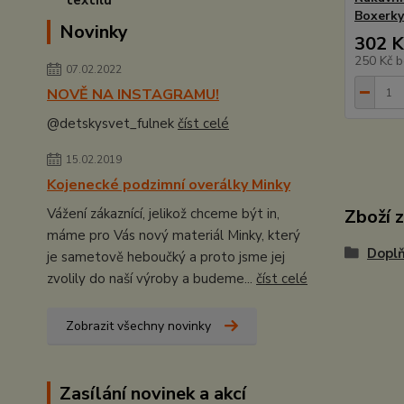
Boxerky
Novinky
302 K
250 Kč
b
07.02.2022
NOVĚ NA INSTAGRAMU!
@detskysvet_fulnek
číst celé
15.02.2019
Kojenecké podzimní overálky Minky
Vážení zákaznící, jelikož chceme být in,
Zboží 
máme pro Vás nový materiál Minky, který
Doplň
je sametově heboučký a proto jsme jej
zvolily do naší výroby a budeme...
číst celé
Zobrazit všechny novinky
Zasílání novinek a akcí