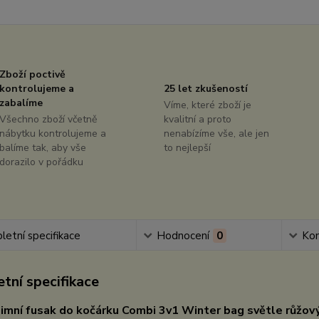
Zboží poctivě
kontrolujeme a
25 let zkušeností
zabalíme
Víme, které zboží je
Všechno zboží včetně
kvalitní a proto
nábytku kontrolujeme a
nenabízíme vše, ale jen
balíme tak, aby vše
to nejlepší
dorazilo v pořádku
etní specifikace
Hodnocení
0
Ko
tní specifikace
imní fusak do kočárku Combi 3v1 Winter bag světle růžov