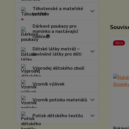
Těhotenské a mateřské
potřeby
Dárkové poukazy pro
Souvise
miminko a nastávající
rodiče🎁
Akce
Dětské látky metráž –
bavlněné látky pro děti
Výprodej dětského zboží
Vzorník výšivek
Vzorník potisku materiálů
Potisk dětského textilu
Rukávní