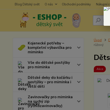
Blog Dětský svět
O nás
Obchodní podmínky
Nákupní 
Úvod
D
Kojenecké potřeby –
růžový
kompletní výbavička pro
miminko
Děts
Vše do dětské postýlky
pro miminka
Akce
Dětské deky do kočárku i
postýlky – pro miminka i
větší děti
Zavinovačky pro miminka
na suchý zip
(rychlozavinovačky)