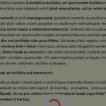
aždého miminka
(v korbičce kočárku, ve sportovním kočárku
nímatelný a po odepnutí uvnitř
plně umyvatelný, což je velmi pr
materiál
je plně
impregnovaný.
(podobný materiál se používá na
ické duté vlákno, které společně se značkovým nežmolkujícím th
učují
extra teplo a nežmolkovatelnost
. Veškeré námi používa
chycením do sportovního kočárku a kvalitní přípravou obšitých
p
 dle své potřeby sám prostřihne.
Na fusaku také najdete velm
 výrobce Koh-i-Noor
, které jsou zárukou déle fungujících namá
y.
Zimní fusak je rostoucí
a tak může být pohodlně využíván pr
 děti v kočárku sportovním. Při velké nepřízni počasí se fusak u h
řed větrem, sněžením, deštěm a chladem.
sak do kočárku má barevnost:
nku je fusak v černé barvě a vnitřní barvu materiálu fleece si mů
adavek na změnu nám napsat, do kolonky ...poznámka..., kterou 
řípadě, že se pro změnu barvy rozhodnete bude zapotřebí
vodem či kartou.