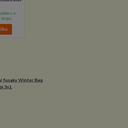
ladem v e-
shopu
šíku
í fusaky Winter Bag
i 3v1