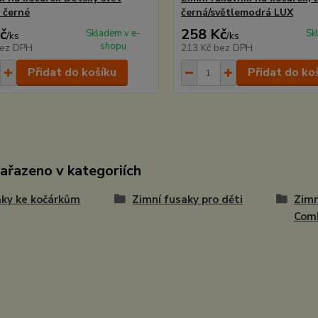
 černé
černá/světlemodrá LUX
č
258 Kč
Skladem v e-
Sk
/
ks
/
ks
shopu
ez DPH
213 Kč
bez DPH
Přidat do košíku
Přidat do ko
zařazeno v kategoriích
ky ke kočárkům
Zimní fusaky pro děti
Zimn
Comb