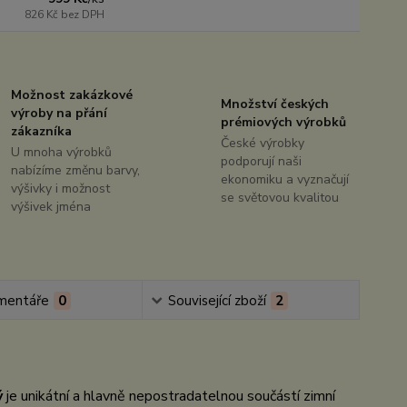
826 Kč
bez DPH
Možnost zakázkové
Množství českých
výroby na přání
prémiových výrobků
zákazníka
České výrobky
U mnoha výrobků
podporují naši
nabízíme změnu barvy,
ekonomiku a vyznačují
výšivky i možnost
se světovou kvalitou
výšivek jména
mentáře
0
Související zboží
2
ý
je unikátní a hlavně nepostradatelnou součástí zimní