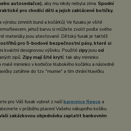
 nebo autosedačce),
aby mu nikdy nebyla zima.
Spodní
aktické pro chodící děti a jejich zablácené botičky.
 výrobu zimních bund a kočárků) Ve fusaku je všité
ermofleecem, jehož barvu si můžete zvolit podle svého
né materiály jsou atestované. Dětský fusak je taktéž
rostřihů pro 5-bodové bezpečnostní pásy, které si
i kvalitní designovou výšivku. Použité
zipy
jsou
od
haných zipů.
Zipy mají šité krytí
, tak aby miminko
o malé miminko v korbičce hlubokého kočárku a následně
lavičky zatáhne do tzv. "mumie" a tím chrání hlavičku
žete pro Váš fusak vybrat z naší
barevnice fleece
a
naleznete v průběhu placení Vašeho nákupního košíku.
 Vaší zakázkovou objednávku zaplatit bankovním