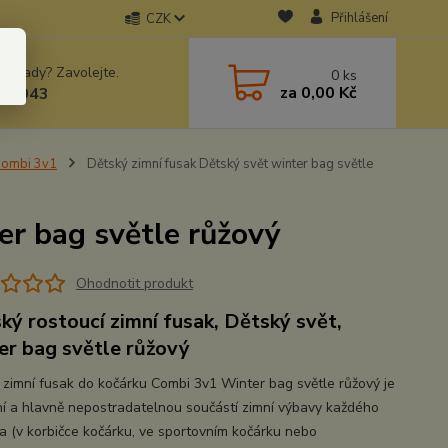
Přihlášení
CZK
 si rady? Zavolejte.
0
ks
za
0,00 Kč
78943
Combi 3v1
Dětský zimní fusak Dětský svět winter bag světle
er bag světle růžový
Ohodnotit produkt
ký rostoucí zimní fusak, Dětský svět,
er bag světle růžový
 zimní fusak do kočárku Combi 3v1 Winter bag světle růžový je
ní a hlavně nepostradatelnou součástí zimní výbavy každého
a (v korbičce kočárku, ve sportovním kočárku nebo