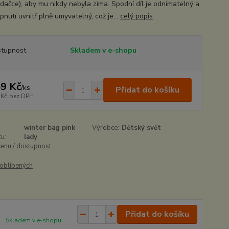
dačce), aby mu nikdy nebyla zima. Spodní díl je odnímatelný a
nutí uvnitř plně umyvatelný, což je...
celý popis
tupnost
Skladem v e-shopu
9 Kč
/
ks
Přidat do košíku
 Kč
bez DPH
winter bag pink
Výrobce:
Dětský svět
u:
lady
cenu / dostupnost
oblíbených
Přidat do košíku
Skladem v e-shopu