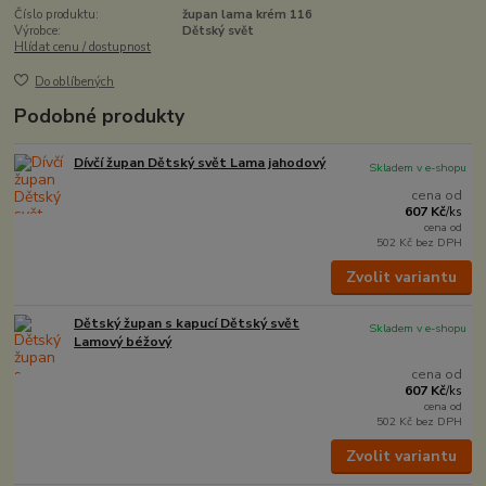
Číslo produktu:
župan lama krém 116
Výrobce:
Dětský svět
Hlídat cenu / dostupnost
Do oblíbených
Podobné produkty
Dívčí župan Dětský svět Lama jahodový
Skladem v e-shopu
cena od
607 Kč
/
ks
cena od
502 Kč
bez DPH
Zvolit variantu
Dětský župan s kapucí Dětský svět
Skladem v e-shopu
Lamový béžový
cena od
607 Kč
/
ks
cena od
502 Kč
bez DPH
Zvolit variantu