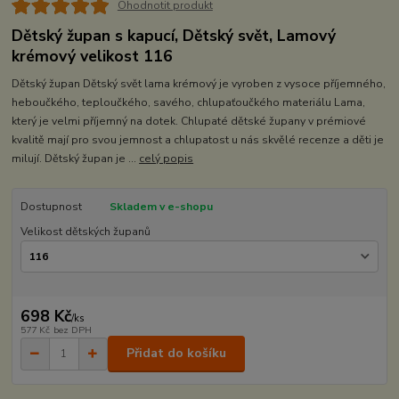
Ohodnotit produkt
Dětský župan s kapucí, Dětský svět, Lamový
krémový velikost 116
Dětský župan Dětský svět lama krémový je vyroben z vysoce příjemného,
heboučkého, teploučkého, savého, chlupaťoučkého materiálu Lama,
který je velmi příjemný na dotek. Chlupaté dětské župany v prémiové
kvalitě mají pro svou jemnost a chlupatost u nás skvělé recenze a děti je
milují. Dětský župan je ...
celý popis
Dostupnost
Skladem v e-shopu
Velikost dětských županů
698 Kč
/
ks
577 Kč
bez DPH
Přidat do košíku