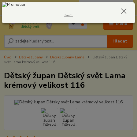
0
ks
CZK
604278943
za
0,00 Kč
Zavřít
Menu
Hledat
Úvod
Dětské župany
Dětské župany Lama
Dětský župan Dětský
svět Lama krémový velikost 116
Dětský župan Dětský svět Lama
krémový velikost 116