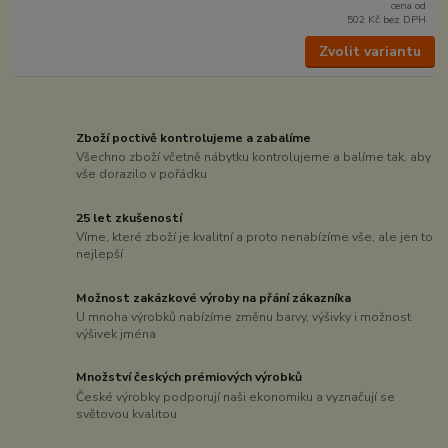
cena od
502 Kč
bez DPH
Zvolit variantu
Zboží poctivě kontrolujeme a zabalíme
Všechno zboží včetně nábytku kontrolujeme a balíme tak, aby
vše dorazilo v pořádku
25 let zkušeností
Víme, které zboží je kvalitní a proto nenabízíme vše, ale jen to
nejlepší
Možnost zakázkové výroby na přání zákazníka
U mnoha výrobků nabízíme změnu barvy, výšivky i možnost
výšivek jména
Množství českých prémiových výrobků
České výrobky podporují naši ekonomiku a vyznačují se
světovou kvalitou