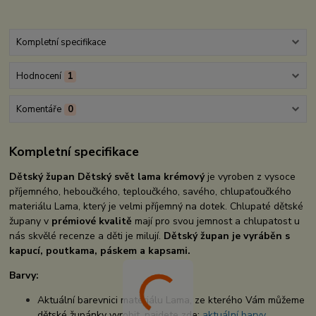
Kompletní specifikace
Hodnocení
1
Komentáře
0
Kompletní specifikace
Dětský župan Dětský svět lama krémový
je vyroben z vysoce
příjemného, heboučkého, teploučkého, savého, chlupaťoučkého
materiálu Lama, který je velmi příjemný na dotek. Chlupaté dětské
župany v
prémiové kvalitě
mají pro svou jemnost a chlupatost u
nás skvělé recenze a děti je milují.
Dětský župan je vyráběn s
kapucí, poutkama, páskem a kapsami.
Barvy:
Aktuální barevnici materiálu Lama, ze kterého Vám můžeme
dětské župánky vyrobit, najdete zde:
aktuální barvy