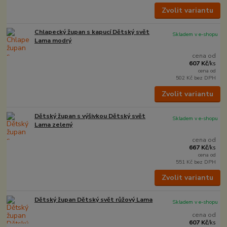
Zvolit variantu
Chlapecký župan s kapucí Dětský svět
Skladem v e-shopu
Lama modrý
cena od
607 Kč
/
ks
cena od
502 Kč
bez DPH
Zvolit variantu
Dětský župan s výšivkou Dětský svět
Skladem v e-shopu
Lama zelený
cena od
667 Kč
/
ks
cena od
551 Kč
bez DPH
Zvolit variantu
Dětský župan Dětský svět růžový Lama
Skladem v e-shopu
cena od
607 Kč
/
ks