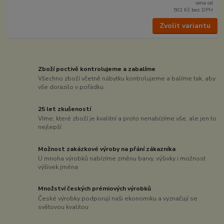
cena od
502 Kč
bez DPH
Zvolit variantu
Zboží poctivě kontrolujeme a zabalíme
Všechno zboží včetně nábytku kontrolujeme a balíme tak, aby
vše dorazilo v pořádku
25 let zkušeností
Víme, které zboží je kvalitní a proto nenabízíme vše, ale jen to
nejlepší
Možnost zakázkové výroby na přání zákazníka
U mnoha výrobků nabízíme změnu barvy, výšivky i možnost
výšivek jména
Množství českých prémiových výrobků
České výrobky podporují naši ekonomiku a vyznačují se
světovou kvalitou