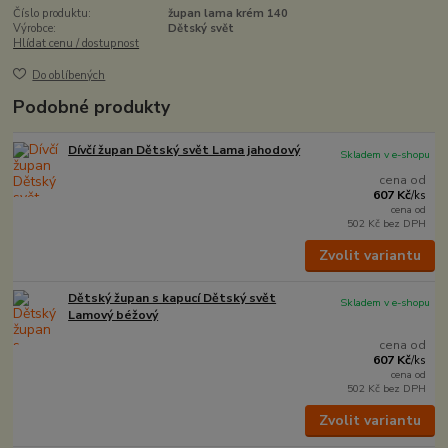
Číslo produktu:
župan lama krém 140
Výrobce:
Dětský svět
Hlídat cenu / dostupnost
Do oblíbených
Podobné produkty
Dívčí župan Dětský svět Lama jahodový
Skladem v e-shopu
cena od
607 Kč
/
ks
cena od
502 Kč
bez DPH
Zvolit variantu
Dětský župan s kapucí Dětský svět
Skladem v e-shopu
Lamový béžový
cena od
607 Kč
/
ks
cena od
502 Kč
bez DPH
Zvolit variantu