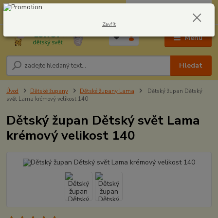
0
ks
CZK
604278943
za
0,00 Kč
Zavřít
Menu
Hledat
Úvod
Dětské župany
Dětské župany Lama
Dětský župan Dětský
svět Lama krémový velikost 140
Dětský župan Dětský svět Lama
krémový velikost 140