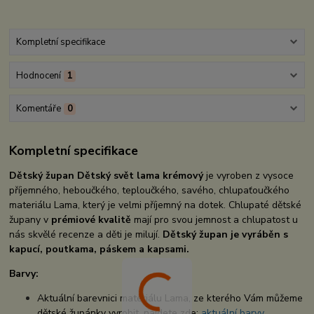
Kompletní specifikace
Hodnocení
1
Komentáře
0
Kompletní specifikace
Dětský župan Dětský svět lama krémový
je vyroben z vysoce
příjemného, heboučkého, teploučkého, savého, chlupaťoučkého
materiálu Lama, který je velmi příjemný na dotek. Chlupaté dětské
župany v
prémiové kvalitě
mají pro svou jemnost a chlupatost u
nás skvělé recenze a děti je milují.
Dětský župan je vyráběn s
kapucí, poutkama, páskem a kapsami.
Barvy:
Aktuální barevnici materiálu Lama, ze kterého Vám můžeme
dětské župánky vyrobit, najdete zde:
aktuální barvy