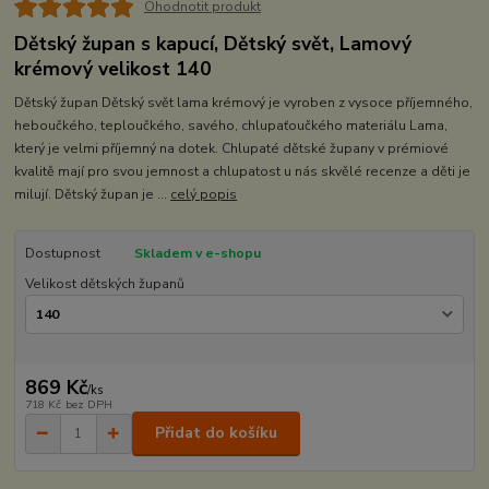
Ohodnotit produkt
Dětský župan s kapucí, Dětský svět, Lamový
krémový velikost 140
Dětský župan Dětský svět lama krémový je vyroben z vysoce příjemného,
heboučkého, teploučkého, savého, chlupaťoučkého materiálu Lama,
který je velmi příjemný na dotek. Chlupaté dětské župany v prémiové
kvalitě mají pro svou jemnost a chlupatost u nás skvělé recenze a děti je
milují. Dětský župan je ...
celý popis
Dostupnost
Skladem v e-shopu
Velikost dětských županů
869 Kč
/
ks
718 Kč
bez DPH
Přidat do košíku