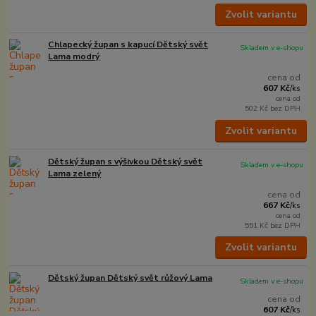
Zvolit variantu
Chlapecký župan s kapucí Dětský svět
Skladem v e-shopu
Lama modrý
cena od
607 Kč
/
ks
cena od
502 Kč
bez DPH
Zvolit variantu
Dětský župan s výšivkou Dětský svět
Skladem v e-shopu
Lama zelený
cena od
667 Kč
/
ks
cena od
551 Kč
bez DPH
Zvolit variantu
Dětský župan Dětský svět růžový Lama
Skladem v e-shopu
cena od
607 Kč
/
ks