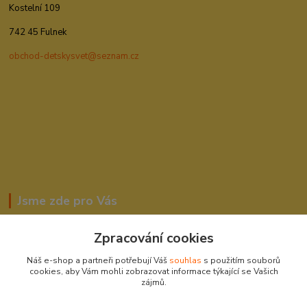
Kostelní 109
742 45 Fulnek
obchod-detskysvet@seznam.cz
Jsme zde pro Vás
Zpracování cookies
Romana Šebestová
Náš e-shop a partneři potřebují Váš
souhlas
s použitím souborů
604278943
cookies, aby Vám mohli zobrazovat informace týkající se Vašich
zájmů.
obchod-detskysvet@seznam.cz