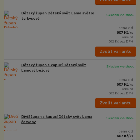
Dětský župan Dětský svět Lama světle
Skladem v e-shopu
tyrkysový
cena od
607 Kč
/
ks
cena od
502 Kč
bez DPH
Zvolit variantu
Dětský župan s kapucí Dětský svět
Skladem v e-shopu
Lamový béžový
cena od
607 Kč
/
ks
cena od
502 Kč
bez DPH
Zvolit variantu
Dívčí župan s kapucí Dětský svět Lama
Skladem v e-shopu
červený
cena od
607 Kč
/
ks