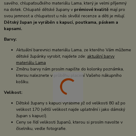
savého, chlupaťoučkého materiálu Lama, který je velmi příjemný
na dotek. Chlupaté dětské župany v
prémiové kvalitě
mají pro
svou jemnost a chlupatost u nás skvělé recenze a děti je milují.
Dětský župan je vyráběn s kapucí, poutkama, páskem a
kapsami.
Barvy:
Aktuální barevnici materiálu Lama, ze kterého Vám můžeme
dětské župánky vyrobit, najdete zde:
aktuální barvy
materiálu Lama
Změnu barvy nám prosím napište do kolonky poznámka,
kterou naleznete v průběhu placení Vašeho nákupního
košíku.
Velikost:
Dětské župany s kapucí vyrábíme již od velikosti 80 až po
velikost 170 (větší velikost najde uplatnění i jako dámský
župan s kapucí).
Ceny se řídí velikosti županů, kterou si prosím navolte v
číselníku, vedle fotografie.