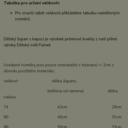
Tabulka pro určení velikosti:
Pro snazší výběr velikosti přikládáme tabulku naměřených
rozměrů.
Dětský župan s kapucí je výrobek prémiové kvality z naší přímé
výroby Dětský svět Fulnek
Uvedené rozměry jsou pouze orienatační s tolerancí +-2cm z
důvodu použitého materiálu.
velikost délka županu
(měřena od ramene) délka
rukávu
74 42cm 29cm
80 46cm 31cm
86 50cm 33cm