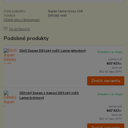
Číslo produktu:
župan lama losos 146
Výrobce:
Dětský svět
Hlídat cenu / dostupnost
Do oblíbených
Podobné produkty
Dívčí župan Dětský svět Lama jahodový
Skladem v e-shopu
cena od
607 Kč
/
ks
cena od
502 Kč
bez DPH
Zvolit variantu
Dětský župan s kapucí Dětský svět
Skladem v e-shopu
Lama krémový
cena od
607 Kč
/
ks
cena od
502 Kč
bez DPH
Zvolit variantu