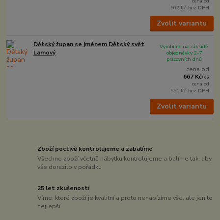
cena od
502 Kč
bez DPH
Zvolit variantu
Dětský župan se jménem Dětský svět
Vyrobíme na základě
Lamový
objednávky 2-7
pracovních dnů
cena od
667 Kč
/
ks
cena od
551 Kč
bez DPH
Zvolit variantu
Zboží poctivě kontrolujeme a zabalíme
Všechno zboží včetně nábytku kontrolujeme a balíme tak, aby
vše dorazilo v pořádku
25 let zkušeností
Víme, které zboží je kvalitní a proto nenabízíme vše, ale jen to
nejlepší