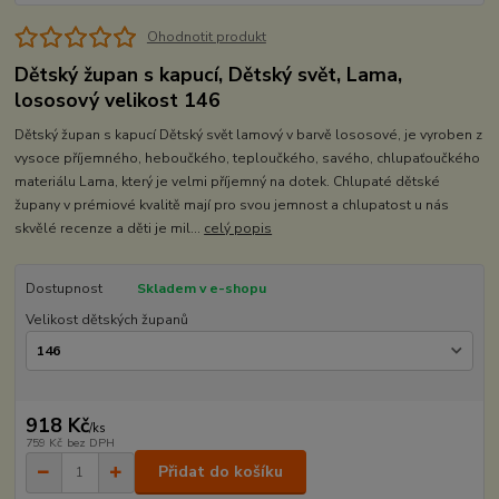
Ohodnotit produkt
Dětský župan s kapucí, Dětský svět, Lama,
lososový velikost 146
Dětský župan s kapucí Dětský svět lamový v barvě lososové, je vyroben z
vysoce příjemného, heboučkého, teploučkého, savého, chlupaťoučkého
materiálu Lama, který je velmi příjemný na dotek. Chlupaté dětské
župany v prémiové kvalitě mají pro svou jemnost a chlupatost u nás
skvělé recenze a děti je mil...
celý popis
Dostupnost
Skladem v e-shopu
Velikost dětských županů
918 Kč
/
ks
759 Kč
bez DPH
Přidat do košíku