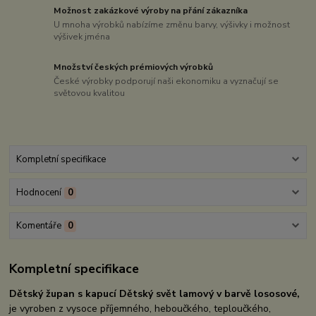
Možnost zakázkové výroby na přání zákazníka
U mnoha výrobků nabízíme změnu barvy, výšivky i možnost
výšivek jména
Množství českých prémiových výrobků
České výrobky podporují naši ekonomiku a vyznačují se
světovou kvalitou
Kompletní specifikace
Hodnocení
0
Komentáře
0
Kompletní specifikace
Dětský župan s kapucí Dětský svět lamový v barvě lososové,
je vyroben z vysoce příjemného, heboučkého, teploučkého,