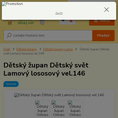
0
ks
CZK
604278943
za
0,00 Kč
Zavřít
Menu
Hledat
Úvod
Dětské župany
Dětské župany Lama
Dětský župan Dětský
svět Lamový lososový vel.146
Dětský župan Dětský svět
Lamový lososový vel.146
Novinka