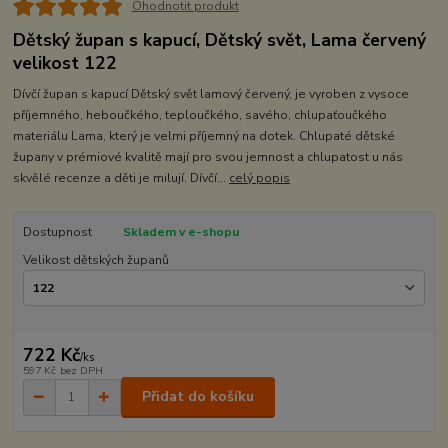
Ohodnotit produkt
Dětský župan s kapucí, Dětský svět, Lama červený
velikost 122
Dívčí župan s kapucí Dětský svět lamový červený, je vyroben z vysoce
příjemného, heboučkého, teploučkého, savého, chlupaťoučkého
materiálu Lama, který je velmi příjemný na dotek. Chlupaté dětské
župany v prémiové kvalitě mají pro svou jemnost a chlupatost u nás
skvělé recenze a děti je milují. Dívčí...
celý popis
Dostupnost
Skladem v e-shopu
Velikost dětských županů
722 Kč
/
ks
597 Kč
bez DPH
Přidat do košíku