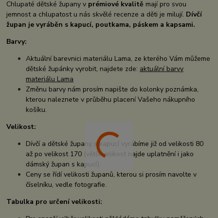
Chlupaté dětské župany v
prémiové kvalitě
mají pro svou
jemnost a chlupatost u nás skvělé recenze a děti je milují.
Dívčí
župan je vyráběn s kapucí, poutkama, páskem a kapsami.
Barvy:
Aktuální barevnici materiálu Lama, ze kterého Vám můžeme
dětské župánky vyrobit, najdete zde:
aktuální barvy
materiálu Lama
Změnu barvy nám prosím napište do kolonky poznámka,
kterou naleznete v průběhu placení Vašeho nákupního
košíku.
Velikost:
Dívčí a dětské župany s kapucí vyrábíme již od velikosti 80
až po velikost 170 (větší velikost najde uplatnění i jako
dámský župan s kapucí).
Ceny se řídí velikosti županů, kterou si prosím navolte v
číselníku, vedle fotografie.
Tabulka pro určení velikosti: