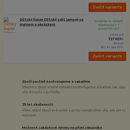
Zvolit variantu
Dětský župan Dětský svět lamový se
Vyrobíme na základě
jménem a obrázkem
objednávky 2-7
pracovních dnů
cena od
727 Kč
/
ks
cena od
601 Kč
bez DPH
Zvolit variantu
Zboží poctivě kontrolujeme a zabalíme
Všechno zboží včetně nábytku kontrolujeme a balíme tak, aby
vše dorazilo v pořádku
25 let zkušeností
Víme, které zboží je kvalitní a proto nenabízíme vše, ale jen to
nejlepší
Možnost zakázkové výroby na přání zákazníka