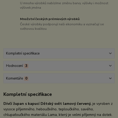
U mnoha výrobků nabízíme změnu barvy, výšivky i možnost
výšivek jména
Množství českých prémiových výrobků
České výrobky podporují naši ekonomiku a vyznačují se
světovou kvalitou
Kompletní specifikace
Hodnocení
3
Komentáře
0
Kompletní specifikace
Dívčí župan s kapucí Dětský svět lamový červený,
je vyroben z
vysoce příjemného, heboučkého, teploučkého, savého,
chlupaťoučkého materiálu Lama, který je velmi příjemný na dotek.