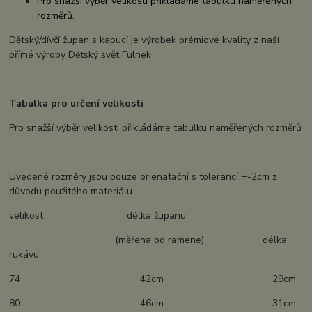
Pro snazší výběr velikosti přikládáme tabulku naměřených
rozměrů.
Dětský/dívčí župan s kapucí je výrobek prémiové kvality z naší
přímé výroby Dětský svět Fulnek
Tabulka pro určení velikosti
Pro snažší výběr velikosti přikládáme tabulku naměřených rozměrů
Uvedené rozměry jsou pouze orienatační s tolerancí +-2cm z
důvodu použitého materiálu.
velikost délka županu
(měřena od ramene) délka
rukávu
74 42cm 29cm
80 46cm 31cm