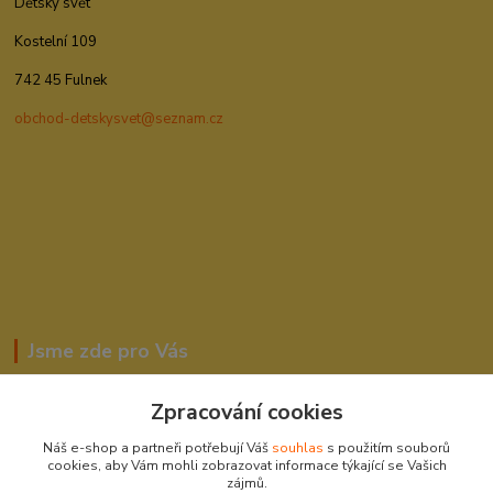
Dětský svět
Kostelní 109
742 45 Fulnek
obchod-detskysvet@seznam.cz
Jsme zde pro Vás
Zpracování cookies
Romana Šebestová
Náš e-shop a partneři potřebují Váš
souhlas
s použitím souborů
604278943
cookies, aby Vám mohli zobrazovat informace týkající se Vašich
zájmů.