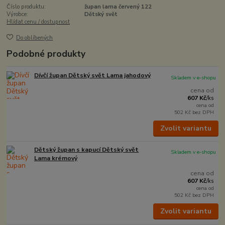
Číslo produktu:
župan lama červený 122
Výrobce:
Dětský svět
Hlídat cenu / dostupnost
Do oblíbených
Podobné produkty
Dívčí župan Dětský svět Lama jahodový
Skladem v e-shopu
cena od
607 Kč
/
ks
cena od
502 Kč
bez DPH
Zvolit variantu
Dětský župan s kapucí Dětský svět
Skladem v e-shopu
Lama krémový
cena od
607 Kč
/
ks
cena od
502 Kč
bez DPH
Zvolit variantu