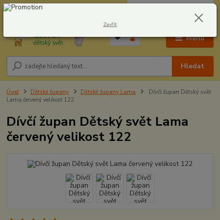
0
ks
CZK
604278943
za
0,00 Kč
Zavřít
Menu
Hledat
Úvod
Dětské župany
Dětské župany Lama
Dívčí župan Dětský svět
Lama červený velikost 122
Dívčí župan Dětský svět Lama
červený velikost 122