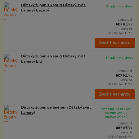
Dětský župan s kapucí Dětský svět
Skladem v e-shopu
Lamový béžový
cena od
607 Kč
/
ks
cena od
502 Kč
bez DPH
Zvolit variantu
Dětský župan s kapucí Dětský svět
Skladem v e-shopu
Lamový bílý
cena od
607 Kč
/
ks
cena od
502 Kč
bez DPH
Zvolit variantu
Dětský župan se jménem Dětský svět
Vyrobíme na základě
Lamový
objednávky 2-7
pracovních dnů
cena od
667 Kč
/
ks
cena od
551 Kč
bez DPH