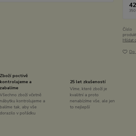
42
350
Číslo
produkt
Hlídat 
Do 
Zboží poctivě
kontrolujeme a
25 let zkušeností
zabalíme
Víme, které zboží je
Všechno zboží včetně
kvalitní a proto
nábytku kontrolujeme a
nenabízíme vše, ale jen
balíme tak, aby vše
to nejlepší
dorazilo v pořádku