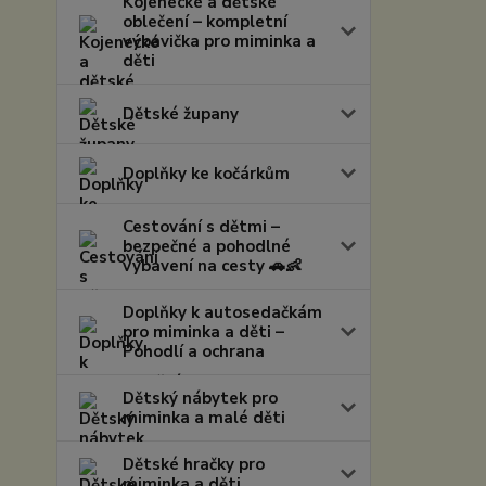
Kojenecké a dětské
oblečení – kompletní
výbavička pro miminka a
děti
Dětské župany
Doplňky ke kočárkům
Cestování s dětmi –
bezpečné a pohodlné
vybavení na cesty 🚗👶
Doplňky k autosedačkám
pro miminka a děti –
Pohodlí a ochrana
Dětský nábytek pro
miminka a malé děti
Dětské hračky pro
miminka a děti