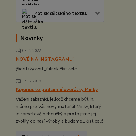
Potisk dětského textilu
Novinky
07.02.2022
NOVĚ NA INSTAGRAMU!
@detskysvet_fulnek
číst celé
15.02.2019
Kojenecké podzimní overálky Minky
Vážení zákaznící, jelikož chceme být in,
máme pro Vás nový materiál Minky, který
je sametově heboučký a proto jsme jej
zvolily do naší výroby a budeme...
číst celé