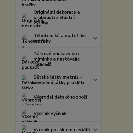
Originální dekorace a
drobnosti z vlastní
výroby
Těhotenské a mateřské
potřeby
Dárkové poukazy pro
miminko a nastávající
rodiče🎁
Dětské látky metráž –
bavlněné látky pro děti
Výprodej dětského zboží
Vzorník výšivek
Vzorník potisku materiálů