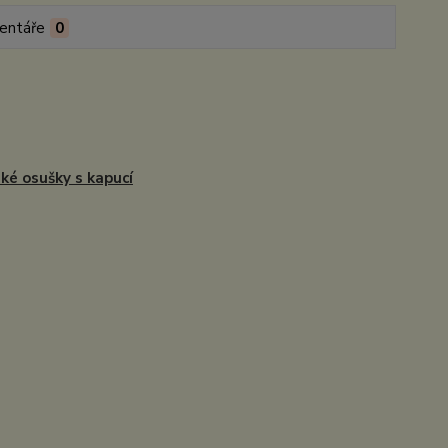
entáře
0
ké osušky s kapucí