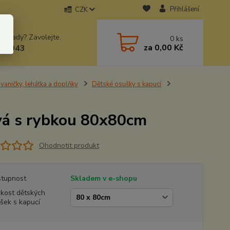
Přihlášení
CZK
 si rady? Zavolejte.
0
ks
za
0,00 Kč
78943
vaničky, lehátka a doplňky
Dětské osušky s kapucí
ová s rybkou 80x80cm
Ohodnotit produkt
tupnost
Skladem v e-shopu
ikost dětských
šek s kapucí