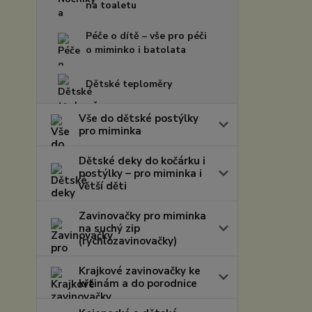
na toaletu
Péče o dítě – vše pro péči
o miminko i batolata
Dětské teploměry
Vše do dětské postýlky
pro miminka
Dětské deky do kočárku i
postýlky – pro miminka i
větší děti
Zavinovačky pro miminka
na suchý zip
(rychlozavinovačky)
Krajkové zavinovačky ke
křtinám a do porodnice