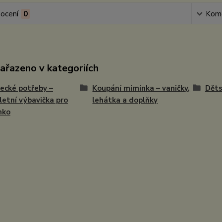
ocení
0
Kom
zařazeno v kategoriích
ecké potřeby –
Koupání miminka – vaničky,
Děts
etní výbavička pro
lehátka a doplňky
nko