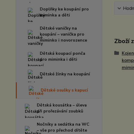
Hodn
Doplňky ke koupání pro
miminka a děti
Dětské vaničky na
koupání – vanička pro
Zboží 
miminko i novorozence
Kojen
Dětská koupací ponča
pro miminka i děti
kompl
mimi
Dětské žínky na koupání
Dětské osušky s kapucí
Dětská kousátka – úleva
při prořezávání zoubků
Nočníky a sedátka na WC
– vše pro přechod dítěte