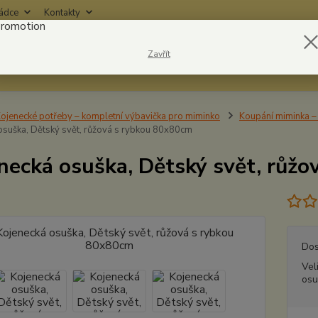
rádce
Kontakty
Nevíte
Zavřít
Hledat
6042
ojenecké potřeby – kompletní výbavička pro miminko
Koupání miminka – 
osuška, Dětský svět, růžová s rybkou 80x80cm
necká osuška, Dětský svět, růž
Dos
Vel
osu