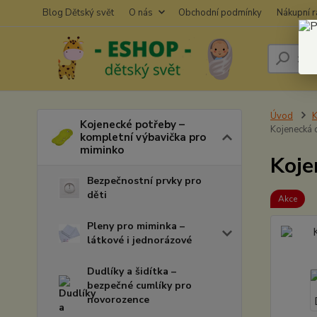
Blog Dětský svět
O nás
Obchodní podmínky
Nákupní 
Úvod
K
Kojenecké potřeby –
Kojenecká 
kompletní výbavička pro
miminko
Koje
Bezpečnostní prvky pro
děti
Akce
Pleny pro miminka –
látkové i jednorázové
Dudlíky a šidítka –
bezpečné cumlíky pro
novorozence