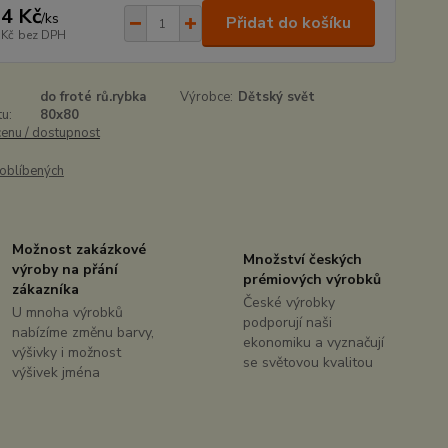
4 Kč
/
ks
Přidat do košíku
 Kč
bez DPH
do froté rů.rybka
Výrobce:
Dětský svět
u:
80x80
cenu / dostupnost
oblíbených
Možnost zakázkové
Množství českých
výroby na přání
prémiových výrobků
zákazníka
České výrobky
U mnoha výrobků
podporují naši
nabízíme změnu barvy,
ekonomiku a vyznačují
výšivky i možnost
se světovou kvalitou
výšivek jména