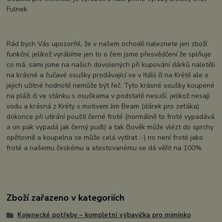
Fulnek
Rád bych Vás upozorňil, že v našem ochodě naleznete jen zboží
funkční, jelikož vyrábíme jen to o čem jsme přesvědčení že splňuje
co má, sami jsme na našich dovolených při kupování dárků naletěli
na krásné a čučavé osušky prodávající se v Itálii či na Krétě ale o
jejich užitné hodnotě nemůže být řeč. Tyto krásné osušky koupené
na pláži či ve stánku s osuškama v podstatě nesuší, jelikož nesají
vodu a krásná z Kréty s motivem Jim Beam (dárek pro zeťáka)
dokonce při utírání pouští černé froté (normálně to froté vypadává
a on pak vypadá jak černý pudl) a tak člověk může vlézt do sprchy
opětovně a koupelna se může celá vytírat :-) no není froté jako
froté a našemu českému a atestovanému se dá věřit na 100%.
Zboží zařazeno v kategoriích
Kojenecké potřeby – kompletní výbavička pro miminko