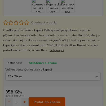
Ohodnotit produkt
Osuška pro miminko s kapucí, Dětský svět, je vyrobena z vysoce
příjemného, heboučkého, teploučkého, savého materiálu froté, který je
velmi příjemný na dotek a sametově jemňoučký. Osuška pro miminko s
kapucí je vyráběna v rozměrech 70x70,80x80,90x90cm. Rozměr osušky:
požadovaný rozměr, si navolte v...
celý popis
Dostupnost
Skladem v e-shopu
Velikost dětských osušek s kapucí
358 Kč
/
ks
296 Kč
bez DPH
Přidat do košíku