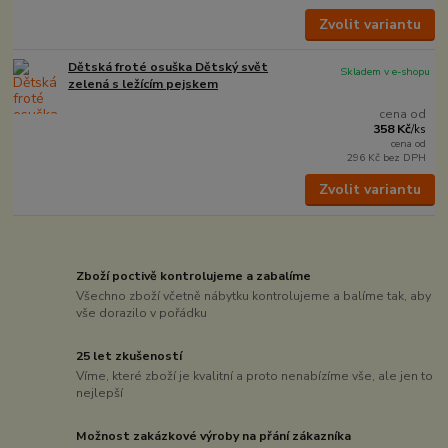
Zvolit variantu
Dětská froté osuška Dětský svět
Skladem v e-shopu
zelená s ležícím pejskem
cena od
358 Kč
/
ks
cena od
296 Kč
bez DPH
Zvolit variantu
Zboží poctivě kontrolujeme a zabalíme
Všechno zboží včetně nábytku kontrolujeme a balíme tak, aby
vše dorazilo v pořádku
25 let zkušeností
Víme, které zboží je kvalitní a proto nenabízíme vše, ale jen to
nejlepší
Možnost zakázkové výroby na přání zákazníka