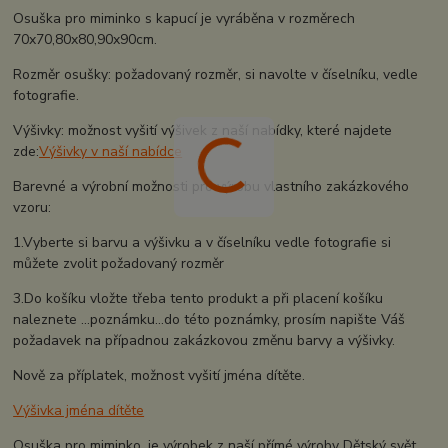
Osuška pro miminko s kapucí je vyráběna v rozměrech
70x70,80x80,90x90cm.
Rozměr osušky: požadovaný rozměr, si navolte v číselníku, vedle
fotografie.
Výšivky: možnost vyšití výšivek z naší nabídky, které najdete
zde:
Výšivky v naší nabídce
Barevné a výrobní možnosti pro výrobu vlastního zakázkového
vzoru:
1.Vyberte si barvu a výšivku a v číselníku vedle fotografie si
můžete zvolit požadovaný rozměr
3.Do košíku vložte třeba tento produkt a při placení košíku
naleznete ...poznámku...do této poznámky, prosím napište Váš
požadavek na případnou zakázkovou změnu barvy a výšivky.
Nově za příplatek, možnost vyšití jména dítěte.
Výšivka jména dítěte
Osuška pro miminko, je výrobek z naší přímé výroby Dětský svět