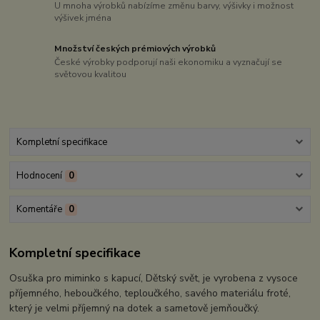
U mnoha výrobků nabízíme změnu barvy, výšivky i možnost
výšivek jména
Množství českých prémiových výrobků
České výrobky podporují naši ekonomiku a vyznačují se
světovou kvalitou
Kompletní specifikace
Hodnocení
0
Komentáře
0
Kompletní specifikace
Osuška pro miminko s kapucí, Dětský svět, je vyrobena z vysoce
příjemného, heboučkého, teploučkého, savého materiálu froté,
který je velmi příjemný na dotek a sametově jemňoučký.