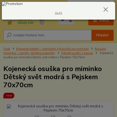
0
ks
CZK
604278943
za
0,00 Kč
Zavřít
Menu
Hledat
Úvod
Kojenecké potřeby – kompletní výbavička pro miminko
Koupání
miminka – vaničky, lehátka a doplňky
Dětské osušky s kapucí
Kojenecká
osuška pro miminko Dětský svět modrá s Pejskem 70x70cm
Kojenecká osuška pro miminko
Dětský svět modrá s Pejskem
70x70cm
Akce