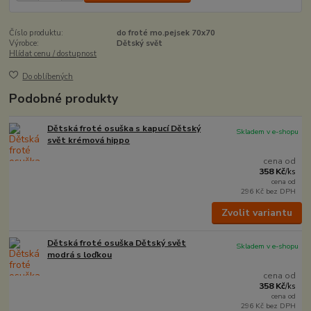
Číslo produktu:
do froté mo.pejsek 70x70
Výrobce:
Dětský svět
Hlídat cenu / dostupnost
Do oblíbených
Podobné produkty
Dětská froté osuška s kapucí Dětský
Skladem v e-shopu
svět krémová hippo
cena od
358 Kč
/
ks
cena od
296 Kč
bez DPH
Zvolit variantu
Dětská froté osuška Dětský svět
Skladem v e-shopu
modrá s loďkou
cena od
358 Kč
/
ks
cena od
296 Kč
bez DPH