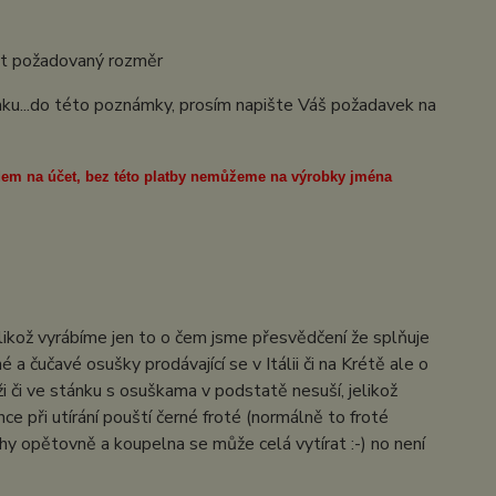
olit požadovaný rozměr
ámku...do této poznámky, prosím napište Váš požadavek na
ředem na účet, bez této platby nemůžeme na výrobky jména
elikož vyrábíme jen to o čem jsme přesvědčení že splňuje
 a čučavé osušky prodávající se v Itálii či na Krétě ale o
 či ve stánku s osuškama v podstatě nesuší, jelikož
e při utírání pouští černé froté (normálně to froté
hy opětovně a koupelna se může celá vytírat :-) no není