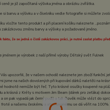
 ceně je již započítaná výšivka jména a obrázku zvířátka.
e si barvu a výšivku a v číselníku vedle fotografie si můžete zv
íku vložte tento produkt a při placení košíku naleznete ...pozn
u zakázkovou změnu barvy a výšivky a požadované jméno.
 faktu, že se jedná o čistě zakázkovou práci, je nutné zaslat platbu p
e jménem je výrobek z naší přímé výroby Dětský svět Fulnek
Vás upozorňil, že v našem ochodě naleznete jen zboží funkční, j
mi jsme na našich dovolených při kupování dárků naletěli na krásné
itné hodnotě nemůže být řeč. Tyto krásné osušky koupené na pláži
du a krásná z Kréty s motivem Jim Beam (dárek pro zeťáka) dokonc
a on pak vypadá jak černý pudl) a tak člověk může vlézt do sprc
ko froté a našemu českému a atestovanému se dá věřit na 100%.