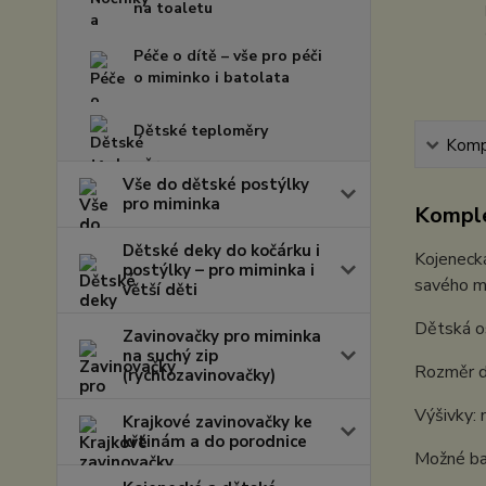
na toaletu
Péče o dítě – vše pro péči
o miminko i batolata
Dětské teploměry
Kompl
Vše do dětské postýlky
pro miminka
Komple
Dětské deky do kočárku i
Kojenecká
postýlky – pro miminka i
savého ma
větší děti
Dětská o
Zavinovačky pro miminka
na suchý zip
Rozměr dě
(rychlozavinovačky)
Výšivky: 
Krajkové zavinovačky ke
křtinám a do porodnice
Možné ba