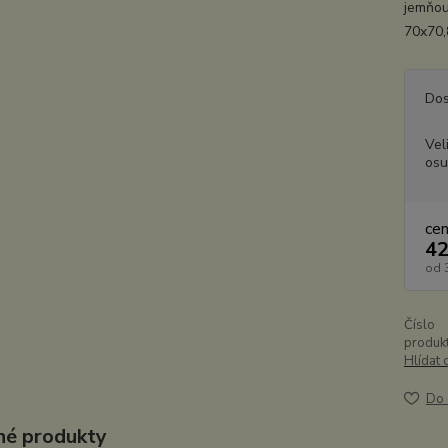
jemňou
70x70,
Dos
Vel
osu
ce
42
od
Číslo
produkt
Hlídat 
Do 
é produkty