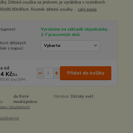
čký. Dětská osuška se jménem, je vyráběna v rozměrech
80x80,90x90cm. Rozměr dětské osušky ...
celý popis
tupnost
Vyrobíme na základě objednávky
2-7 pracovních dnů
ikost dětských
šek s kapucí
na od
Přidat do košíku
4 Kč
/
ks
350 Kč
bez DPH
do froté
Výrobce:
Dětský svět
u:
modrá.jméno
cenu / dostupnost
oblíbených