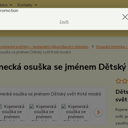
rádce
Kontakty
Nevíte
Zavřít
Hledat
6042
ojenecké potřeby – kompletní výbavička pro miminko
Koupání miminka – 
osuška se jménem Dětský svět froté modrá
necká osuška se jménem Dětský 
Děts
svět
Kojene
svět, 
savého