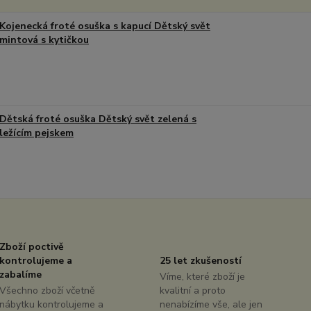
Kojenecká froté osuška s kapucí Dětský svět
mintová s kytičkou
Dětská froté osuška Dětský svět zelená s
ležícím pejskem
Zboží poctivě
kontrolujeme a
25 let zkušeností
zabalíme
Víme, které zboží je
Všechno zboží včetně
kvalitní a proto
nábytku kontrolujeme a
nenabízíme vše, ale jen