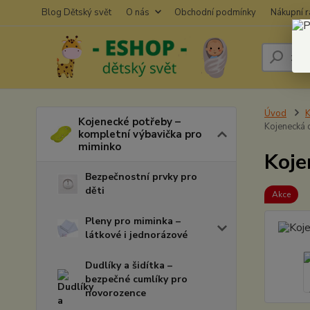
Blog Dětský svět
O nás
Obchodní podmínky
Nákupní 
Úvod
K
Kojenecké potřeby –
Kojenecká 
kompletní výbavička pro
miminko
Koje
Bezpečnostní prvky pro
děti
Akce
Pleny pro miminka –
látkové i jednorázové
Dudlíky a šidítka –
bezpečné cumlíky pro
novorozence