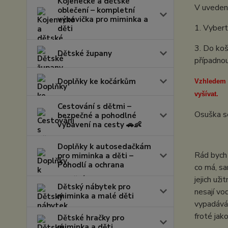
Kojenecké a dětské
V uvedení
oblečení – kompletní
výbavička pro miminka a
1. Vybert
děti
3. Do koš
Dětské župany
případno
Doplňky ke kočárkům
Vzhledem k
vyšívat.
Cestování s dětmi –
Osuška s
bezpečné a pohodlné
vybavení na cesty 🚗👶
Doplňky k autosedačkám
Rád bych 
pro miminka a děti –
Pohodlí a ochrana
co má, sa
jejich už
Dětský nábytek pro
nesají vo
miminka a malé děti
vypadává 
froté ja
Dětské hračky pro
miminka a děti