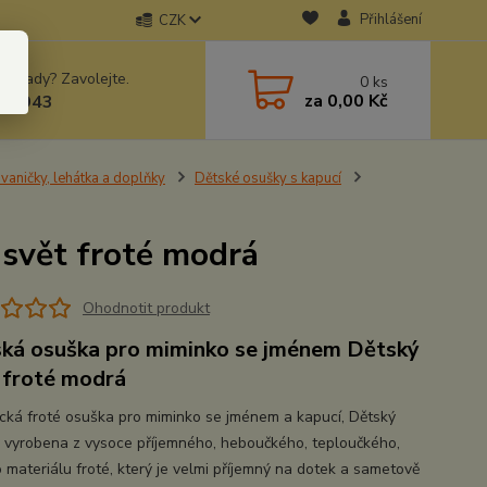
Přihlášení
CZK
 si rady? Zavolejte.
0
ks
za
0,00 Kč
78943
vaničky, lehátka a doplňky
Dětské osušky s kapucí
svět froté modrá
Ohodnotit produkt
ká osuška pro miminko se jménem Dětský
 froté modrá
cká froté osuška pro miminko se jménem a kapucí, Dětský
je vyrobena z vysoce příjemného, heboučkého, teploučkého,
 materiálu froté, který je velmi příjemný na dotek a sametově