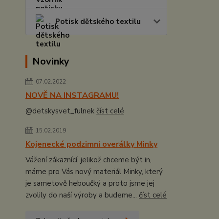
Potisk dětského textilu
Novinky
07.02.2022
NOVĚ NA INSTAGRAMU!
@detskysvet_fulnek
číst celé
15.02.2019
Kojenecké podzimní overálky Minky
Vážení zákaznící, jelikož chceme být in,
máme pro Vás nový materiál Minky, který
je sametově heboučký a proto jsme jej
zvolily do naší výroby a budeme...
číst celé