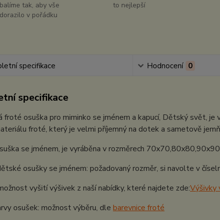
balíme tak, aby vše
to nejlepší
dorazilo v pořádku
etní specifikace
Hodnocení
0
tní specifikace
 froté osuška pro miminko se jménem a kapucí, Dětský svět, je
teriálu froté, který je velmi příjemný na dotek a sametově jem
suška se jménem, je vyráběna v rozměrech 70x70,80x80,90x90
tské osušky se jménem: požadovaný rozměr, si navolte v číselní
možnost vyšití výšivek z naší nabídky, které najdete zde:
Výšivky 
rvy osušek: možnost výběru, dle
barevnice froté