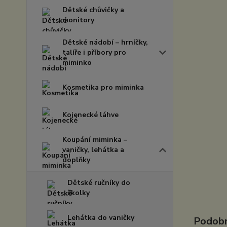
Dětské chůvičky a
monitory
Dětské nádobí – hrníčky,
talíře i příbory pro
miminko
Kosmetika pro miminka
Kojenecké láhve
Koupání miminka –
vaničky, lehátka a
doplňky
Dětské ručníky do
školky
Lehátka do vaničky
Podobn