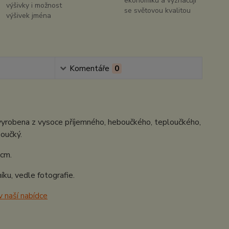
ekonomiku a vyznačují
výšivky i možnost
se světovou kvalitou
výšivek jména
Komentáře
0
 vyrobena z vysoce příjemného, heboučkého, teploučkého,
ňoučký.
cm.
ku, vedle fotografie.
v naší nabídce