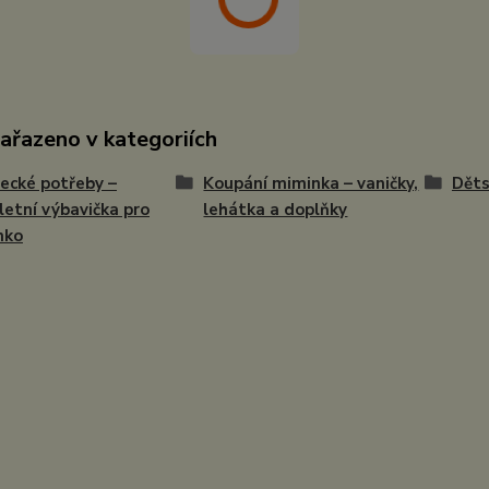
zařazeno v kategoriích
ecké potřeby –
Koupání miminka – vaničky,
Děts
etní výbavička pro
lehátka a doplňky
nko