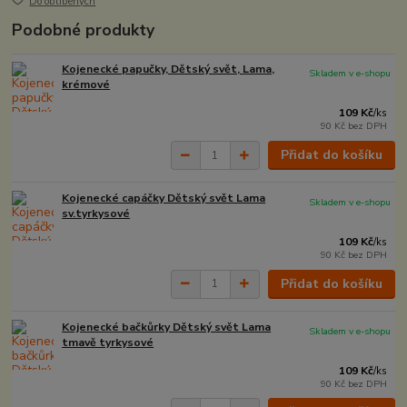
Do oblíbených
Podobné produkty
Kojenecké papučky, Dětský svět, Lama,
Skladem v e-shopu
krémové
109 Kč
/
ks
90 Kč
bez DPH
Přidat do košíku
Kojenecké capáčky Dětský svět Lama
Skladem v e-shopu
sv.tyrkysové
109 Kč
/
ks
90 Kč
bez DPH
Přidat do košíku
Kojenecké bačkůrky Dětský svět Lama
Skladem v e-shopu
tmavě tyrkysové
109 Kč
/
ks
90 Kč
bez DPH