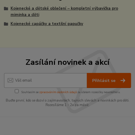
Kojenecké a dětské oblečení – kompletní výbavička pro
miminka a děti
Kojenecké capáčky a textilní papučky
Zasílání novinek a akcí
Přihlásit se
Souhlasím se
zpracováním osobních údajů
za účelem rozesílky newsletteru.
Buďte první, kdo se dozví o zajímavostech, tajných slevách a novinkách pro děti.
Rozesíláme 1 - 2x za měsíc.