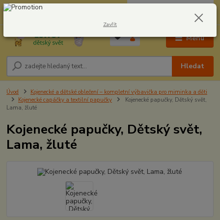
0
ks
CZK
604278943
za
0,00 Kč
Zavřít
Menu
Hledat
Úvod
Kojenecké a dětské oblečení – kompletní výbavička pro miminka a děti
Kojenecké capáčky a textilní papučky
Kojenecké papučky, Dětský svět,
Lama, žluté
Kojenecké papučky, Dětský svět,
Lama, žluté