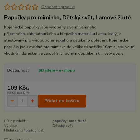
Ohodnotit produkt
Papučky pro miminko, Dětský svět, Lamové žluté
Kojenecké papučky jsou vyrobeny z velmi jemného,
příjemného, chlupaťoučkého a hřejivého materiálu Lama, který je
atestovaný pro výrobu kojeneckého a dětského oblečení. Kojenecké
papučky jsou vhodné pro miminka do velikosti nožičky 10cm a jsou velmi
vhodným dárečkem a zárověň i vhodným doplňkem k ...
celý popis
Dostupnost
Skladem v e-shopu
109 Kč
/
ks
90 Kč
bez DPH
Přidat do košíku
Číslo produktu:
papučky lama žluté
Výrobce:
Dětský svět
Hlídat cenu / dostupnost