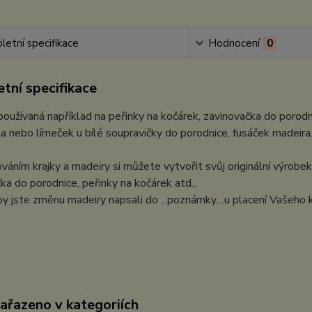
etní specifikace
Hodnocení
0
tní specifikace
 používaná například na peřinky na kočárek, zavinovačka do porod
a nebo límeček u bílé soupravičky do porodnice, fusáček madeira
áním krajky a madeiry si můžete vytvořit svůj originální výrobek
ka do porodnice, peřinky na kočárek atd...
y jste změnu madeiry napsali do ...poznámky....u placení Vašeho 
zařazeno v kategoriích