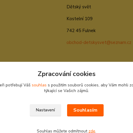
Dětský svět
Kostelní 109
742 45 Fulnek
obchod-detskysvet@seznam.cz
Zpracování cookies
eři potřebují Váš
souhlas
s použitím souborů cookies, aby Vám mohli z
týkající se Vašich zájmů.
Souhlasím
Nastavení
Souhlas můžete odmítnout
zde
.