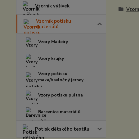
Vzorník výšivek
Vzorn
Vzorník potisku
materiálů
Vzory Madeiry
Vzory krajky
Vzory potisku
maka/bavlněný jersey
Vzory potisku plátna
Barevnice materiálů
Potisk dětského textilu