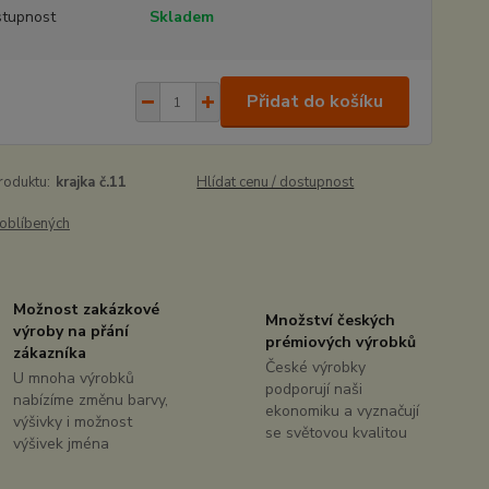
tupnost
Skladem
Přidat do košíku
roduktu:
krajka č.11
Hlídat cenu / dostupnost
oblíbených
Možnost zakázkové
Množství českých
výroby na přání
prémiových výrobků
zákazníka
České výrobky
U mnoha výrobků
podporují naši
nabízíme změnu barvy,
ekonomiku a vyznačují
výšivky i možnost
se světovou kvalitou
výšivek jména