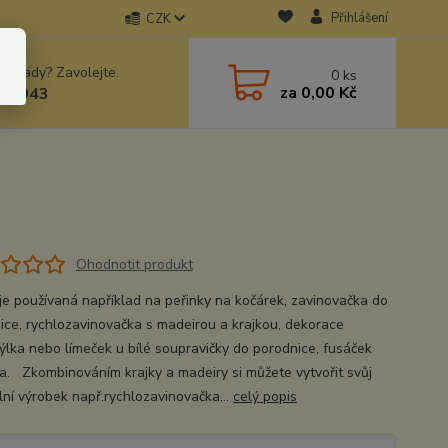
Přihlášení
CZK
 si rady? Zavolejte.
0
ks
za
0,00 Kč
78943
Ohodnotit produkt
 je používaná například na peřinky na kočárek, zavinovačka do
ice, rychlozavinovačka s madeirou a krajkou, dekorace
ýlka nebo límeček u bílé soupravičky do porodnice, fusáček
a. Zkombinováním krajky a madeiry si můžete vytvořit svůj
ální výrobek např.rychlozavinovačka...
celý popis