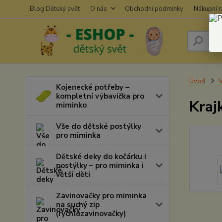
Blog Dětský svět
O nás
Obchodní podmínky
Nákupní 
Úvod
V
Kojenecké potřeby –
kompletní výbavička pro
Kraj
miminko
Vše do dětské postýlky
pro miminka
Dětské deky do kočárku i
postýlky – pro miminka i
větší děti
Zavinovačky pro miminka
na suchý zip
(rychlozavinovačky)