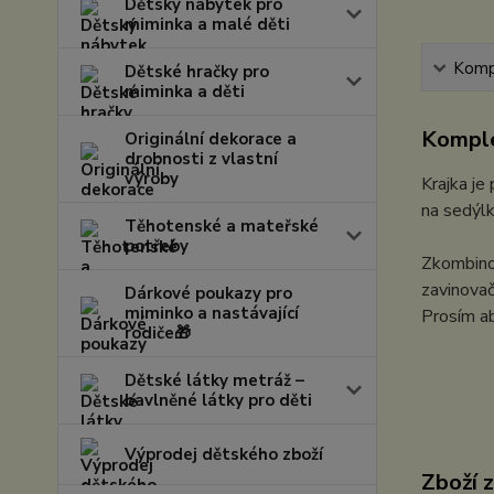
Dětský nábytek pro
miminka a malé děti
Kompl
Dětské hračky pro
miminka a děti
Komple
Originální dekorace a
drobnosti z vlastní
výroby
Krajka je
na sedýlk
Těhotenské a mateřské
potřeby
Zkombinov
zavinovač
Dárkové poukazy pro
miminko a nastávající
Prosím ab
rodiče🎁
Dětské látky metráž –
bavlněné látky pro děti
Výprodej dětského zboží
Zboží 