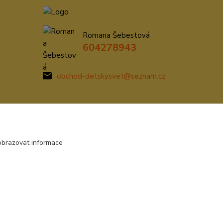
Romana Šebestová
604278943
obchod-detskysvet@seznam.cz
obrazovat informace
Vytvořeno na
Eshop-rychle.cz