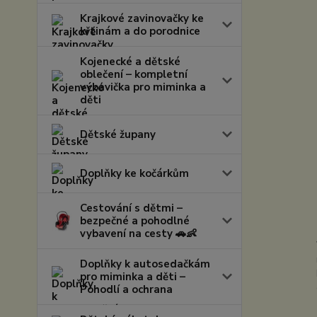
Krajkové zavinovačky ke
křtinám a do porodnice
Kojenecké a dětské
oblečení – kompletní
výbavička pro miminka a
děti
Dětské župany
Doplňky ke kočárkům
Cestování s dětmi –
bezpečné a pohodlné
vybavení na cesty 🚗👶
Doplňky k autosedačkám
pro miminka a děti –
Pohodlí a ochrana