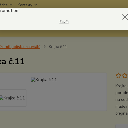
rádce
Kontakty
Nevíte
Zavřít
Hledat
6042
zorník potisku materiálů
Krajka č.11
ka č.11
Krajka
porodn
na sed
madeir
origin