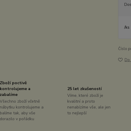
Dos
/
ks
Číslo p
Do 
Zboží poctivě
kontrolujeme a
25 let zkušeností
zabalíme
Víme, které zboží je
Všechno zboží včetně
kvalitní a proto
nábytku kontrolujeme a
nenabízíme vše, ale jen
balíme tak, aby vše
to nejlepší
dorazilo v pořádku