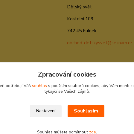
Dětský svět
Kostelní 109
742 45 Fulnek
obchod-detskysvet@seznam.cz
Zpracování cookies
eři potřebují Váš
souhlas
s použitím souborů cookies, aby Vám mohli z
týkající se Vašich zájmů.
Souhlasím
Nastavení
Souhlas můžete odmítnout
zde
.