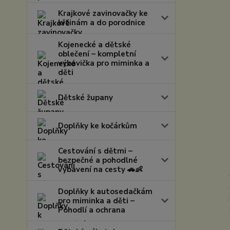
Krajkové zavinovačky ke
křtinám a do porodnice
Kojenecké a dětské
oblečení – kompletní
výbavička pro miminka a
děti
Dětské župany
Doplňky ke kočárkům
Cestování s dětmi –
bezpečné a pohodlné
vybavení na cesty 🚗👶
Doplňky k autosedačkám
pro miminka a děti –
Pohodlí a ochrana