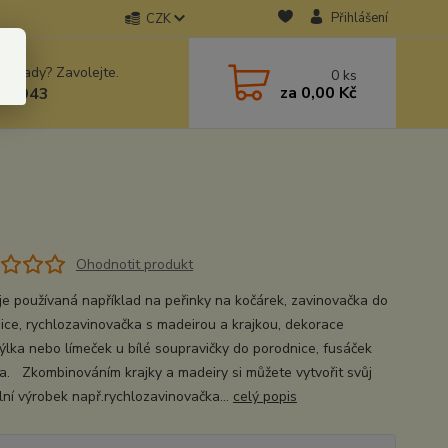
Přihlášení
CZK
 si rady? Zavolejte.
0
ks
za
0,00 Kč
78943
Ohodnotit produkt
 je používaná například na peřinky na kočárek, zavinovačka do
ice, rychlozavinovačka s madeirou a krajkou, dekorace
ýlka nebo límeček u bílé soupravičky do porodnice, fusáček
a. Zkombinováním krajky a madeiry si můžete vytvořit svůj
ální výrobek např.rychlozavinovačka...
celý popis