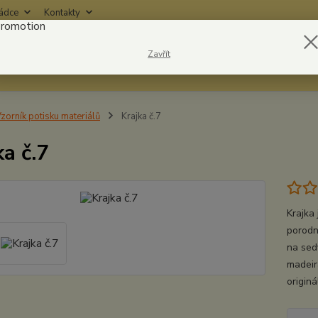
rádce
Kontakty
Nevíte
Zavřít
Hledat
6042
zorník potisku materiálů
Krajka č.7
ka č.7
Krajka
porodn
na sed
madeir
origin