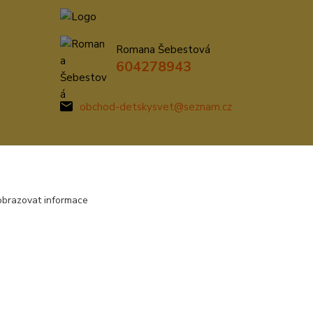
Romana Šebestová
604278943
obchod-detskysvet@seznam.cz
obrazovat informace
Vytvořeno na
Eshop-rychle.cz