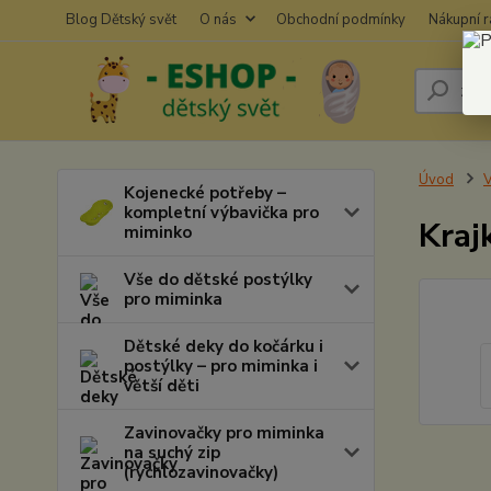
Blog Dětský svět
O nás
Obchodní podmínky
Nákupní 
Úvod
V
Kojenecké potřeby –
kompletní výbavička pro
Kraj
miminko
Vše do dětské postýlky
pro miminka
Dětské deky do kočárku i
postýlky – pro miminka i
větší děti
Zavinovačky pro miminka
na suchý zip
(rychlozavinovačky)