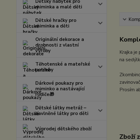
Dětský nábytek pro
miminka a malé děti
Kompl
Dětské hračky pro
miminka a děti
Komple
Originální dekorace a
drobnosti z vlastní
výroby
Krajka je
na sedýlk
Těhotenské a mateřské
potřeby
Zkombinov
zavinovač
Dárkové poukazy pro
miminko a nastávající
Prosím ab
rodiče🎁
Dětské látky metráž –
bavlněné látky pro děti
Výprodej dětského zboží
Zboží 