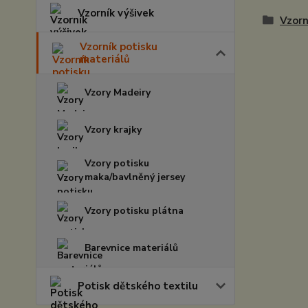
Vzorník výšivek
Vzorn
Vzorník potisku
materiálů
Vzory Madeiry
Vzory krajky
Vzory potisku
maka/bavlněný jersey
Vzory potisku plátna
Barevnice materiálů
Potisk dětského textilu