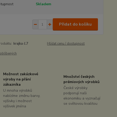
tupnost
Skladem
Přidat do košíku
roduktu:
krajka č.7
Hlídat cenu / dostupnost
oblíbených
Možnost zakázkové
Množství českých
výroby na přání
prémiových výrobků
zákazníka
České výrobky
U mnoha výrobků
podporují naši
nabízíme změnu barvy,
ekonomiku a vyznačují
výšivky i možnost
se světovou kvalitou
výšivek jména