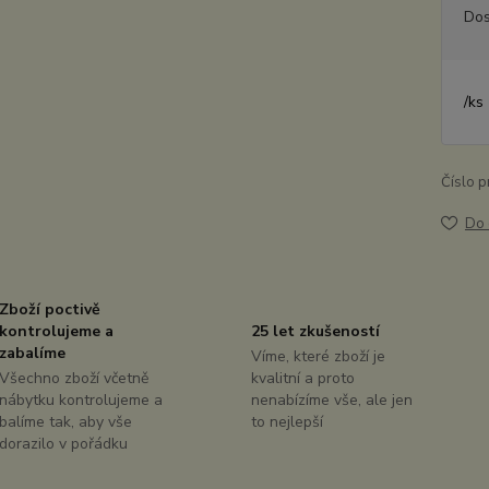
Dos
/
ks
Číslo p
Do 
Zboží poctivě
kontrolujeme a
25 let zkušeností
zabalíme
Víme, které zboží je
Všechno zboží včetně
kvalitní a proto
nábytku kontrolujeme a
nenabízíme vše, ale jen
balíme tak, aby vše
to nejlepší
dorazilo v pořádku