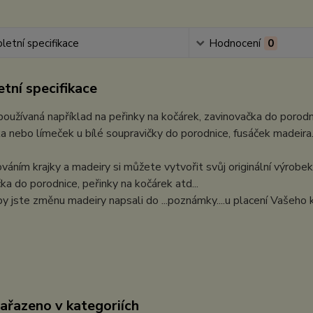
etní specifikace
Hodnocení
0
tní specifikace
 používaná například na peřinky na kočárek, zavinovačka do porod
a nebo límeček u bílé soupravičky do porodnice, fusáček madeira
áním krajky a madeiry si můžete vytvořit svůj originální výrobek
ka do porodnice, peřinky na kočárek atd...
y jste změnu madeiry napsali do ...poznámky....u placení Vašeho 
zařazeno v kategoriích