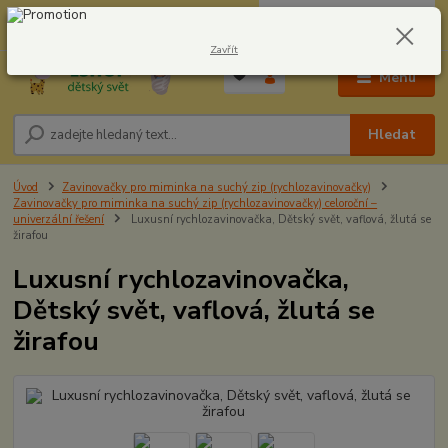
0
ks
CZK
604278943
za
0,00 Kč
Zavřít
Menu
Hledat
Úvod
Zavinovačky pro miminka na suchý zip (rychlozavinovačky)
Zavinovačky pro miminka na suchý zip (rychlozavinovačky) celoroční –
univerzální řešení
Luxusní rychlozavinovačka, Dětský svět, vaflová, žlutá se
žirafou
Luxusní rychlozavinovačka,
Dětský svět, vaflová, žlutá se
žirafou