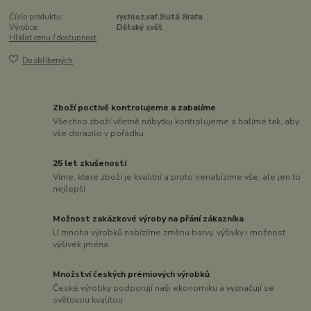
Číslo produktu:
rychloz.vaf.žlutá žirafa
Výrobce:
Dětský svět
Hlídat cenu / dostupnost
Do oblíbených
Zboží poctivě kontrolujeme a zabalíme
Všechno zboží včetně nábytku kontrolujeme a balíme tak, aby
vše dorazilo v pořádku
25 let zkušeností
Víme, které zboží je kvalitní a proto nenabízíme vše, ale jen to
nejlepší
Možnost zakázkové výroby na přání zákazníka
U mnoha výrobků nabízíme změnu barvy, výšivky i možnost
výšivek jména
Množství českých prémiových výrobků
České výrobky podporují naši ekonomiku a vyznačují se
světovou kvalitou