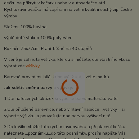
dečku na přikrytí v kočárku nebo v autosedačce atd.
Rychlozavinovačka má zapínaní na velmi kvalitní suchý zip, české
výroby.
Složení: 100% bavlna
výplň duté vlákno 100% polyester
Rozměr: 75x77cm Praní: běžné na 40 stupňů
V ceně je zahnuta výšivka, kterou si můžete, dle vlastního vkusu
vybrat zde:
výšivky
Barevné provedení: bílá, krémová, žlutá, světle modrá
Jak sdělit změnu barvy a výšivky:
1.Dle nafocených ukázek si vyberte barvu materiálu vafle.
2.Dle přiložené barevnice, nebo v hlavní nabídce ...výšivky.... si
vyberte výšivku, a pouvažujte nad barvou vyšívací nitě.
3.Do košíku vložte tuto rychlozavinovačku a při placení košíku
naleznete ...poznámku...do této poznámky, prosím napište Váš