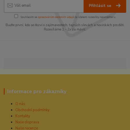
Přihlásit se
Souhlasím se
zpracováním osobních údajů
za účelem rozesílky newsletteru.
Buďte první, kdo se dozví o zajímavostech, tajných slevách a novinkách pro děti.
Rozesíláme 1 - 2x za měsíc.
Informace pro zákazníky
O nás
Obchodní podmínky
Kontakty
Naše doprava
Naše recenze