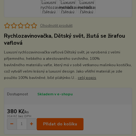
Ohodnotit produkt
Rychlozavinovačka, Dětský svět, žlutá se žirafou
vaflová
Luxusní rychlozavinovačka vaflová Dětský svět, je vyrobená z velmi
příjemného, hebkého a atestovaného svrchního, 100%
bavlněného materiálu vafle, který má v sobě vetkanou malinkou kostičku,
což vytváří velmi krásný a luxusní design. Jako vňitřní materiál je zde
použito 100% bavlněné, bílé plátýnko.U...
celý popis
Dostupnost
Skladem v e-shopu
380 Kč
/
ks
314 Kč
bez DPH
Přidat do košíku