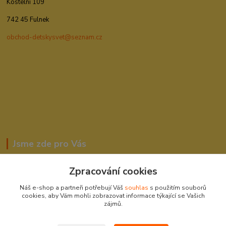
Kostelní 109
742 45 Fulnek
obchod-detskysvet@seznam.cz
Jsme zde pro Vás
Zpracování cookies
Romana Šebestová
Náš e-shop a partneři potřebují Váš
souhlas
s použitím souborů
604278943
cookies, aby Vám mohli zobrazovat informace týkající se Vašich
zájmů.
obchod-detskysvet@seznam.cz