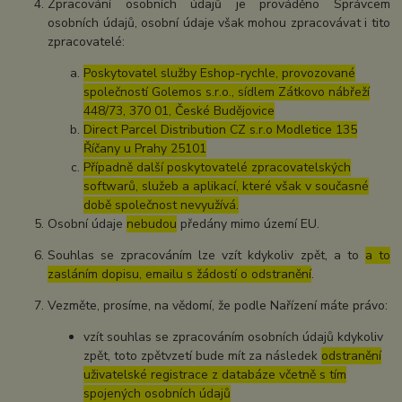
Zpracování osobních údajů je prováděno Správcem
osobních údajů, osobní údaje však mohou zpracovávat i tito
zpracovatelé:
Poskytovatel služby Eshop-rychle, provozované
společností Golemos s.r.o., sídlem Zátkovo nábřeží
448/73, 370 01, České Budějovice
Direct Parcel Distribution CZ s.r.o Modletice 135
Říčany u Prahy 25101
Případně další poskytovatelé zpracovatelských
softwarů, služeb a aplikací, které však v současné
době společnost nevyužívá.
Osobní údaje
nebudou
předány mimo území EU.
Souhlas se zpracováním lze vzít kdykoliv zpět, a to
a to
zasláním dopisu, emailu s žádostí o odstranění
.
Vezměte, prosíme, na vědomí, že podle Nařízení máte právo:
vzít souhlas se zpracováním osobních údajů kdykoliv
zpět, toto zpětvzetí bude mít za následek
odstranění
uživatelské registrace z databáze včetně s tím
spojených osobních údajů