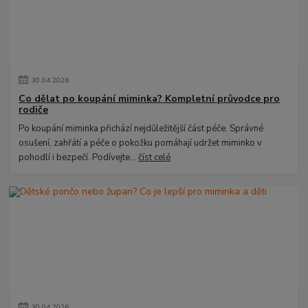
30
.
04
.
2026
Co dělat po koupání miminka? Kompletní průvodce pro
rodiče
Po koupání miminka přichází nejdůležitější část péče. Správné
osušení, zahřátí a péče o pokožku pomáhají udržet miminko v
pohodlí i bezpečí. Podívejte...
číst celé
30
.
04
.
2026