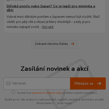
Dětské pončo nebo župan? Co je lepší pro miminka a
děti
Vybrat mezi dětským pončem a županem nemusí být složité. Stačí
vědět, pro jaký věk a situaci je který vhodnější – a kdy je pro
miminko nejlepší zvolit...
číst celé
Zobrazit všechny články
Zasílání novinek a akcí
Přihlásit se
Souhlasím se
zpracováním osobních údajů
za účelem rozesílky newsletteru.
Buďte první, kdo se dozví o zajímavostech, tajných slevách a novinkách pro děti.
Rozesíláme 1 - 2x za měsíc.