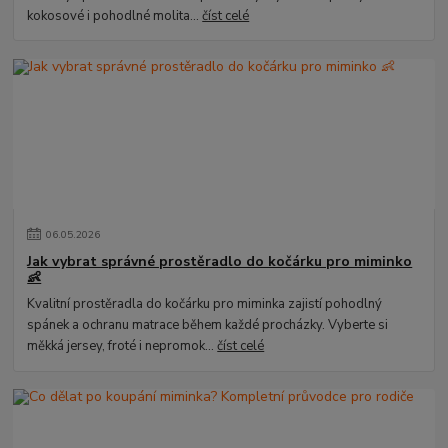
kokosové i pohodlné molita...
číst celé
06
.
05
.
2026
Jak vybrat správné prostěradlo do kočárku pro miminko
👶
Kvalitní prostěradla do kočárku pro miminka zajistí pohodlný
spánek a ochranu matrace během každé procházky. Vyberte si
měkká jersey, froté i nepromok...
číst celé