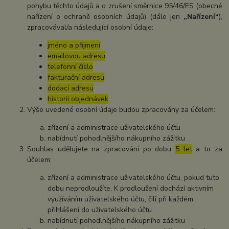
pohybu těchto údajů a o zrušení směrnice 95/46/ES (obecné
nařízení o ochraně osobních údajů) (dále jen
„Nařízení“
),
zpracovával/a následující osobní údaje:
jméno a příjmení
emailovou adresu
telefonní číslo
fakturační adresu
dodací adresu
historii objednávek
Výše uvedené osobní údaje budou zpracovány za účelem:
zřízení a administrace uživatelského účtu
nabídnutí pohodlnějšího nákupního zážitku
Souhlas udělujete na zpracování po dobu
5 let
a to za
účelem:
zřízení a administrace uživatelského účtu, pokud tuto
dobu neprodloužíte. K prodloužení dochází aktivním
využíváním uživatelského účtu, čili při každém
přihlášení do uživatelského účtu
nabídnutí pohodlnějšího nákupního zážitku