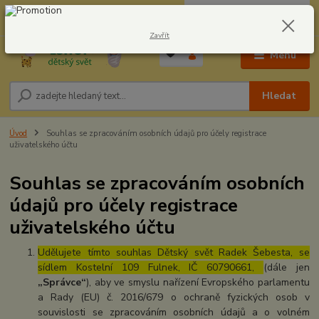
0
ks
CZK
604278943
za
0,00 Kč
Zavřít
Menu
Hledat
Úvod
Souhlas se zpracováním osobních údajů pro účely registrace
uživatelského účtu
Souhlas se zpracováním osobních
údajů pro účely registrace
uživatelského účtu
Udělujete tímto souhlas Dětský svět Radek Šebesta, se
sídlem Kostelní 109 Fulnek, IČ 60790661,
(dále jen
„Správce“
), aby ve smyslu nařízení Evropského parlamentu
a Rady (EU) č. 2016/679 o ochraně fyzických osob v
souvislosti se zpracováním osobních údajů a o volném