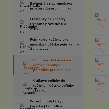
Bavlněná a nepromokavá
prostěradla pro miminka
Pláštěnky na kočárky |
Ochrana proti dešti a
větru
Peřinky do kočárku pro
miminka – dětské peřinky
a soupravy
Soupravy do kočárku –
dětské peřinky a
polštářky pro miminka
Krajkové peřinky do
kočárku – dětské peřinky
s krajkou
Korekční polštářky do
kočárku | Pohodlí a