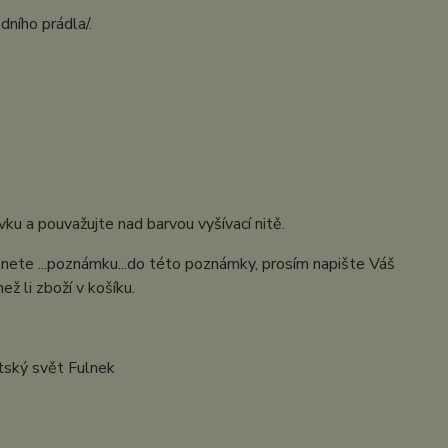
dního prádla/.
šivku a pouvažujte nad barvou vyšívací nitě.
eznete ...poznámku...do této poznámky, prosím napište Váš
ž li zboží v košíku.
tský svět Fulnek