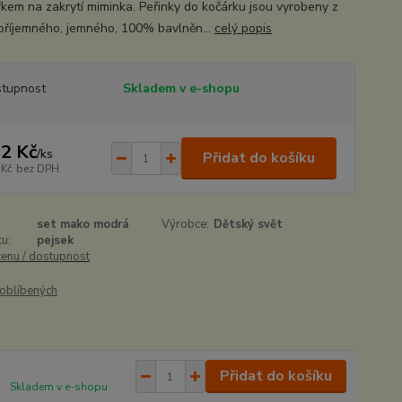
řkem na zakrytí miminka. Peřinky do kočárku jsou vyrobeny z
 příjemného, jemného, 100% bavlněn...
celý popis
tupnost
Skladem v e-shopu
2 Kč
/
ks
Přidat do košíku
 Kč
bez DPH
set mako modrá
Výrobce:
Dětský svět
u:
pejsek
cenu / dostupnost
oblíbených
Přidat do košíku
Skladem v e-shopu