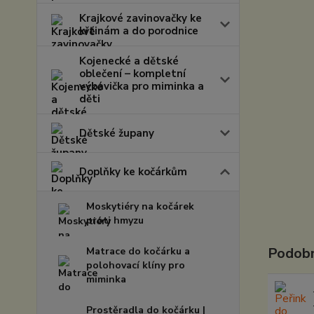
Krajkové zavinovačky ke
křtinám a do porodnice
Kojenecké a dětské
oblečení – kompletní
výbavička pro miminka a
děti
Dětské župany
Doplňky ke kočárkům
Moskytiéry na kočárek
proti hmyzu
Podobn
Matrace do kočárku a
polohovací klíny pro
miminka
Prostěradla do kočárku |