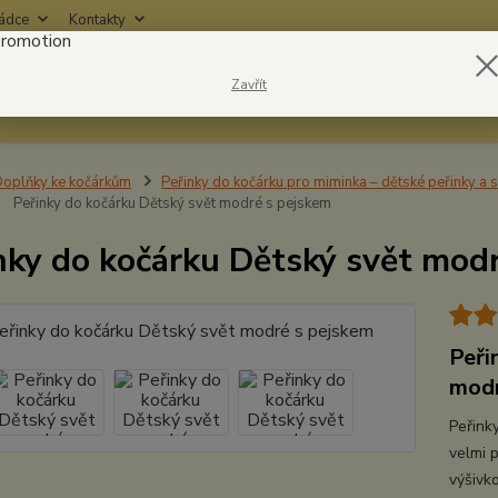
rádce
Kontakty
Nevíte
Zavřít
Hledat
6042
oplňky ke kočárkům
Peřinky do kočárku pro miminka – dětské peřinky a
Peřinky do kočárku Dětský svět modré s pejskem
nky do kočárku Dětský svět mod
Peři
modr
Peřink
velmi 
výšivk