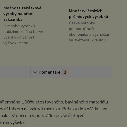
Možnost zakázkové
Množství českých
výroby na přání
prémiových výrobků
zákazníka
České výrobky
U mnoha výrobků
podporují naši
nabízíme změnu barvy,
ekonomiku a vyznačují
výšivky i možnost
se světovou kvalitou
výšivek jména
Komentáře
0
i příjemného 100% atestovaného, bavlněného materiálu
 polštářkem na zakrytí miminka. Peřinky do kočárku jsou
a. V dečce a v polštářku je všité hřejivé,
entní výšivka.