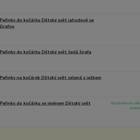
Peřinky do kočárku Dětský svět jahodové se
žirafou
Peřinky do kočárku Dětský svět šedá žirafa
Peřinky na kočárek Dětský svět zelené s ježkem
Peřinky do kočárku se jménem Dětský svět
Vyrobíme na zák
praco