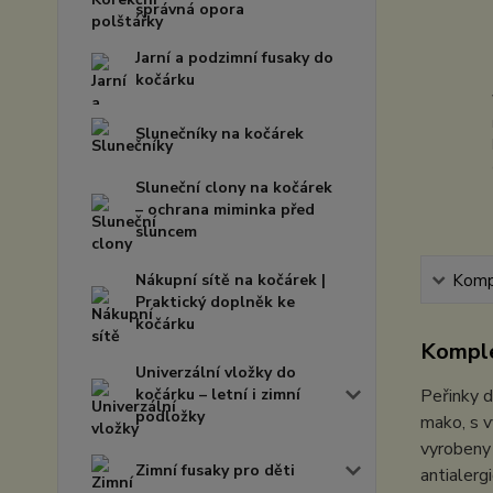
správná opora
Jarní a podzimní fusaky do
kočárku
Slunečníky na kočárek
Sluneční clony na kočárek
– ochrana miminka před
sluncem
Nákupní sítě na kočárek |
Kompl
Praktický doplněk ke
kočárku
Komple
Univerzální vložky do
kočárku – letní i zimní
Peřinky 
podložky
mako, s v
vyrobeny 
Zimní fusaky pro děti
antialerg