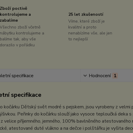
Zboží poctivě
kontrolujeme a
25 let zkušeností
zabalíme
Víme, které zboží je
Všechno zboží včetně
kvalitní a proto
nábytku kontrolujeme a
nenabízíme vše, ale jen
balíme tak, aby vše
to nejlepší
dorazilo v pořádku
etní specifikace
Hodnocení
1
tní specifikace
do kočárku Dětský svět modré s pejskem, jsou vyrobeny z velm
ýšivkou. Peřinky do kočárku slouží jako vysoce teploučká deka s
z velice příjemného, jemného, 100% bavlněného atestovaného mak
ické, atestované duté vlákno a na dečce i polštářku je vyšita dec