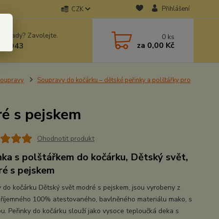
Přihlášení
CZK
 si rady? Zavolejte.
0
ks
za
0,00 Kč
78943
 soupravy
Soupravy do kočárku – dětské peřinky a polštářky pro
ré s pejskem
Ohodnotit produkt
nka s polštářkem do kočárku, Dětský svět,
é s pejskem
y do kočárku Dětský svět modré s pejskem, jsou vyrobeny z
příjemného 100% atestovaného, bavlněného materiálu mako, s
ou. Peřinky do kočárku slouží jako vysoce teploučká deka s