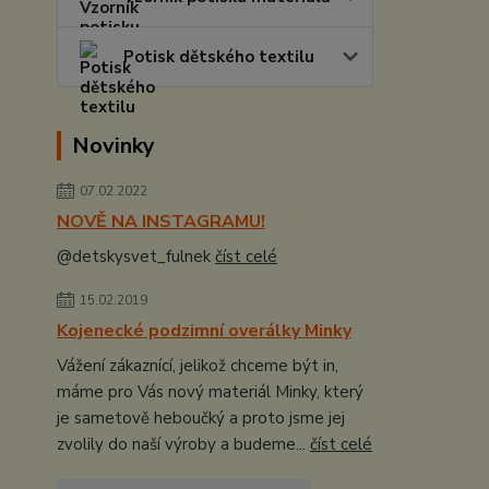
Potisk dětského textilu
Novinky
07.02.2022
NOVĚ NA INSTAGRAMU!
@detskysvet_fulnek
číst celé
15.02.2019
Kojenecké podzimní overálky Minky
Vážení zákaznící, jelikož chceme být in,
máme pro Vás nový materiál Minky, který
je sametově heboučký a proto jsme jej
zvolily do naší výroby a budeme...
číst celé