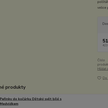
polštá
velice
Dos
51
423
Číslo
produkt
Hlídat 
Do 
é produkty
Peřinky do kočárku Dětský svět bílé s
Medvídkem