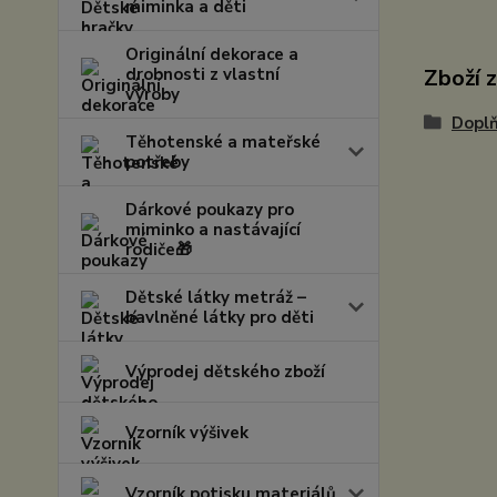
miminka a děti
Originální dekorace a
drobnosti z vlastní
Zboží 
výroby
Doplň
Těhotenské a mateřské
potřeby
Dárkové poukazy pro
miminko a nastávající
rodiče🎁
Dětské látky metráž –
bavlněné látky pro děti
Výprodej dětského zboží
Vzorník výšivek
Vzorník potisku materiálů