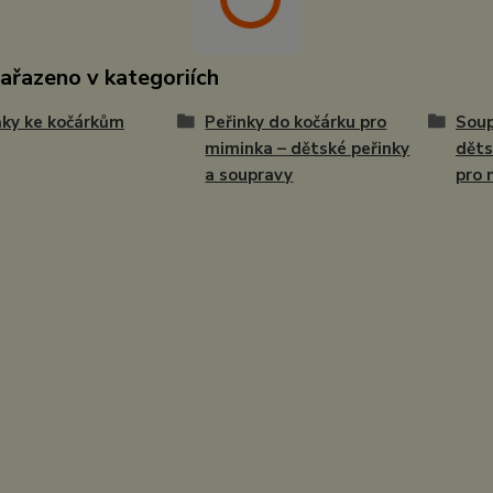
zařazeno v kategoriích
ky ke kočárkům
Peřinky do kočárku pro
Soup
miminka – dětské peřinky
děts
a soupravy
pro 