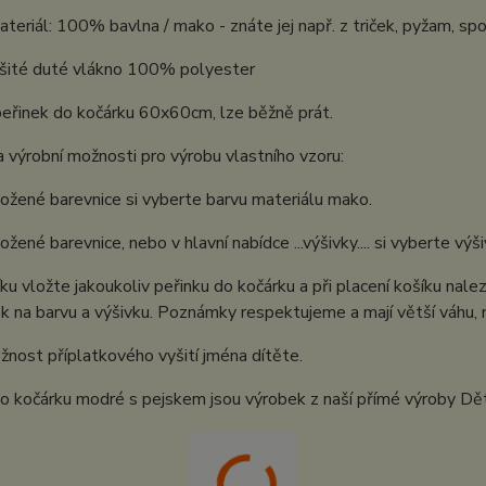
ateriál: 100% bavlna / mako - znáte jej např. z triček, pyžam, spo
ašité duté vlákno 100% polyester
eřinek do kočárku 60x60cm, lze běžně prát.
 výrobní možnosti pro výrobu vlastního vzoru:
ložené barevnice si vyberte barvu materiálu mako.
ložené barevnice, nebo v hlavní nabídce ...výšivky.... si vyberte vý
ku vložte jakoukoliv peřinku do kočárku a při placení košíku nal
 na barvu a výšivku. Poznámky respektujeme a mají větší váhu, ne
nost příplatkového vyšití jména dítěte.
o kočárku modré s pejskem jsou výrobek z naší přímé výroby Dě