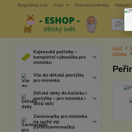
Blog Dětský svět
O nás
Obchodní podmínky
Nákupní 
Úvod
D
Kojenecké potřeby –
miminka
kompletní výbavička pro
miminko
Peři
Vše do dětské postýlky
pro miminka
Dětské deky do kočárku i
postýlky – pro miminka i
větší děti
Zavinovačky pro miminka
na suchý zip
(rychlozavinovačky)