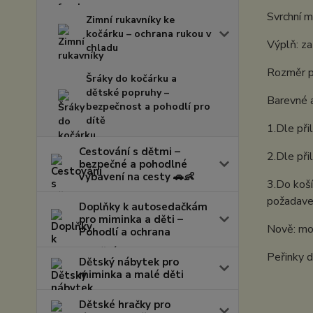
Svrchní m
Zimní rukavníky ke
kočárku – ochrana rukou v
Výplň: z
chladu
Rozměr p
Šráky do kočárku a
dětské popruhy –
Barevné a
bezpečnost a pohodlí pro
dítě
1.Dle při
Cestování s dětmi –
2.Dle při
bezpečné a pohodlné
vybavení na cesty 🚗👶
3.Do koší
požadavek
Doplňky k autosedačkám
pro miminka a děti –
Nově: mož
Pohodlí a ochrana
Peřinky d
Dětský nábytek pro
miminka a malé děti
Dětské hračky pro