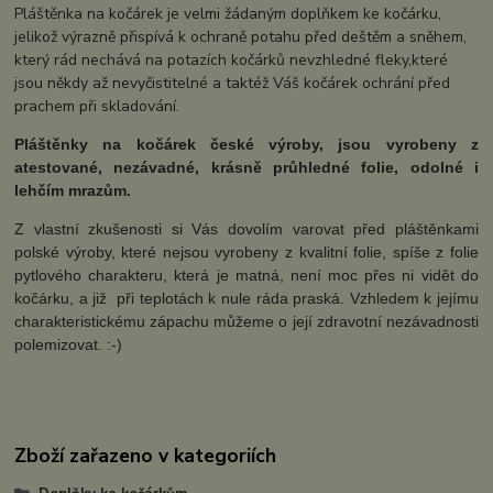
Pláštěnka na kočárek je velmi žádaným doplňkem ke kočárku,
jelikož výrazně přispívá k ochraně potahu před deštěm a sněhem,
který rád nechává na potazích kočárků nevzhledné fleky,které
jsou někdy až nevyčistitelné a taktéž Váš kočárek ochrání před
prachem při skladování.
Pláštěnky na kočárek české výroby, jsou vyrobeny z
atestované, nezávadné, krásně průhledné folie, odolné i
lehčím mrazům.
Z vlastní zkušenosti si Vás dovolím varovat před pláštěnkami
polské výroby, které nejsou vyrobeny z kvalitní folie, spíše z folie
pytlového charakteru, která je matná, není moc přes ni vidět do
kočárku, a již při teplotách k nule ráda praská. Vzhledem k jejímu
charakteristickému zápachu můžeme o její zdravotní nezávadnosti
polemizovat. :-)
Zboží zařazeno v kategoriích