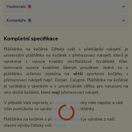
Hodnocení
0
Komentáře
0
Kompletní specifikace
Pláštěnka na kočárek Dětský svět s překlápěcí rukojetí, je
universální pláštěnka na kočárek s přehazovací rukojeťí, která je
vyrobená z vysoce kvalitní, bezftalátové tzv.dětské fólie,
lemovaná vysoce kvalitním šikmým proužkem. Jedná se o
pláštěnku určenou zejména na
větší
sportovní kočárky s
přehazovací rukojeťí např. Dorjan, Calypso. Pláštěnka na kočárek
je vyráběna s okenkém a v univerzálním střihu, pro nasazení na
více druhů kočárků, které
mají
přehazovací rukojeť.
V případě Vaší nejistoty, ve výběru plástěnky nám napište a rádi
Vám pomůžeme se správným výběrem pláštěnky.
Pláštěnka na kočárek s překlápěcí rukojetí je výrobek z naší
vlastní výroby Dětský svět Fulnek