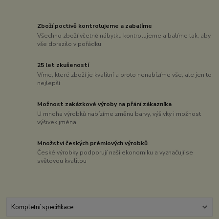
Zboží poctivě kontrolujeme a zabalíme
Všechno zboží včetně nábytku kontrolujeme a balíme tak, aby
vše dorazilo v pořádku
25 let zkušeností
Víme, které zboží je kvalitní a proto nenabízíme vše, ale jen to
nejlepší
Možnost zakázkové výroby na přání zákazníka
U mnoha výrobků nabízíme změnu barvy, výšivky i možnost
výšivek jména
Množství českých prémiových výrobků
České výrobky podporují naši ekonomiku a vyznačují se
světovou kvalitou
Kompletní specifikace