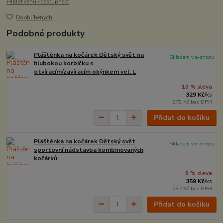
Hlídat cenu / dostupnost
Do oblíbených
Podobné produkty
Pláštěnka na kočárek Dětský svět na
Skladem v e-shopu
hlubokou korbičku s
otvíracím/zavíracím okýnkem vel. L
10 % sleva
329 Kč
/
ks
272 Kč
bez DPH
Přidat do košíku
Pláštěnka na kočárek Dětský svět
Skladem v e-shopu
sportovní nádstavba kombinovaných
kočárků
8 % sleva
359 Kč
/
ks
297 Kč
bez DPH
Přidat do košíku