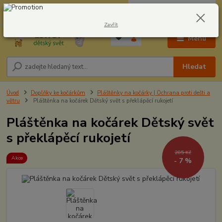
0
ks
CZK
604278943
za
0,00 Kč
Zavřít
Menu
Hledat
Úvod
Doplňky ke kočárkům
Pláštěnky na kočárky | Ochrana proti dešti a
větru
Pláštěnka na kočárek Dětský svět s překlápěcí rukojetí
Pláštěnka na kočárek Dětský svět
s překlápěcí rukojetí
285 Kč
Akce
- 7 %