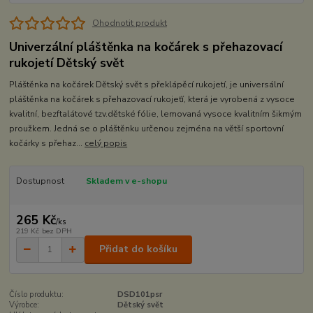
Ohodnotit produkt
Univerzální pláštěnka na kočárek s přehazovací
rukojetí Dětský svět
Pláštěnka na kočárek Dětský svět s překlápěcí rukojetí, je universální
pláštěnka na kočárek s přehazovací rukojeťí, která je vyrobená z vysoce
kvalitní, bezftalátové tzv.dětské fólie, lemovaná vysoce kvalitním šikmým
proužkem. Jedná se o pláštěnku určenou zejména na větší sportovní
kočárky s přehaz...
celý popis
Dostupnost
Skladem v e-shopu
265 Kč
/
ks
219 Kč
bez DPH
Přidat do košíku
Číslo produktu:
DSD101psr
Výrobce:
Dětský svět