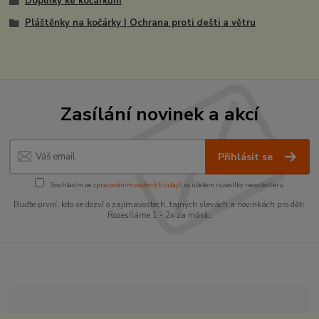
Doplňky ke kočárkům
Pláštěnky na kočárky | Ochrana proti dešti a větru
Zasílání novinek a akcí
Přihlásit se
Souhlasím se
zpracováním osobních údajů
za účelem rozesílky newsletteru.
Buďte první, kdo se dozví o zajímavostech, tajných slevách a novinkách pro děti.
Rozesíláme 1 - 2x za měsíc.