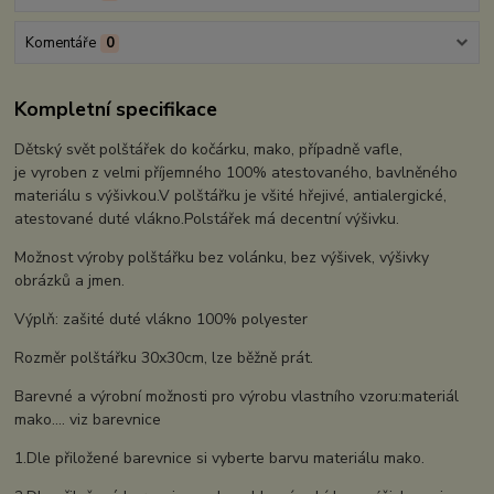
Komentáře
0
Kompletní specifikace
Dětský svět polštářek do kočárku, mako, případně vafle,
je vyroben z velmi příjemného 100% atestovaného, bavlněného
materiálu s výšivkou.V polštářku je všité hřejivé, antialergické,
atestované duté vlákno.Polstářek má decentní výšivku.
Možnost výroby polštářku bez volánku, bez výšivek, výšivky
obrázků a jmen.
Výplň: zašité duté vlákno 100% polyester
Rozměr polštářku 30x30cm, lze běžně prát.
Barevné a výrobní možnosti pro výrobu vlastního vzoru:materiál
mako.... viz barevnice
1.Dle přiložené barevnice si vyberte barvu materiálu mako.