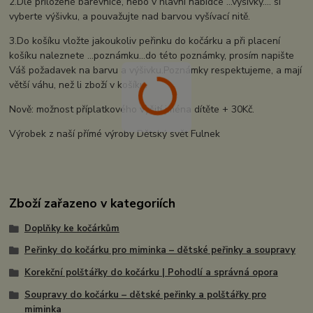
2.Dle přiložené barevnice, nebo v hlavní nabídce ...výšivky.... si
vyberte výšivku, a pouvažujte nad barvou vyšívací nitě.
3.Do košíku vložte jakoukoliv peřinku do kočárku a při placení
košíku naleznete ...poznámku...do této poznámky, prosím napište
Váš požadavek na barvu a výšivku.Poznámky respektujeme, a mají
větší váhu, než li zboží v košíku.
Nově: možnost příplatkového vyšití jména dítěte + 30Kč.
Výrobek z naší přímé výroby Dětský svět Fulnek
Zboží zařazeno v kategoriích
Doplňky ke kočárkům
Peřinky do kočárku pro miminka – dětské peřinky a soupravy
Korekční polštářky do kočárku | Pohodlí a správná opora
Soupravy do kočárku – dětské peřinky a polštářky pro
miminka