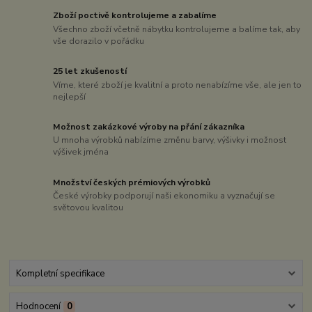
Zboží poctivě kontrolujeme a zabalíme
Všechno zboží včetně nábytku kontrolujeme a balíme tak, aby
vše dorazilo v pořádku
25 let zkušeností
Víme, které zboží je kvalitní a proto nenabízíme vše, ale jen to
nejlepší
Možnost zakázkové výroby na přání zákazníka
U mnoha výrobků nabízíme změnu barvy, výšivky i možnost
výšivek jména
Množství českých prémiových výrobků
České výrobky podporují naši ekonomiku a vyznačují se
světovou kvalitou
Kompletní specifikace
Hodnocení
0