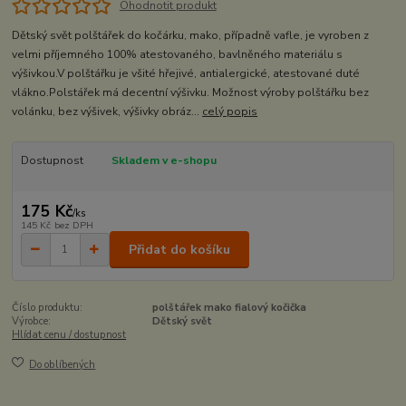
Ohodnotit produkt
Dětský svět polštářek do kočárku, mako, případně vafle, je vyroben z
velmi příjemného 100% atestovaného, bavlněného materiálu s
výšivkou.V polštářku je všité hřejivé, antialergické, atestované duté
vlákno.Polstářek má decentní výšivku. Možnost výroby polštářku bez
volánku, bez výšivek, výšivky obráz...
celý popis
Dostupnost
Skladem v e-shopu
175 Kč
/
ks
145 Kč
bez DPH
Přidat do košíku
Číslo produktu:
polštářek mako fialový kočička
Výrobce:
Dětský svět
Hlídat cenu / dostupnost
Do oblíbených