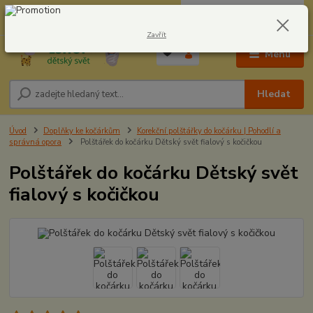
0
ks
CZK
604278943
za
0,00 Kč
Zavřít
Menu
Hledat
Úvod
Doplňky ke kočárkům
Korekční polštářky do kočárku | Pohodlí a
správná opora
Polštářek do kočárku Dětský svět fialový s kočičkou
Polštářek do kočárku Dětský svět
fialový s kočičkou