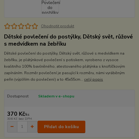
Ohodnotit produkt
Dětské povlečení do postýlky, Dětský svět, růžové
s medvídkem na žebříku
Dětské povlečení do postýlky, Dětský svět, růžové s medvídkem na
žebříku, je plátýnkové povlečení s potiskem, vyrobeno z vysoce
kvalitního 100% bavlněného, atestovaného plátýnka s knoflíčkovým
zapínáním. Rozměr povlečení je pasující k rozměru, námi vyráběným
peřin (výplňím do povlečení) a to 45x55cm...
celý popis
Dostupnost
Skladem v e-shopu
370 Kč
/
ks
306 Kč
bez DPH
Přidat do košíku