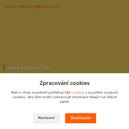
obchod-detskysvet@seznam.cz
Jsme zde pro Vás
Zpracování cookies
Romana Šebestová
Náš e-shop a partneři potřebují Váš
souhlas
s použitím souborů
604278943
cookies, aby Vám mohli zobrazovat informace týkající se Vašich
zájmů.
obchod-detskysvet@seznam.cz
Souhlasím
Nastavení