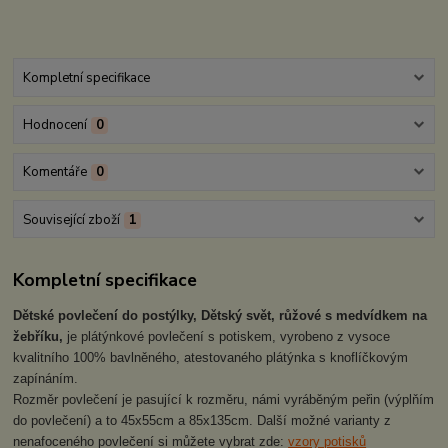
Kompletní specifikace
Hodnocení
0
Komentáře
0
Související zboží
1
Kompletní specifikace
Dětské povlečení do postýlky, Dětský svět, růžové s medvídkem na
žebříku,
je plátýnkové povlečení s potiskem, vyrobeno z vysoce
kvalitního 100% bavlněného, atestovaného plátýnka s knoflíčkovým
zapínáním.
Rozměr povlečení je pasující k rozměru, námi vyráběným peřin (výplňím
do povlečení) a to 45x55cm a 85x135cm. Další možné varianty z
nenafoceného povlečení si můžete vybrat zde:
vzory potisků