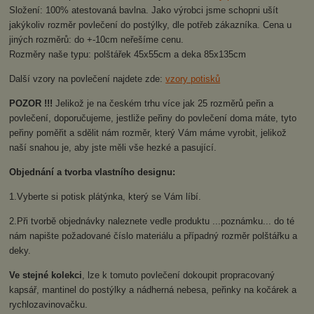
Složení: 100% atestovaná bavlna.
Jako výrobci jsme schopni ušít
jakýkoliv rozměr povlečení do postýlky, dle potřeb zákazníka.
Cena u
jiných rozměrů: do +-10cm neřešíme cenu.
Rozměry naše typu: polštářek 45x55cm a deka 85x135cm
Další vzory na povlečení najdete zde:
vzory potisků
POZOR !!!
Jelikož je na českém trhu více jak 25 rozměrů peřin a
povlečení, doporučujeme, jestliže peřiny do povlečení doma máte, tyto
peřiny poměřit a sdělit nám rozměr, který Vám máme vyrobit, jelikož
naší snahou je, aby jste měli vše hezké a pasující.
Objednání a tvorba vlastního designu:
1.Vyberte si potisk plátýnka, který se Vám líbí.
2.Při tvorbě objednávky naleznete vedle produktu ...poznámku... do té
nám napište požadované číslo materiálu a případný rozměr polštářku a
deky.
Ve stejné kolekci
, lze k tomuto povlečení dokoupit propracovaný
kapsář, mantinel do postýlky a nádherná nebesa, peřinky na kočárek a
rychlozavinovačku.