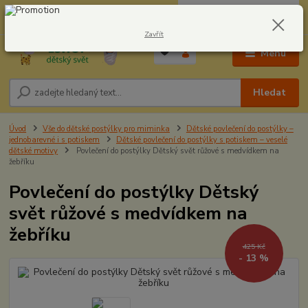
0
ks
CZK
604278943
za
0,00 Kč
Zavřít
Menu
Hledat
Úvod
Vše do dětské postýlky pro miminka
Dětské povlečení do postýlky –
jednobarevné i s potiskem
Dětské povlečení do postýlky s potiskem – veselé
dětské motivy
Povlečení do postýlky Dětský svět růžové s medvídkem na
žebříku
Povlečení do postýlky Dětský
svět růžové s medvídkem na
žebříku
425 Kč
- 13 %