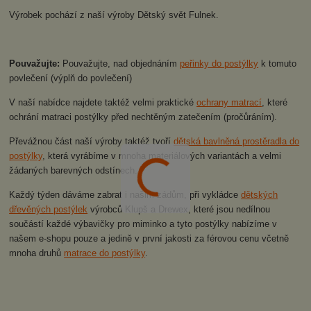
Výrobek pochází z naší výroby Dětský svět Fulnek.
Pouvažujte:
Pouvažujte, nad objednáním
peřinky do postýlky
k tomuto
povlečení (výplň do povlečení)
V naší nabídce najdete taktéž velmi praktické
ochrany matrací
, které
ochrání matraci postýlky před nechtěným zatečením (pročůráním).
Převážnou část naší výroby taktéž tvoří
dětská bavlněná prostěradla do
postýlky
, která vyrábíme v mnoha materiálových variantách a velmi
žádaných barevných odstínech.
Každý týden dáváme zabrat i našim zádům, při vykládce
dětských
dřevěných postýlek
výrobců Klupš a Drewex, které jsou nedílnou
součástí každé výbavičky pro miminko a tyto postýlky nabízíme v
našem e-shopu pouze a jedině v první jakosti za férovou cenu včetně
mnoha druhů
matrace do postýlky
.