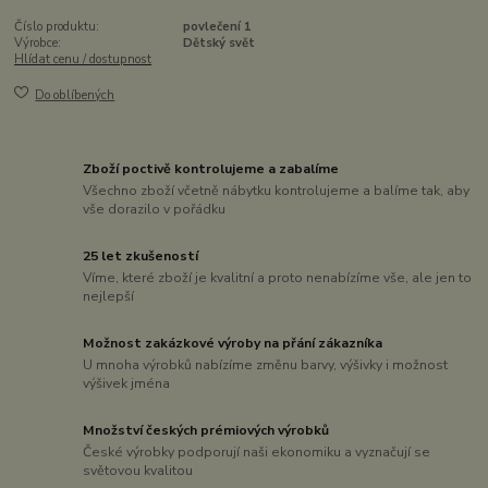
Číslo produktu:
povlečení 1
Výrobce:
Dětský svět
Hlídat cenu / dostupnost
Do oblíbených
Zboží poctivě kontrolujeme a zabalíme
Všechno zboží včetně nábytku kontrolujeme a balíme tak, aby
vše dorazilo v pořádku
25 let zkušeností
Víme, které zboží je kvalitní a proto nenabízíme vše, ale jen to
nejlepší
Možnost zakázkové výroby na přání zákazníka
U mnoha výrobků nabízíme změnu barvy, výšivky i možnost
výšivek jména
Množství českých prémiových výrobků
České výrobky podporují naši ekonomiku a vyznačují se
světovou kvalitou