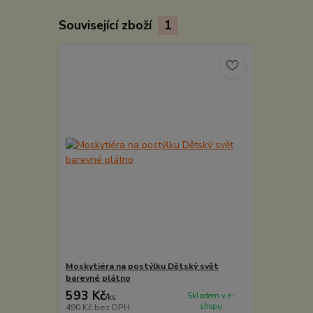
Související zboží
1
Moskytiéra na postýlku Dětský svět
barevné plátno
593 Kč
Skladem v e-
/
ks
shopu
490 Kč
bez DPH