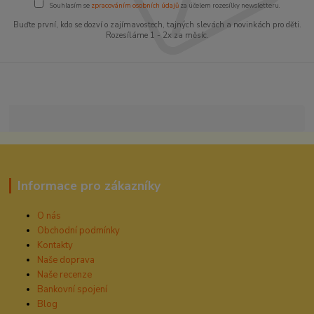
Souhlasím se
zpracováním osobních údajů
za účelem rozesílky newsletteru.
Buďte první, kdo se dozví o zajímavostech, tajných slevách a novinkách pro děti.
Rozesíláme 1 - 2x za měsíc.
Informace pro zákazníky
O nás
Obchodní podmínky
Kontakty
Naše doprava
Naše recenze
Bankovní spojení
Blog