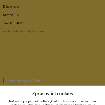
Dětský svět
Kostelní 109
742 45 Fulnek
obchod-detskysvet@seznam.cz
Jsme zde pro Vás
Zpracování cookies
Romana Šebestová
Náš e-shop a partneři potřebují Váš
souhlas
s použitím souborů
604278943