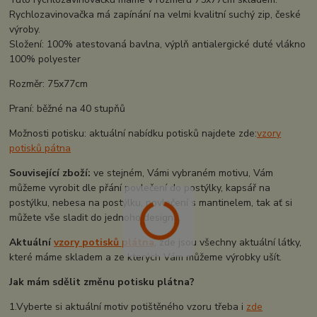
Rychlozavinovačka má zapínání na velmi kvalitní suchý zip, české
výroby.
Složení: 100% atestovaná bavlna, výplň antialergické duté vlákno
100% polyester
Rozměr: 75x77cm
Praní: běžné na 40 stupňů
Možnosti potisku: aktuální nabídku potisků najdete zde:
vzory
potisků pátna
Související zboží:
ve stejném, Vámi vybraném motivu, Vám
můžeme vyrobit dle přání povlečení do postýlky, kapsář na
postýlku, nebesa na postýlku, povlečení s mantinelem, tak ať si
můžete vše sladit do jednoho designu.
Aktuální
vzory potisků plátna
, zde jsou všechny aktuální látky,
které máme skladem a ze kterých Vám můžeme výrobky ušít.
Jak mám sdělit změnu potisku plátna?
1.Vyberte si aktuální motiv potištěného vzoru třeba i
zde