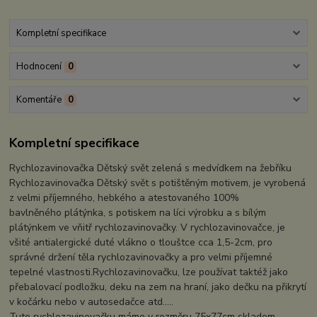
Kompletní specifikace
Hodnocení
0
Komentáře
0
Kompletní specifikace
Rychlozavinovačka Dětský svět zelená s medvídkem na žebříku
Rychlozavinovačka Dětský svět s potištěným motivem, je vyrobená
z velmi příjemného, hebkého a atestovaného 100%
bavlněného plátýnka, s potiskem na líci výrobku a s bílým
plátýnkem ve vňitř rychlozavinovačky. V rychlozavinovačce, je
všité antialergické duté vlákno o tlouštce cca 1,5-2cm, pro
správné držení těla rychlozavinovačky a pro velmi příjemné
tepelné vlastnosti.Rychlozavinovačku, lze používat taktéž jako
přebalovací podložku, deku na zem na hraní, jako dečku na přikrytí
v kočárku nebo v autosedačce atd.....
Tuto rychlozavinovačku máme v rozměru 75x77cm skladem.