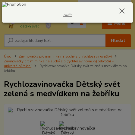
0
ks
CZK
604278943
za
0,00 Kč
Zavřít
Menu
Hledat
Úvod
Zavinovačky pro miminka na suchý zip (rychlozavinovačky)
Zavinovačky pro miminka na suchý zip (rychlozavinovačky) celoroční –
univerzální řešení
Rychlozavinovačka Dětský svět zelená s medvídkem na
žebříku
Rychlozavinovačka Dětský svět
zelená s medvídkem na žebříku