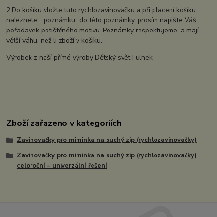
2.Do košíku vložte tuto rychlozavinovačku a při placení košíku
naleznete ...poznámku...do této poznámky, prosím napište Váš
požadavek potištěného motivu..Poznámky respektujeme, a mají
větší váhu, než li zboží v košíku.
Výrobek z naší přímé výroby Dětský svět Fulnek
Zboží zařazeno v kategoriích
Zavinovačky pro miminka na suchý zip (rychlozavinovačky)
Zavinovačky pro miminka na suchý zip (rychlozavinovačky)
celoroční – univerzální řešení