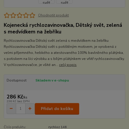
Ohodnotit produkt
Kojenecká rychlozavinovačka, Dětský svět, zelená
s medvídkem na žebříku
Rychlozavinovačka Dětský svět zelená s medvídkem na žebříku
Rychlozavinovačka Dětský svět s potištěným motivem, je vyrobená z
velmi příjemného, hebkého a atestovaného 100% bavlněného plátýnka,
s potiskem na líci výrobku a s bílým plátýnkem ve vňitř rychlozavinovačky.
V rychlozavinovačce, je všité an...
celý popis
Dostupnost
Skladem v e-shopu
286 Kč
/
ks
236 Kč
bez DPH
Přidat do košíku
Číslo produktu:
rychloz 146