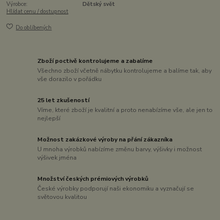
Výrobce:
Dětský svět
Hlídat cenu / dostupnost
Do oblíbených
Zboží poctivě kontrolujeme a zabalíme
Všechno zboží včetně nábytku kontrolujeme a balíme tak, aby
vše dorazilo v pořádku
25 let zkušeností
Víme, které zboží je kvalitní a proto nenabízíme vše, ale jen to
nejlepší
Možnost zakázkové výroby na přání zákazníka
U mnoha výrobků nabízíme změnu barvy, výšivky i možnost
výšivek jména
Množství českých prémiových výrobků
České výrobky podporují naši ekonomiku a vyznačují se
světovou kvalitou