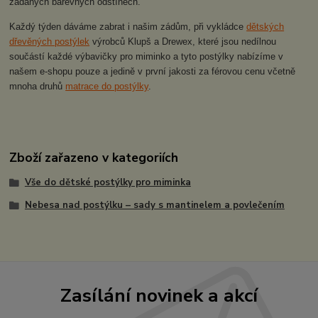
žádaných barevných odstínech.
Každý týden dáváme zabrat i našim zádům, při vykládce
dětských
dřevěných postýlek
výrobců Klupš a Drewex, které jsou nedílnou
součástí každé výbavičky pro miminko a tyto postýlky nabízíme v
našem e-shopu pouze a jedině v první jakosti za férovou cenu včetně
mnoha druhů
matrace do postýlky
.
Zboží zařazeno v kategoriích
Vše do dětské postýlky pro miminka
Nebesa nad postýlku – sady s mantinelem a povlečením
Zasílání novinek a akcí