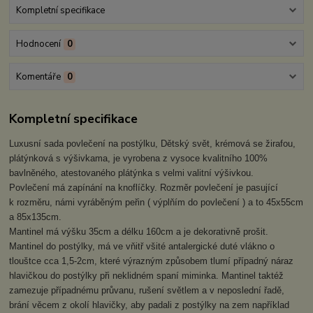
Kompletní specifikace
Hodnocení
0
Komentáře
0
Kompletní specifikace
Luxusní sada povlečení na postýlku, Dětský svět, krémová se žirafou,
plátýnková s výšivkama, je vyrobena z vysoce kvalitního 100%
bavlněného, atestovaného plátýnka s velmi valitní výšivkou.
Povlečení má zapínání na knoflíčky. Rozměr povlečení je pasující
k rozměru, námi vyráběným peřin ( výplňím do povlečení ) a to 45x55cm
a 85x135cm.
Mantinel má výšku 35cm a délku 160cm a je dekorativně prošit.
Mantinel do postýlky, má ve vňitř všité antalergické duté vlákno o
tlouštce cca 1,5-2cm, které výrazným způsobem tlumí případný náraz
hlavičkou do postýlky při neklidném spaní miminka. Mantinel taktéž
zamezuje případnému průvanu, rušení světlem a v neposlední řadě,
brání věcem z okolí hlavičky, aby padali z postýlky na zem například