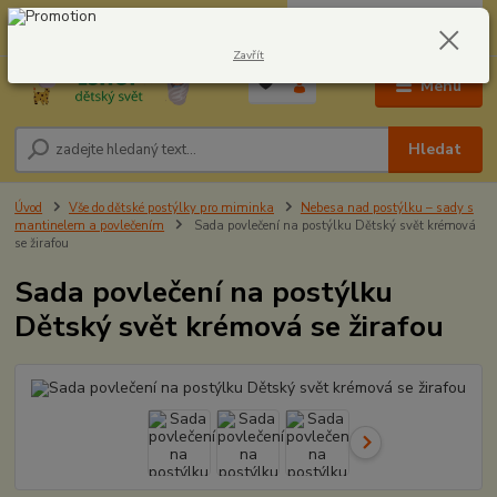
0
ks
CZK
604278943
za
0,00 Kč
Zavřít
Menu
Hledat
Úvod
Vše do dětské postýlky pro miminka
Nebesa nad postýlku – sady s
mantinelem a povlečením
Sada povlečení na postýlku Dětský svět krémová
se žirafou
Sada povlečení na postýlku
Dětský svět krémová se žirafou