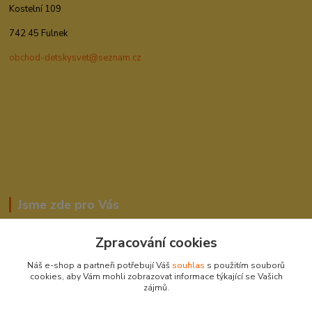
Kostelní 109
742 45 Fulnek
obchod-detskysvet@seznam.cz
Jsme zde pro Vás
Zpracování cookies
Romana Šebestová
Náš e-shop a partneři potřebují Váš
souhlas
s použitím souborů
604278943
cookies, aby Vám mohli zobrazovat informace týkající se Vašich
zájmů.
obchod-detskysvet@seznam.cz