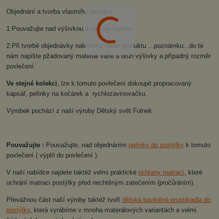
Objednání a tvorba vlastního designu:
1:Pouvažujte nad výšivkou a nad její barvou
2.Při tvorbě objednávky naleznete vedle produktu ...poznámku...do té
nám napište pžadovaný materiál vafle a druh výšivky a případný rozměr
povlečení.
Ve stejné kolekci
, lze k tomuto povlečení dokoupit propracovaný
kapsář, peřinky na kočárek a rychlozavinovačku.
Výrobek pochází z naší výroby Dětský svět Fulnek
Pouvažujte :
Pouvažujte, nad objednáním
peřinky do postýlky
k tomuto
povlečení ( výplň do povlečení ).
V naší nabídce najdete taktéž velmi praktické
ochrany matrací
, které
ochrání matraci postýlky před nechtěným zatečením (pročůráním).
Převážnou část naší výroby taktéž tvoří
dětská bavlněná prostěradla do
postýlky
, která vyrábíme v mnoha materálových variantách a velmi