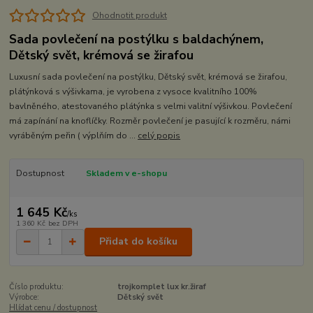
Ohodnotit produkt
Sada povlečení na postýlku s baldachýnem,
Dětský svět, krémová se žirafou
Luxusní sada povlečení na postýlku, Dětský svět, krémová se žirafou,
plátýnková s výšivkama, je vyrobena z vysoce kvalitního 100%
bavlněného, atestovaného plátýnka s velmi valitní výšivkou. Povlečení
má zapínání na knoflíčky. Rozměr povlečení je pasující k rozměru, námi
vyráběným peřin ( výplňím do ...
celý popis
Dostupnost
Skladem v e-shopu
1 645 Kč
/
ks
1 360 Kč
bez DPH
Přidat do košíku
Číslo produktu:
trojkomplet lux kr.žiraf
Výrobce:
Dětský svět
Hlídat cenu / dostupnost