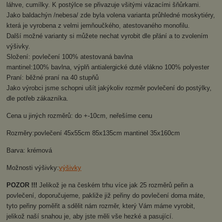
láhve, cumílky. K postýlce se přivazuje všitými vázacími šňůrkami.
Jako baldachýn /nebesa/ zde byla volena varianta průhledné moskytiéry,
která je vyrobena z velmi jemňoučkého, atestovaného monofilu.
Další možné varianty si můžete nechat vyrobit dle přání a to zvolením
výšivky.
Složení: povlečení 100% atestovaná bavlna
mantinel:100% bavlna, výplň antialergické duté vlákno 100% polyester
Praní: běžné praní na 40 stupňů
Jako výrobci jsme schopni ušít jakýkoliv rozměr povlečení do postýlky,
dle potřeb zákazníka.
Cena u jiných rozměrů: do +-10cm, neřešíme cenu
Rozměry:povlečení 45x55cm 85x135cm mantinel 35x160cm
Barva: krémová
Možnosti výšivky:
výšivky
POZOR !!!
Jelikož je na českém trhu více jak 25 rozměrů peřin a
povlečení, doporučujeme, pakliže již peřiny do povlečení doma máte,
tyto peřiny poměřit a sdělit nám rozměr, který Vám máme vyrobit,
jelikož naší snahou je, aby jste měli vše hezké a pasující.