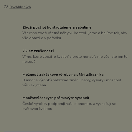
Do oblíbených
Zboží poctivě kontrolujeme a zabalíme
Všechno zboží včetně nábytku kontrolujeme a balíme tak, aby
vše dorazilo v pořádku
25 let zkušeností
Víme, které zboží je kvalitní a proto nenabízíme vše, ale jen to
nejlepší
Možnost zakázkové výroby na přání zákazníka
U mnoha výrobků nabízíme změnu barvy, výšivky i možnost
výšivek jména
Množství českých prémiových výrobků
České výrobky podporují naši ekonomiku a vyznačují se
světovou kvalitou