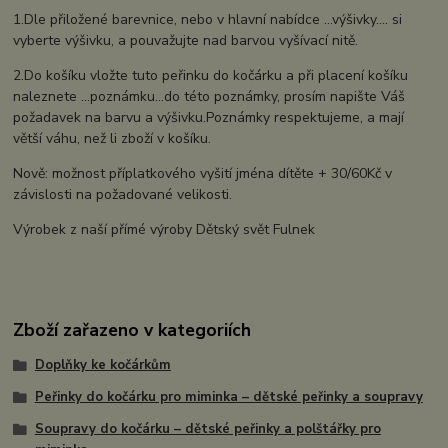
1.Dle přiložené barevnice, nebo v hlavní nabídce ...výšivky.... si
vyberte výšivku, a pouvažujte nad barvou vyšívací nitě.
2.Do košíku vložte tuto peřinku do kočárku a při placení košíku
naleznete ...poznámku...do této poznámky, prosím napište Váš
požadavek na barvu a výšivku.Poznámky respektujeme, a mají
větší váhu, než li zboží v košíku.
Nově: možnost příplatkového vyšití jména dítěte + 30/60Kč v
závislosti na požadované velikosti.
Výrobek z naší přímé výroby Dětský svět Fulnek
Zboží zařazeno v kategoriích
Doplňky ke kočárkům
Peřinky do kočárku pro miminka – dětské peřinky a soupravy
Soupravy do kočárku – dětské peřinky a polštářky pro