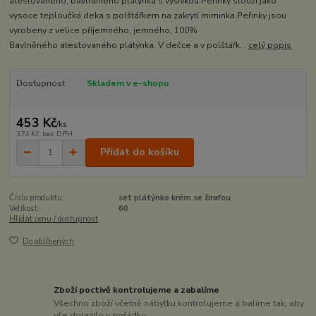
atestovaného, bavlněného plátýnka s výšivkou.Peřinky slouží jako
vysoce teploučká deka s polštářkem na zakrytí miminka.Peřinky jsou
vyrobeny z velice příjemného, jemného, 100%
Bavlněného atestovaného plátýnka. V dečce a v polštářk...
celý popis
Dostupnost
Skladem v e-shopu
453 Kč
/
ks
374 Kč
bez DPH
Přidat do košíku
Číslo produktu:
set plátýnko krém se žirafou
Velikost:
60
Hlídat cenu / dostupnost
Do oblíbených
Zboží poctivě kontrolujeme a zabalíme
Všechno zboží včetně nábytku kontrolujeme a balíme tak, aby
vše dorazilo v pořádku