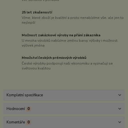
25 let zkušeností
Víme, které zboží je kvalitní a proto nenabízíme vše, ale jen to
nejlepší
Možnost zakázkové výroby na přání zákazníka
U mnoha výrobků nabízíme změnu barvy, výšivky i možnost
výšivek jména
Množství českých prémiových výrobků
České výrobky podporují naši ekonomiku a vyznačují se
světovou kvalitou
Kompletní specifikace
Hodnocení
0
Komentáře
0