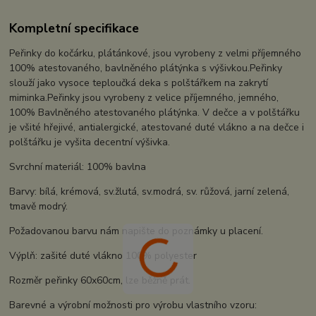
Kompletní specifikace
Peřinky do kočárku, plátánkové, jsou vyrobeny z velmi příjemného
100% atestovaného, bavlněného plátýnka s výšivkou.Peřinky
slouží jako vysoce teploučká deka s polštářkem na zakrytí
miminka.Peřinky jsou vyrobeny z velice příjemného, jemného,
100% Bavlněného atestovaného plátýnka. V dečce a v polštářku
je všité hřejivé, antialergické, atestované duté vlákno a na dečce i
polštářku je vyšita decentní výšivka.
Svrchní materiál: 100% bavlna
Barvy: bílá, krémová, sv.žlutá, sv.modrá, sv. růžová, jarní zelená,
tmavě modrý.
Požadovanou barvu nám napište do poznámky u placení.
Výplň: zašité duté vlákno 100% polyester
Rozměr peřinky 60x60cm, lze běžně prát.
Barevné a výrobní možnosti pro výrobu vlastního vzoru: