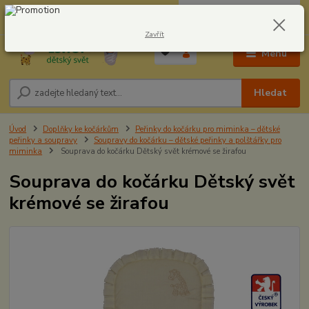
0
ks
CZK
604278943
za
0,00 Kč
Zavřít
Menu
Hledat
Úvod
Doplňky ke kočárkům
Peřinky do kočárku pro miminka – dětské
peřinky a soupravy
Soupravy do kočárku – dětské peřinky a polštářky pro
miminka
Souprava do kočárku Dětský svět krémové se žirafou
Souprava do kočárku Dětský svět
krémové se žirafou