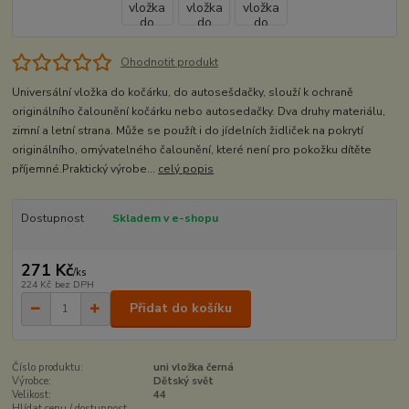
Ohodnotit produkt
Universální vložka do kočárku, do autosešdačky, slouží k ochraně
originálního čalounění kočárku nebo autosedačky. Dva druhy materiálu,
zimní a letní strana. Může se použít i do jídelních židliček na pokrytí
originálního, omývatelného čalounění, které není pro pokožku dítěte
příjemné.Praktický výrobe...
celý popis
Dostupnost
Skladem v e-shopu
271 Kč
/
ks
224 Kč
bez DPH
Přidat do košíku
Číslo produktu:
uni vložka černá
Výrobce:
Dětský svět
Velikost:
44
Hlídat cenu / dostupnost