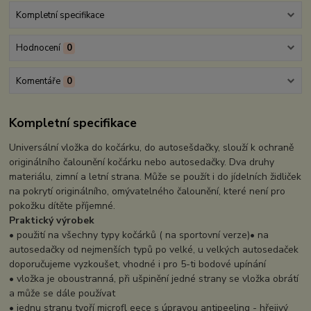
Kompletní specifikace
Hodnocení
0
Komentáře
0
Kompletní specifikace
Universální vložka do kočárku, do autosešdačky, slouží k ochraně
originálního čalounění kočárku nebo autosedačky. Dva druhy
materiálu, zimní a letní strana. Může se použít i do jídelních židliček
na pokrytí originálního, omývatelného čalounění, které není pro
pokožku dítěte příjemné.
Praktický výrobek
• použití na všechny typy kočárků ( na sportovní verze)• na
autosedačky od nejmenších typů po velké, u velkých autosedaček
doporučujeme vyzkoušet, vhodné i pro 5-ti bodové upínání
• vložka je oboustranná, při ušpinění jedné strany se vložka obrátí
a může se dále používat
• jednu stranu tvoří microfl eece s úpravou antipeeling - hřejivý