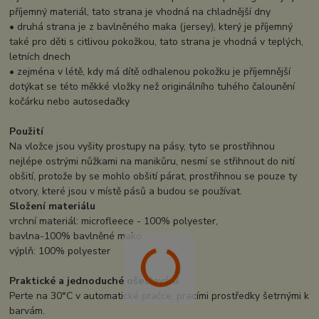
příjemný materiál, tato strana je vhodná na chladnější dny
• druhá strana je z bavlněného maka (jersey), který je příjemný
také pro děti s citlivou pokožkou, tato strana je vhodná v teplých,
letních dnech
• zejména v létě, kdy má dítě odhalenou pokožku je příjemnější
dotýkat se této měkké vložky než originálního tuhého čalounění
kočárku nebo autosedačky
Použití
Na vložce jsou vyšity prostupy na pásy, tyto se prostřihnou
nejlépe ostrými nůžkami na manikůru, nesmí se střihnout do nití
obšití, protože by se mohlo obšití párat, prostřihnou se pouze ty
otvory, které jsou v místě pásů a budou se používat.
Složení materiálu
vrchní materiál: microfleece - 100% polyester,
bavlna-100% bavlněné mako
výplň: 100% polyester
Praktické a jednoduché ošetřování
Perte na 30°C v automatické pračce, pracími prostředky šetrnými k
barvám.