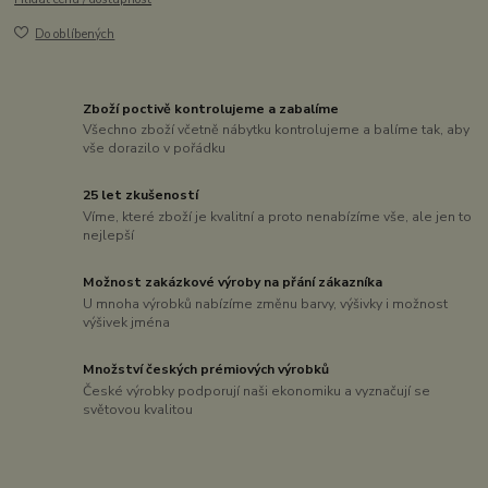
Do oblíbených
Zboží poctivě kontrolujeme a zabalíme
Všechno zboží včetně nábytku kontrolujeme a balíme tak, aby
vše dorazilo v pořádku
25 let zkušeností
Víme, které zboží je kvalitní a proto nenabízíme vše, ale jen to
nejlepší
Možnost zakázkové výroby na přání zákazníka
U mnoha výrobků nabízíme změnu barvy, výšivky i možnost
výšivek jména
Množství českých prémiových výrobků
České výrobky podporují naši ekonomiku a vyznačují se
světovou kvalitou