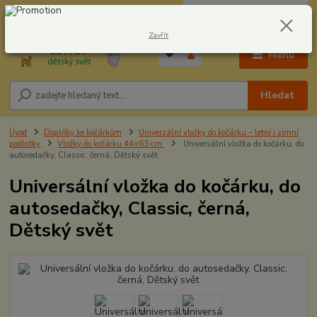
0
ks
CZK
604278943
za
0,00 Kč
Zavřít
Menu
Hledat
Úvod
Doplňky ke kočárkům
Univerzální vložky do kočárku – letní i zimní
podložky
Vložky do kočárku 44×63 cm
Universální vložka do kočárku, do
autosedačky, Classic, černá, Dětský svět
Universální vložka do kočárku, do
autosedačky, Classic, černá,
Dětský svět