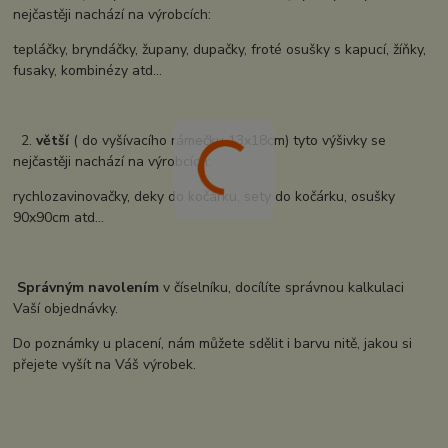
nejčastěji nachází na výrobcích:
tepláčky, bryndáčky, župany, dupačky, froté osušky s kapucí, žíňky,
fusaky, kombinézy atd...
2.
větší
( do vyšívacího rámečku 13x18cm) tyto výšivky se
nejčastěji nachází na výrobcích:
rychlozavinovačky, deky do kočárku, sety do kočárku, osušky
90x90cm atd...
Správným navolením
v číselníku, docílíte správnou kalkulaci
Vaší objednávky.
Do poznámky u placení, nám můžete sdělit i barvu nitě, jakou si
přejete vyšít na Váš výrobek.