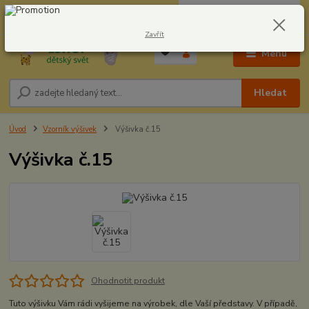
0
ks
CZK
604278943
za
0,00 Kč
Zavřít
Menu
Hledat
Úvod
Vzorník výšivek
Výšivka č.15
Výšivka č.15
Ohodnotit produkt
Tuto výšivku Vám rádi vyšijeme na výrobek, dle Vaší představy. V případě,