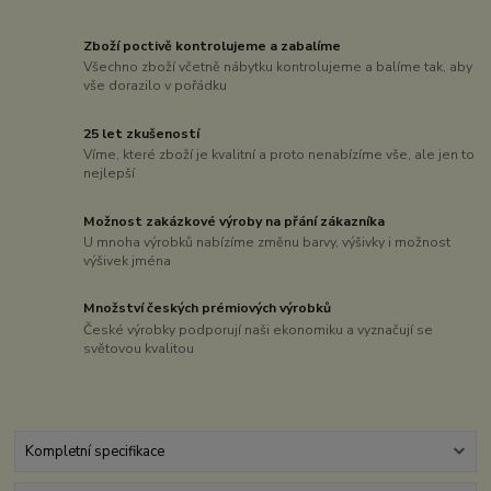
Zboží poctivě kontrolujeme a zabalíme
Všechno zboží včetně nábytku kontrolujeme a balíme tak, aby
vše dorazilo v pořádku
25 let zkušeností
Víme, které zboží je kvalitní a proto nenabízíme vše, ale jen to
nejlepší
Možnost zakázkové výroby na přání zákazníka
U mnoha výrobků nabízíme změnu barvy, výšivky i možnost
výšivek jména
Množství českých prémiových výrobků
České výrobky podporují naši ekonomiku a vyznačují se
světovou kvalitou
Kompletní specifikace