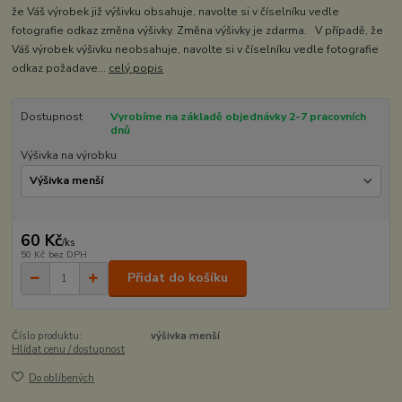
že Váš výrobek již výšivku obsahuje, navolte si v číselníku vedle
fotografie odkaz změna výšivky. Změna výšivky je zdarma. V případě, že
Váš výrobek výšivku neobsahuje, navolte si v číselníku vedle fotografie
odkaz požadave...
celý popis
Dostupnost
Vyrobíme na základě objednávky 2-7 pracovních
dnů
Výšivka na výrobku
60 Kč
/
ks
50 Kč
bez DPH
Přidat do košíku
Číslo produktu:
výšivka menší
Hlídat cenu / dostupnost
Do oblíbených