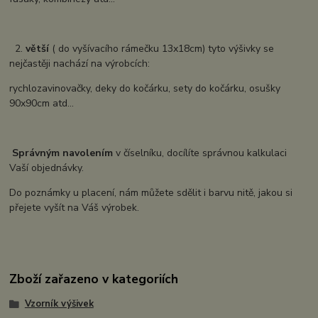
2.
větší
( do vyšívacího rámečku 13x18cm) tyto výšivky se
nejčastěji nachází na výrobcích:
rychlozavinovačky, deky do kočárku, sety do kočárku, osušky
90x90cm atd...
Správným navolením
v číselníku, docílíte správnou kalkulaci
Vaší objednávky.
Do poznámky u placení, nám můžete sdělit i barvu nitě, jakou si
přejete vyšít na Váš výrobek.
Zboží zařazeno v kategoriích
Vzorník výšivek