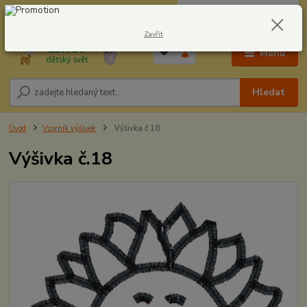
0
ks
CZK
604278943
za
0,00 Kč
Zavřít
Menu
Hledat
Úvod
Vzorník výšivek
Výšivka č.18
Výšivka č.18