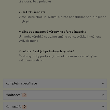
vše dorazilo v pořádku
25 let zkušeností
Víme, které zboží je kvalitní a proto nenabízíme vše, ale jen to
nejlepší
Možnost zakázkové výroby na přání zákazníka
U mnoha výrobků nabízíme změnu barvy, výšivky i možnost
výšivek jména
Množství českých prémiových výrobků
České výrobky podporují naši ekonomiku a vyznačují se
světovou kvalitou
Kompletní specifikace
Hodnocení
0
Komentáře
0