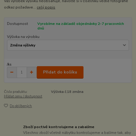
Váš výrobek výšivku neobsahuje, navolte si v číselníku vedle fotografie
odkaz požadave...
celý popis
Dostupnost
Vyrobíme na základě objednávky 2-7 pracovních
dnů
Výšivka na výrobku
/
ks
Přidat do košíku
Číslo produktu:
Výšivka č.18 změna
Hlídat cenu / dostupnost
Do oblíbených
Zboží poctivě kontrolujeme a zabalíme
Všechno zboží včetně nábytku kontrolujeme a balíme tak, aby