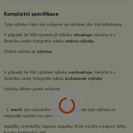
Kompletní specifikace
Tuto výšivku Vám rádi vyšijeme na výrobek, dle Vaší představy.
V případě, že Váš výrobek již výšivku
obsahuje
, navolte si v
číselníku vedle fotografie odkaz
změna výšivky.
Změna výšivky je
zdarma
.
V případě, že Váš výrobek výšivku
neobsahuje
, navolte si v
číselníku vedle fotografie odkaz
požadavek výšivky
.
Výšivky dělíme podle velikosti:
1.
menší
(do vyšívacího rámečku 10x10cm) tyto výšivky se
nejčastěji nachází na výrobcích:
tepláčky, bryndáčky, župany, dupačky, froté osušky s kapucí, žíňky,
fusaky, kombinézy atd...