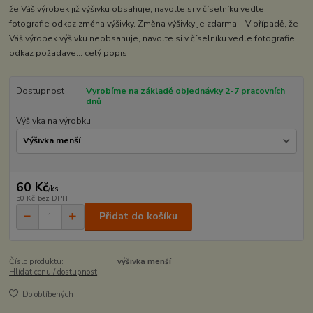
že Váš výrobek již výšivku obsahuje, navolte si v číselníku vedle
fotografie odkaz změna výšivky. Změna výšivky je zdarma. V případě, že
Váš výrobek výšivku neobsahuje, navolte si v číselníku vedle fotografie
odkaz požadave...
celý popis
Dostupnost
Vyrobíme na základě objednávky 2-7 pracovních
dnů
Výšivka na výrobku
60 Kč
/
ks
50 Kč
bez DPH
Přidat do košíku
Číslo produktu:
výšivka menší
Hlídat cenu / dostupnost
Do oblíbených