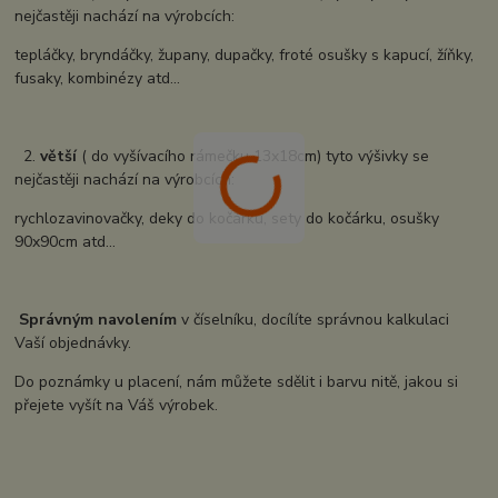
nejčastěji nachází na výrobcích:
tepláčky, bryndáčky, župany, dupačky, froté osušky s kapucí, žíňky,
fusaky, kombinézy atd...
2.
větší
( do vyšívacího rámečku 13x18cm) tyto výšivky se
nejčastěji nachází na výrobcích:
rychlozavinovačky, deky do kočárku, sety do kočárku, osušky
90x90cm atd...
Správným navolením
v číselníku, docílíte správnou kalkulaci
Vaší objednávky.
Do poznámky u placení, nám můžete sdělit i barvu nitě, jakou si
přejete vyšít na Váš výrobek.