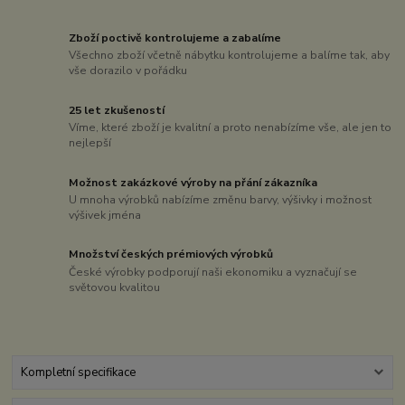
Zboží poctivě kontrolujeme a zabalíme
Všechno zboží včetně nábytku kontrolujeme a balíme tak, aby
vše dorazilo v pořádku
25 let zkušeností
Víme, které zboží je kvalitní a proto nenabízíme vše, ale jen to
nejlepší
Možnost zakázkové výroby na přání zákazníka
U mnoha výrobků nabízíme změnu barvy, výšivky i možnost
výšivek jména
Množství českých prémiových výrobků
České výrobky podporují naši ekonomiku a vyznačují se
světovou kvalitou
Kompletní specifikace