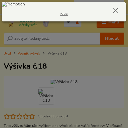
0
ks
CZK
604278943
za
0,00 Kč
Zavřít
Menu
Hledat
Úvod
Vzorník výšivek
Výšivka č.18
Výšivka č.18
Ohodnotit produkt
Tuto výšivku Vám rádi vyšijeme na výrobek, dle Vaší představy. V případě,