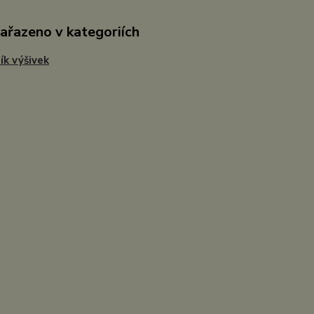
zařazeno v kategoriích
ík výšivek