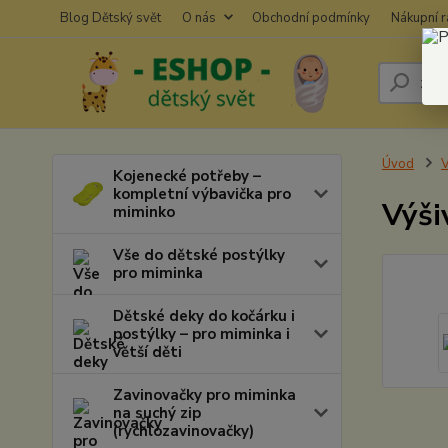
Blog Dětský svět
O nás
Obchodní podmínky
Nákupní 
Úvod
V
Kojenecké potřeby –
kompletní výbavička pro
Výši
miminko
Vše do dětské postýlky
pro miminka
Dětské deky do kočárku i
postýlky – pro miminka i
větší děti
Zavinovačky pro miminka
na suchý zip
(rychlozavinovačky)