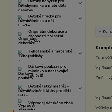
Dětský nábytek pro
miminka a malé děti
Dětské hračky pro
miminka a děti
Originální dekorace a
Kompl
drobnosti z vlastní
výroby
Komple
Těhotenské a mateřské
potřeby
Tuto výši
Dárkové poukazy pro
V případě
miminko a nastávající
rodiče🎁
Změna vý
Dětské látky metráž –
bavlněné látky pro děti
V případě
Výprodej dětského zboží
Výšivky d