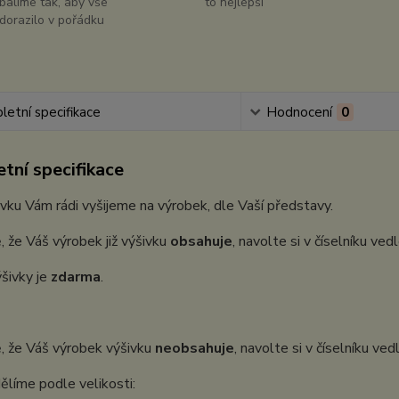
balíme tak, aby vše
to nejlepší
dorazilo v pořádku
etní specifikace
Hodnocení
0
tní specifikace
vku Vám rádi vyšijeme na výrobek, dle Vaší představy.
, že Váš výrobek již výšivku
obsahuje
, navolte si v číselníku ve
šivky je
zdarma
.
, že Váš výrobek výšivku
neobsahuje
, navolte si v číselníku ve
ělíme podle velikosti: