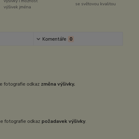
výšivky i možnost
se světovou kvalitou
výšivek jména
Komentáře
0
dle fotografie odkaz
změna výšivky.
dle fotografie odkaz
požadavek výšivky
.