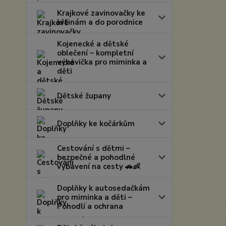
Krajkové zavinovačky ke
křtinám a do porodnice
Kojenecké a dětské
oblečení – kompletní
výbavička pro miminka a
děti
Dětské župany
Doplňky ke kočárkům
Cestování s dětmi –
bezpečné a pohodlné
vybavení na cesty 🚗👶
Doplňky k autosedačkám
pro miminka a děti –
Pohodlí a ochrana