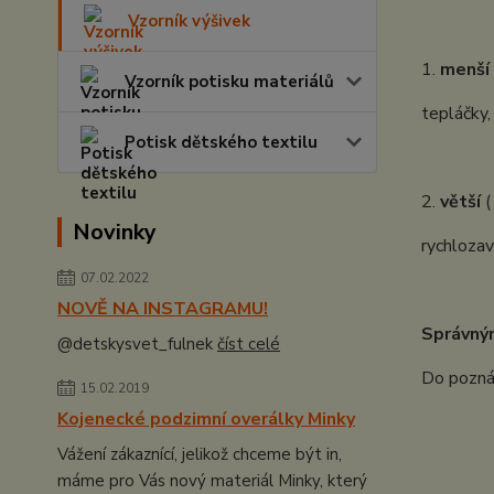
Vzorník výšivek
1.
menší
Vzorník potisku materiálů
tepláčky,
Potisk dětského textilu
2.
větší
(
Novinky
rychlozav
07.02.2022
NOVĚ NA INSTAGRAMU!
Správný
@detskysvet_fulnek
číst celé
Do poznám
15.02.2019
Kojenecké podzimní overálky Minky
Vážení zákaznící, jelikož chceme být in,
máme pro Vás nový materiál Minky, který