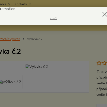
rádce
Kontakty
Nevíte
Zavřít
Hledat
6042
zorník výšivek
Výšivka č.2
vka č.2
Tuto v
případě
vedle 
případ
vedle 