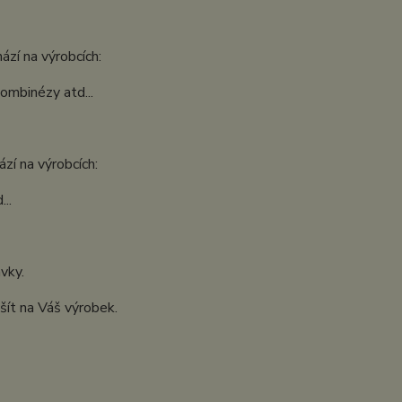
ází na výrobcích:
kombinézy atd...
zí na výrobcích:
..
ávky.
šít na Váš výrobek.