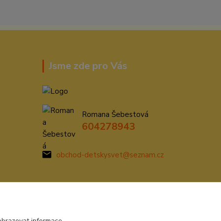
Jsme zde pro Vás
Romana Šebestová
604278943
obchod-detskysvet@seznam.cz
obrazovat informace