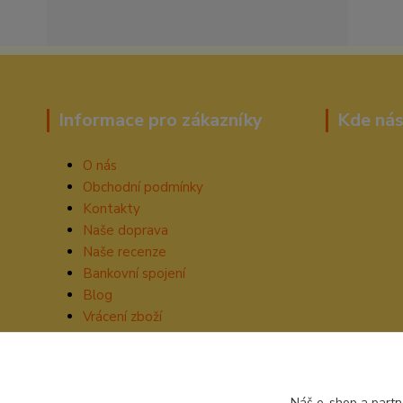
Informace pro zákazníky
Kde nás
O nás
Obchodní podmínky
Kontakty
Naše doprava
Naše recenze
Bankovní spojení
Blog
Vrácení zboží
Náš e-shop a partn