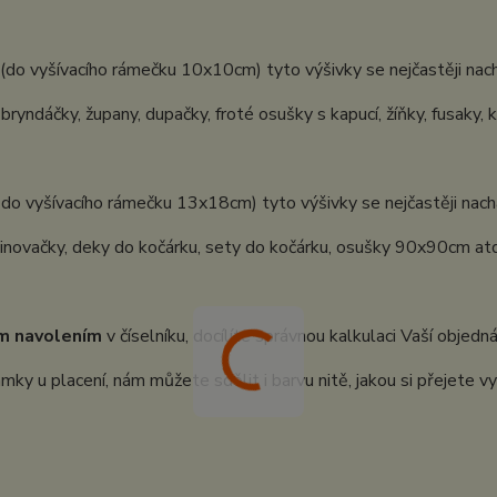
(do vyšívacího rámečku 10x10cm) tyto výšivky se nejčastěji nach
 bryndáčky, župany, dupačky, froté osušky s kapucí, žíňky, fusaky, 
 do vyšívacího rámečku 13x18cm) tyto výšivky se nejčastěji nachá
inovačky, deky do kočárku, sety do kočárku, osušky 90x90cm atd.
m navolením
v číselníku, docílíte správnou kalkulaci Vaší objedn
ky u placení, nám můžete sdělit i barvu nitě, jakou si přejete vy