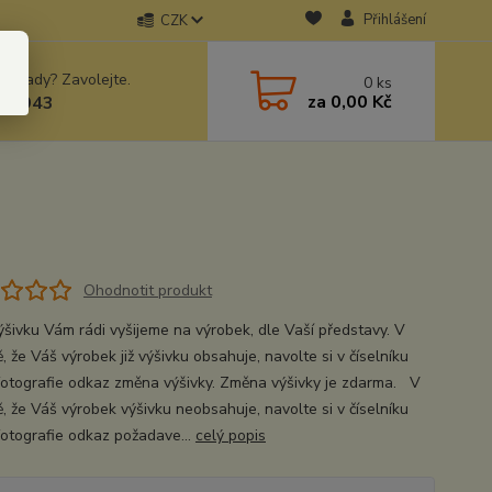
Přihlášení
CZK
 si rady? Zavolejte.
0
ks
za
0,00 Kč
78943
Ohodnotit produkt
ýšivku Vám rádi vyšijeme na výrobek, dle Vaší představy. V
, že Váš výrobek již výšivku obsahuje, navolte si v číselníku
fotografie odkaz změna výšivky. Změna výšivky je zdarma. V
ě, že Váš výrobek výšivku neobsahuje, navolte si v číselníku
fotografie odkaz požadave...
celý popis