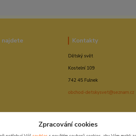
 najdete
Kontakty
Dětský svět
Kostelní 109
742 45 Fulnek
obchod-detskysvet@seznam.cz
Zpracování cookies
eři potřebují Váš
souhlas
s použitím souborů cookies, aby Vám mohli z