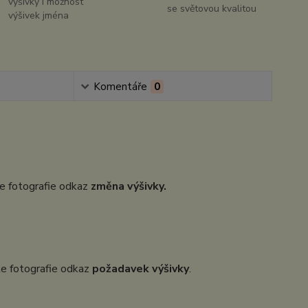
výšivky i možnost
se světovou kvalitou
výšivek jména
Komentáře
0
dle fotografie odkaz
změna výšivky.
dle fotografie odkaz
požadavek výšivky
.