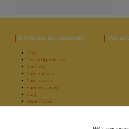
Informace pro zákazníky
Kde nás
O nás
Obchodní podmínky
Kontakty
Naše doprava
Naše recenze
Bankovní spojení
Blog
Vrácení zboží
Náš e-shop a partn