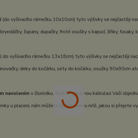
í
(do vyšívacího rámečku 10x10cm) tyto výšivky se nejčastěji nac
 bryndáčky, župany, dupačky, froté osušky s kapucí, žíňky, fusaky, 
( do vyšívacího rámečku 13x18cm) tyto výšivky se nejčastěji nach
inovačky, deky do kočárku, sety do kočárku, osušky 90x90cm atd.
m navolením
v číselníku, docílíte správnou kalkulaci Vaší objedn
ky u placení, nám můžete sdělit i barvu nitě, jakou si přejete vy