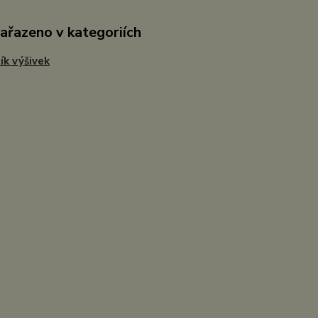
zařazeno v kategoriích
ík výšivek