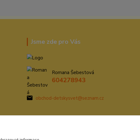
Jsme zde pro Vás
Romana Šebestová
604278943
obchod-detskysvet@seznam.cz
obrazovat informace