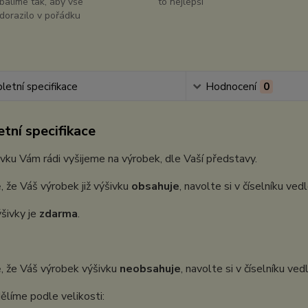
balíme tak, aby vše
to nejlepší
dorazilo v pořádku
etní specifikace
Hodnocení
0
tní specifikace
vku Vám rádi vyšijeme na výrobek, dle Vaší představy.
, že Váš výrobek již výšivku
obsahuje
, navolte si v číselníku ve
šivky je
zdarma
.
, že Váš výrobek výšivku
neobsahuje
, navolte si v číselníku ve
ělíme podle velikosti: