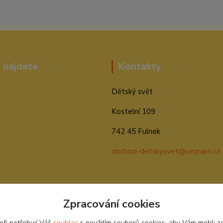
 najdete
Kontakty
Dětský svět
Kostelní 109
742 45 Fulnek
obchod-detskysvet@seznam.cz
Zpracování cookies
eři potřebují Váš
souhlas
s použitím souborů cookies, aby Vám mohli z