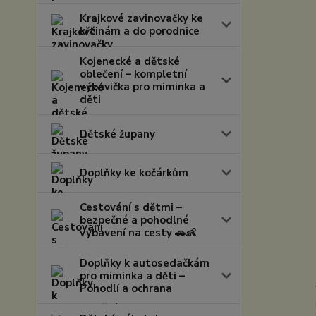
Krajkové zavinovačky ke
křtinám a do porodnice
Kojenecké a dětské
oblečení – kompletní
výbavička pro miminka a
děti
Dětské župany
Doplňky ke kočárkům
Cestování s dětmi –
bezpečné a pohodlné
vybavení na cesty 🚗👶
Doplňky k autosedačkám
pro miminka a děti –
Pohodlí a ochrana