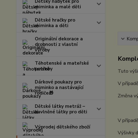
Dětský nábytek pro
miminka a malé děti
Dětské hračky pro
miminka a děti
Originální dekorace a
Kompl
drobnosti z vlastní
výroby
Komple
Těhotenské a mateřské
potřeby
Tuto výši
Dárkové poukazy pro
V případě
miminko a nastávající
rodiče🎁
Změna vý
Dětské látky metráž –
bavlněné látky pro děti
V případě
Výprodej dětského zboží
Výšivky d