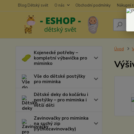
Blog Dětský svět
O nás
Obchodní podmínky
Nákupní 
Úvod
V
Kojenecké potřeby –
kompletní výbavička pro
Výši
miminko
Vše do dětské postýlky
pro miminka
Dětské deky do kočárku i
postýlky – pro miminka i
větší děti
Zavinovačky pro miminka
na suchý zip
(rychlozavinovačky)