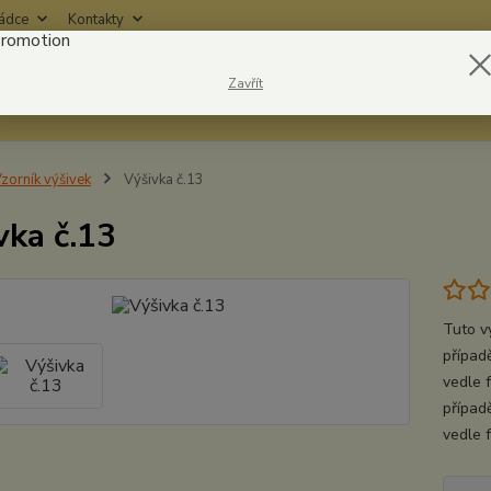
rádce
Kontakty
Nevíte
Zavřít
Hledat
6042
zorník výšivek
Výšivka č.13
vka č.13
Tuto v
případě
vedle 
případ
vedle 