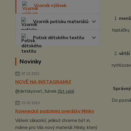
Vzorník výšivek
1.
menš
Vzorník potisku materiálů
tepláčky,
Potisk dětského textilu
2.
větší
Novinky
rychlozav
07.02.2022
NOVĚ NA INSTAGRAMU!
Správný
@detskysvet_fulnek
číst celé
Do poznám
15.02.2019
Kojenecké podzimní overálky Minky
Vážení zákaznící, jelikož chceme být in,
máme pro Vás nový materiál Minky, který