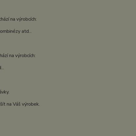
hází na výrobcích:
kombinézy atd...
ází na výrobcích:
..
ávky.
šít na Váš výrobek.