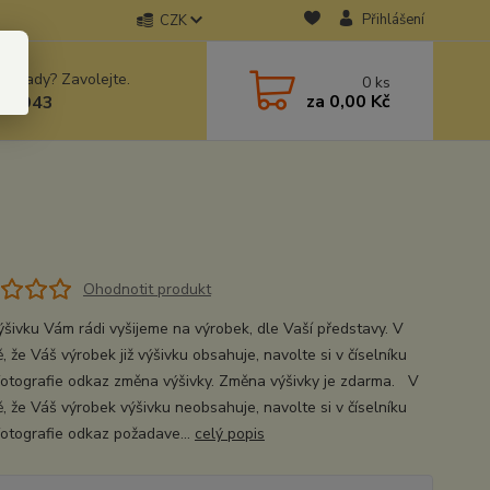
Přihlášení
CZK
 si rady? Zavolejte.
0
ks
za
0,00 Kč
78943
Ohodnotit produkt
ýšivku Vám rádi vyšijeme na výrobek, dle Vaší představy. V
, že Váš výrobek již výšivku obsahuje, navolte si v číselníku
fotografie odkaz změna výšivky. Změna výšivky je zdarma. V
ě, že Váš výrobek výšivku neobsahuje, navolte si v číselníku
fotografie odkaz požadave...
celý popis