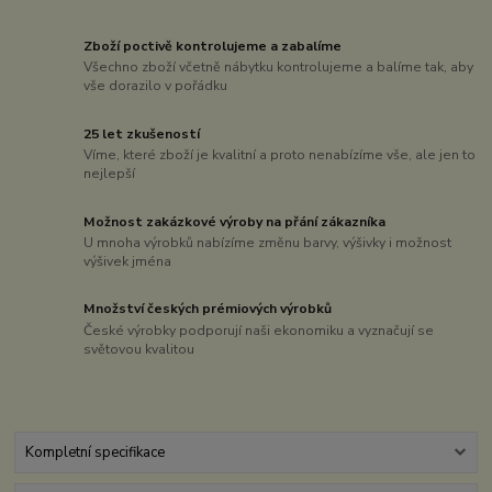
Zboží poctivě kontrolujeme a zabalíme
Všechno zboží včetně nábytku kontrolujeme a balíme tak, aby
vše dorazilo v pořádku
25 let zkušeností
Víme, které zboží je kvalitní a proto nenabízíme vše, ale jen to
nejlepší
Možnost zakázkové výroby na přání zákazníka
U mnoha výrobků nabízíme změnu barvy, výšivky i možnost
výšivek jména
Množství českých prémiových výrobků
České výrobky podporují naši ekonomiku a vyznačují se
světovou kvalitou
Kompletní specifikace