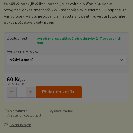
že Váš výrobek již výšivku obsahuje, navolte si v číselníku vedle
fotografie odkaz změna výšivky. Změna výšivky je zdarma. V případě, že
Váš výrobek výšivku neobsahuje, navolte si v číselníku vedle fotografie
odkaz požadave...
celý popis
Dostupnost
Vyrobíme na základě objednávky 2-7 pracovních
dnů
Výšivka na výrobku
60 Kč
/
ks
50 Kč
bez DPH
Přidat do košíku
Číslo produktu:
výšivka menší
Hlídat cenu / dostupnost
Do oblíbených