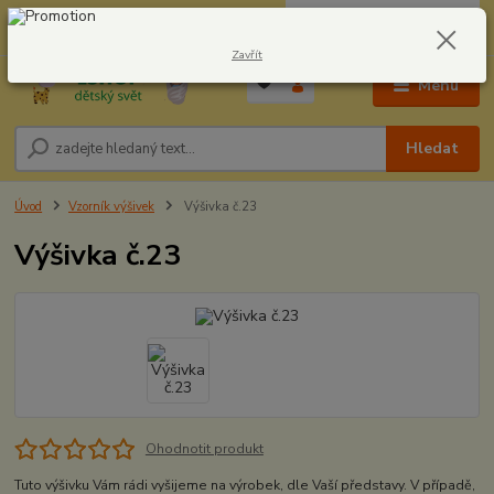
0
ks
CZK
604278943
za
0,00 Kč
Zavřít
Menu
Hledat
Úvod
Vzorník výšivek
Výšivka č.23
Výšivka č.23
Ohodnotit produkt
Tuto výšivku Vám rádi vyšijeme na výrobek, dle Vaší představy. V případě,