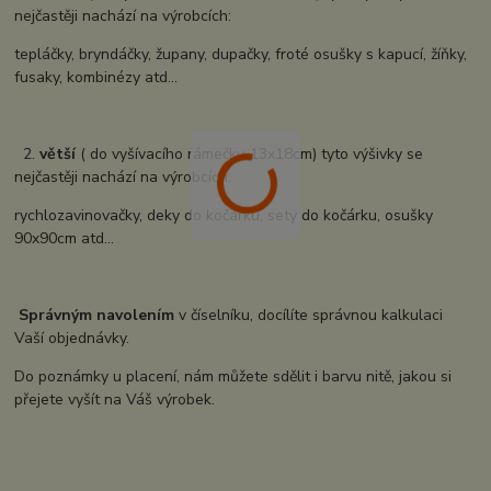
nejčastěji nachází na výrobcích:
tepláčky, bryndáčky, župany, dupačky, froté osušky s kapucí, žíňky,
fusaky, kombinézy atd...
2.
větší
( do vyšívacího rámečku 13x18cm) tyto výšivky se
nejčastěji nachází na výrobcích:
rychlozavinovačky, deky do kočárku, sety do kočárku, osušky
90x90cm atd...
Správným navolením
v číselníku, docílíte správnou kalkulaci
Vaší objednávky.
Do poznámky u placení, nám můžete sdělit i barvu nitě, jakou si
přejete vyšít na Váš výrobek.