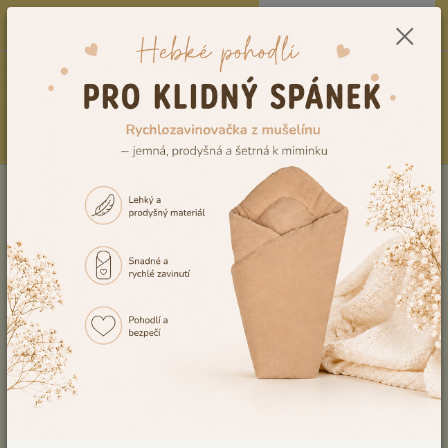
0
ks
CZK
604278943
za
0,00 Kč
Menu
Hledat
Úvod
Vzorník výšivek
Výšivka č.24
Výšivka č.24
Ohodnotit produkt
Tuto výšivku Vám rádi vyšijeme na výrobek, dle Vaší představy. V případě,