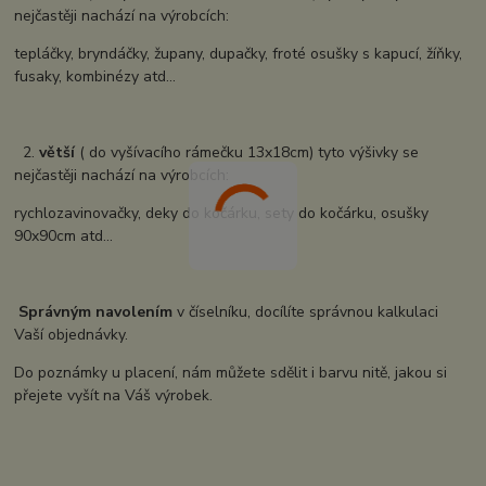
nejčastěji nachází na výrobcích:
tepláčky, bryndáčky, župany, dupačky, froté osušky s kapucí, žíňky,
fusaky, kombinézy atd...
2.
větší
( do vyšívacího rámečku 13x18cm) tyto výšivky se
nejčastěji nachází na výrobcích:
rychlozavinovačky, deky do kočárku, sety do kočárku, osušky
90x90cm atd...
Správným navolením
v číselníku, docílíte správnou kalkulaci
Vaší objednávky.
Do poznámky u placení, nám můžete sdělit i barvu nitě, jakou si
přejete vyšít na Váš výrobek.