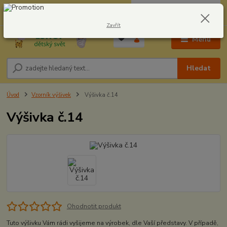
0
ks
CZK
604278943
za
0,00 Kč
Zavřít
Menu
Hledat
Úvod
Vzorník výšivek
Výšivka č.14
Výšivka č.14
Ohodnotit produkt
Tuto výšivku Vám rádi vyšijeme na výrobek, dle Vaší představy. V případě,