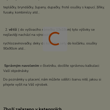
tepláčky, bryndáčky, župany, dupačky, froté osušky s kapucí, žíňky,
fusaky, kombinézy atd...
2.
větší
( do vyšívacího rámečku 13x18cm) tyto výšivky se
nejčastěji nachází na výrobcích:
rychlozavinovačky, deky do kočárku, sety do kočárku, osušky
90x90cm atd...
Správným navolením
v číselníku, docílíte správnou kalkulaci
Vaší objednávky.
Do poznámky u placení, nám můžete sdělit i barvu nitě, jakou si
přejete vyšít na Váš výrobek.
Zboží zařazeno v kategoriích