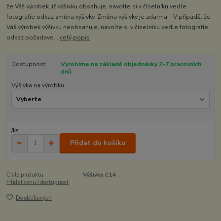
že Váš výrobek již výšivku obsahuje, navolte si v číselníku vedle
fotografie odkaz změna výšivky. Změna výšivky je zdarma. V případě, že
Váš výrobek výšivku neobsahuje, navolte si v číselníku vedle fotografie
odkaz požadave...
celý popis
Dostupnost
Vyrobíme na základě objednávky 2-7 pracovních
dnů
Výšivka na výrobku
/
ks
Přidat do košíku
Číslo produktu:
Výšivka č.14
Hlídat cenu / dostupnost
Do oblíbených