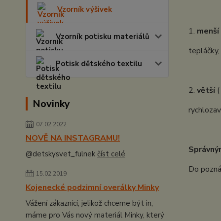
Vzorník výšivek
1.
menší
Vzorník potisku materiálů
tepláčky,
Potisk dětského textilu
2.
větší
(
Novinky
rychlozav
07.02.2022
NOVĚ NA INSTAGRAMU!
Správný
@detskysvet_fulnek
číst celé
Do poznám
15.02.2019
Kojenecké podzimní overálky Minky
Vážení zákaznící, jelikož chceme být in,
máme pro Vás nový materiál Minky, který