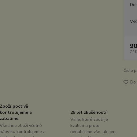
Dos
Výš
90
74 
Číslo p
Do 
Zboží poctivě
kontrolujeme a
25 let zkušeností
zabalíme
Víme, které zboží je
Všechno zboží včetně
kvalitní a proto
nábytku kontrolujeme a
nenabízíme vše, ale jen