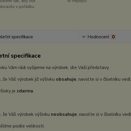
balíme tak, aby vše
to nejlepší
dorazilo v pořádku
etní specifikace
Hodnocení
0
tní specifikace
vku Vám rádi vyšijeme na výrobek, dle Vaší představy.
, že Váš výrobek již výšivku
obsahuje
, navolte si v číselníku ve
šivky je
zdarma
.
, že Váš výrobek výšivku
neobsahuje
, navolte si v číselníku ve
ělíme podle velikosti: