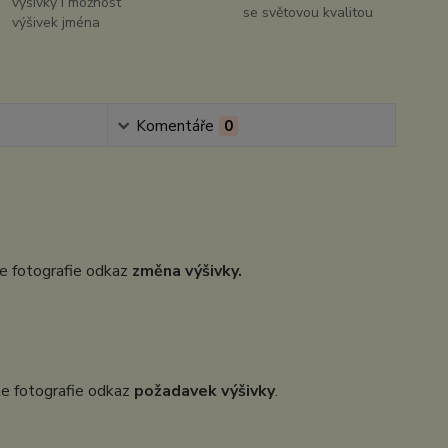
výšivky i možnost
se světovou kvalitou
výšivek jména
Komentáře
0
dle fotografie odkaz
změna výšivky.
dle fotografie odkaz
požadavek výšivky
.