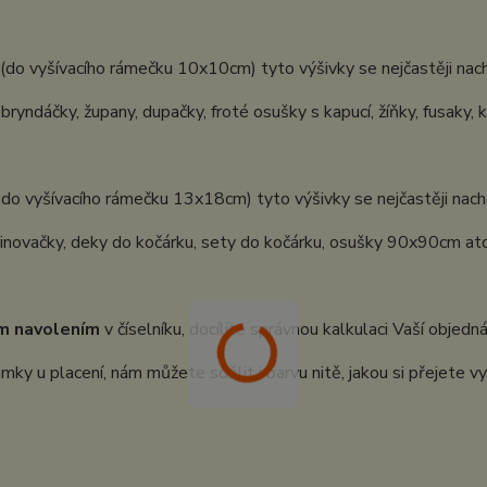
(do vyšívacího rámečku 10x10cm) tyto výšivky se nejčastěji nach
 bryndáčky, župany, dupačky, froté osušky s kapucí, žíňky, fusaky, 
 do vyšívacího rámečku 13x18cm) tyto výšivky se nejčastěji nachá
inovačky, deky do kočárku, sety do kočárku, osušky 90x90cm atd.
m navolením
v číselníku, docílíte správnou kalkulaci Vaší objedn
ky u placení, nám můžete sdělit i barvu nitě, jakou si přejete vy