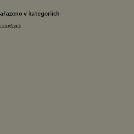
zařazeno v kategoriích
ík výšivek