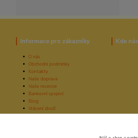
Informace pro zákazníky
Kde nás
O nás
Obchodní podmínky
Kontakty
Naše doprava
Naše recenze
Bankovní spojení
Blog
Vrácení zboží
Náš e-shop a partn