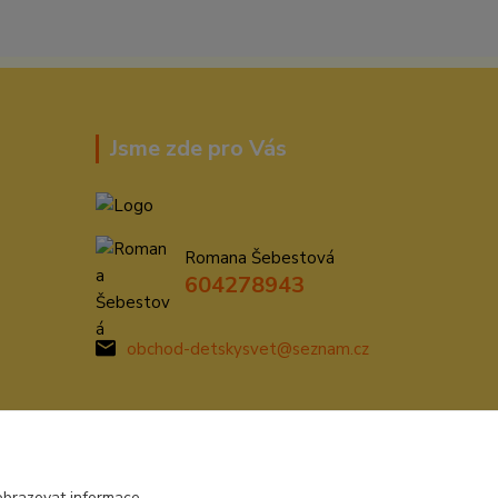
Jsme zde pro Vás
Romana Šebestová
604278943
obchod-detskysvet@seznam.cz
obrazovat informace