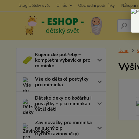
Blog Dětský svět
O nás
Obchodní podmínky
Nákupní 
Úvod
V
Kojenecké potřeby –
kompletní výbavička pro
Výši
miminko
Vše do dětské postýlky
pro miminka
Dětské deky do kočárku i
postýlky – pro miminka i
větší děti
Zavinovačky pro miminka
na suchý zip
(rychlozavinovačky)