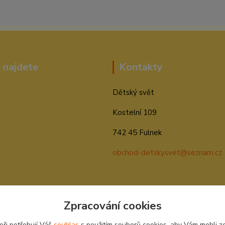
 najdete
Kontakty
Dětský svět
Kostelní 109
742 45 Fulnek
obchod-detskysvet@seznam.cz
Zpracování cookies
eři potřebují Váš
souhlas
s použitím souborů cookies, aby Vám mohli z