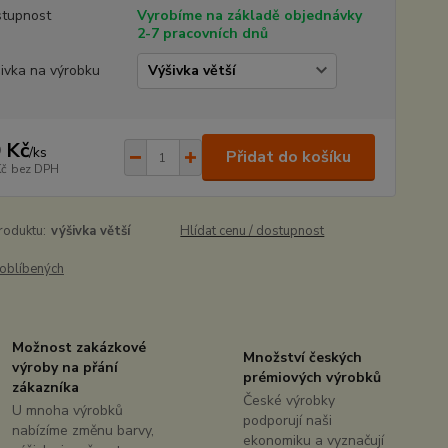
tupnost
Vyrobíme na základě objednávky
2-7 pracovních dnů
ivka na výrobku
 Kč
/
ks
Přidat do košíku
Kč
bez DPH
roduktu:
výšivka větší
Hlídat cenu / dostupnost
oblíbených
Možnost zakázkové
Množství českých
výroby na přání
prémiových výrobků
zákazníka
České výrobky
U mnoha výrobků
podporují naši
nabízíme změnu barvy,
ekonomiku a vyznačují