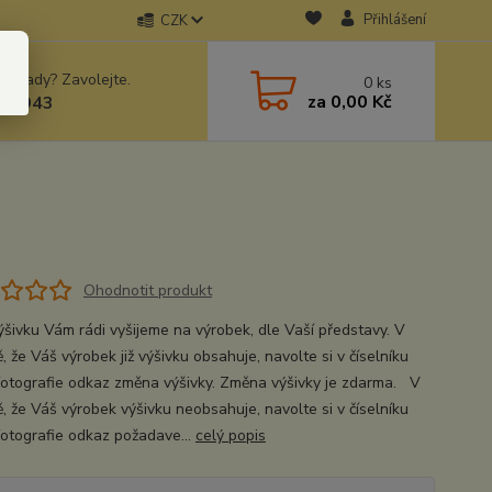
Přihlášení
CZK
 si rady? Zavolejte.
0
ks
za
0,00 Kč
78943
Ohodnotit produkt
ýšivku Vám rádi vyšijeme na výrobek, dle Vaší představy. V
, že Váš výrobek již výšivku obsahuje, navolte si v číselníku
fotografie odkaz změna výšivky. Změna výšivky je zdarma. V
ě, že Váš výrobek výšivku neobsahuje, navolte si v číselníku
fotografie odkaz požadave...
celý popis