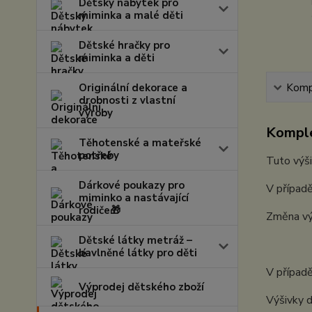
Dětský nábytek pro
miminka a malé děti
Dětské hračky pro
miminka a děti
Originální dekorace a
Kompl
drobnosti z vlastní
výroby
Komple
Těhotenské a mateřské
potřeby
Tuto výši
Dárkové poukazy pro
V případě
miminko a nastávající
rodiče🎁
Změna vý
Dětské látky metráž –
bavlněné látky pro děti
V případě
Výprodej dětského zboží
Výšivky d