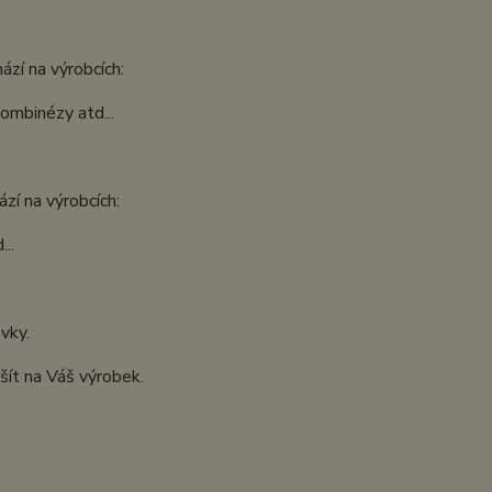
ází na výrobcích:
kombinézy atd...
zí na výrobcích:
..
ávky.
šít na Váš výrobek.