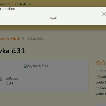
rádce
Kontakty
Nevíte
Zavřít
Hledat
6042
zorník výšivek
Výšivka č.31
vka č.31
Tuto v
případě
vedle 
případ
vedle 