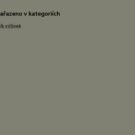
zařazeno v kategoriích
ík výšivek