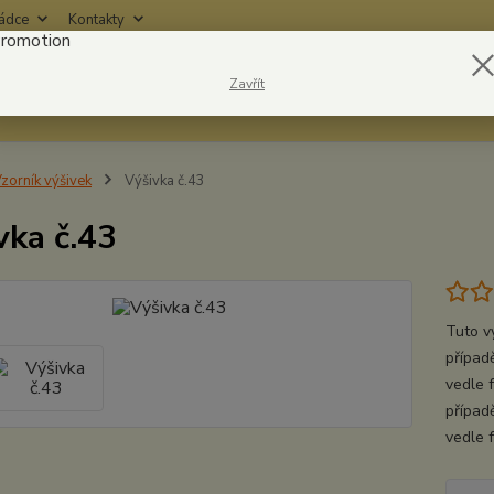
rádce
Kontakty
Nevíte
Zavřít
Hledat
6042
zorník výšivek
Výšivka č.43
vka č.43
Tuto v
případě
vedle 
případ
vedle 