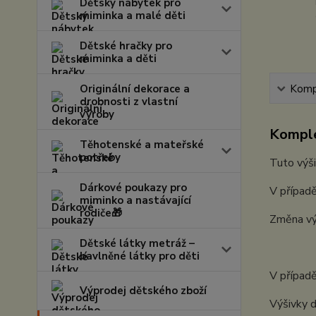
Dětský nábytek pro
miminka a malé děti
Dětské hračky pro
miminka a děti
Originální dekorace a
Kompl
drobnosti z vlastní
výroby
Komple
Těhotenské a mateřské
potřeby
Tuto výši
Dárkové poukazy pro
V případě
miminko a nastávající
rodiče🎁
Změna vý
Dětské látky metráž –
bavlněné látky pro děti
V případě
Výprodej dětského zboží
Výšivky d