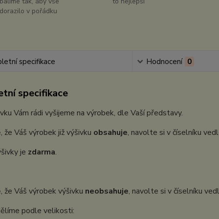
balíme tak, aby vše
to nejlepší
dorazilo v pořádku
etní specifikace
Hodnocení
0
tní specifikace
vku Vám rádi vyšijeme na výrobek, dle Vaší představy.
, že Váš výrobek již výšivku
obsahuje
, navolte si v číselníku ve
šivky je
zdarma
.
, že Váš výrobek výšivku
neobsahuje
, navolte si v číselníku ve
ělíme podle velikosti: