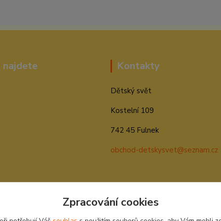
 najdete
Kontakty
Dětský svět
Kostelní 109
742 45 Fulnek
obchod-detskysvet@seznam.cz
Zpracování cookies
eři potřebují Váš
souhlas
s použitím souborů cookies, aby Vám mohli z