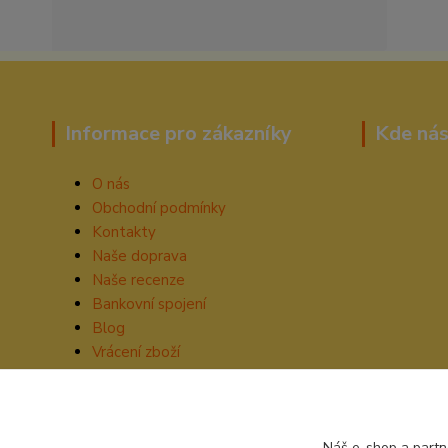
Informace pro zákazníky
Kde nás
O nás
Obchodní podmínky
Kontakty
Naše doprava
Naše recenze
Bankovní spojení
Blog
Vrácení zboží
Náš e-shop a partn