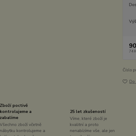
Dos
Výš
90
74 
Číslo p
Do 
Zboží poctivě
kontrolujeme a
25 let zkušeností
zabalíme
Víme, které zboží je
Všechno zboží včetně
kvalitní a proto
nábytku kontrolujeme a
nenabízíme vše, ale jen