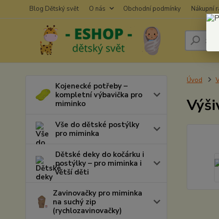
Blog Dětský svět
O nás
Obchodní podmínky
Nákupní 
Úvod
V
Kojenecké potřeby –
kompletní výbavička pro
Výši
miminko
Vše do dětské postýlky
pro miminka
Dětské deky do kočárku i
postýlky – pro miminka i
větší děti
Zavinovačky pro miminka
na suchý zip
(rychlozavinovačky)