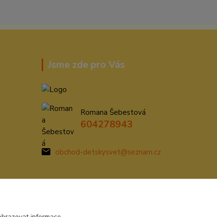
Jsme zde pro Vás
Romana Šebestová
604278943
obchod-detskysvet@seznam.cz
obrazovat informace