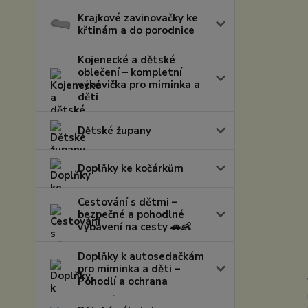
Krajkové zavinovačky ke
křtinám a do porodnice
Kojenecké a dětské
oblečení – kompletní
výbavička pro miminka a
děti
Dětské župany
Doplňky ke kočárkům
Cestování s dětmi –
bezpečné a pohodlné
vybavení na cesty 🚗👶
Doplňky k autosedačkám
pro miminka a děti –
Pohodlí a ochrana