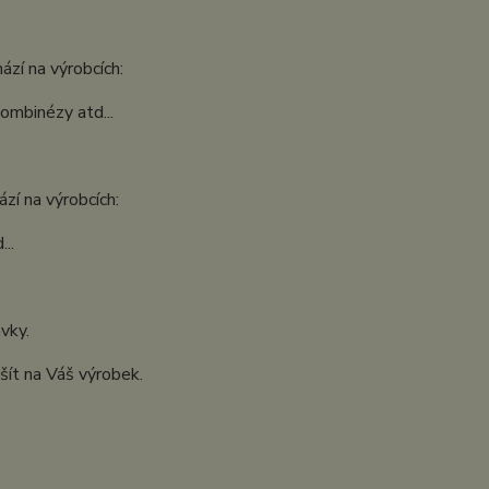
ází na výrobcích:
kombinézy atd...
zí na výrobcích:
..
ávky.
šít na Váš výrobek.