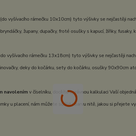
(do vyšívacího rámečku 10x10cm) tyto výšivky se nejčastěji nach
 bryndáčky, župany, dupačky, froté osušky s kapucí, žíňky, fusaky, 
 do vyšívacího rámečku 13x18cm) tyto výšivky se nejčastěji nachá
inovačky, deky do kočárku, sety do kočárku, osušky 90x90cm atd.
m navolením
v číselníku, docílíte správnou kalkulaci Vaší objedn
ky u placení, nám můžete sdělit i barvu nitě, jakou si přejete vy