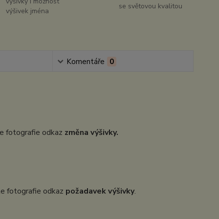
výšivky i možnost
se světovou kvalitou
výšivek jména
Komentáře
0
dle fotografie odkaz
změna výšivky.
dle fotografie odkaz
požadavek výšivky
.