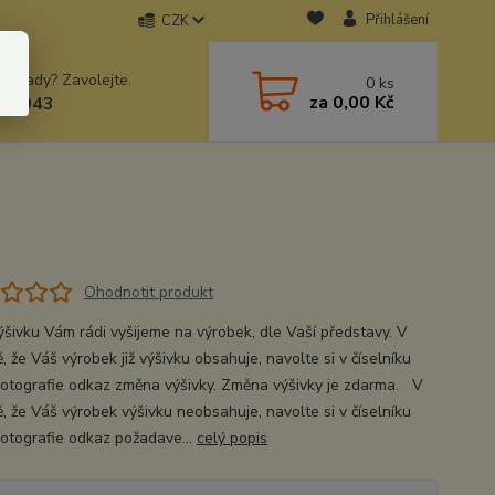
Přihlášení
CZK
 si rady? Zavolejte.
0
ks
za
0,00 Kč
78943
Ohodnotit produkt
ýšivku Vám rádi vyšijeme na výrobek, dle Vaší představy. V
, že Váš výrobek již výšivku obsahuje, navolte si v číselníku
fotografie odkaz změna výšivky. Změna výšivky je zdarma. V
ě, že Váš výrobek výšivku neobsahuje, navolte si v číselníku
fotografie odkaz požadave...
celý popis