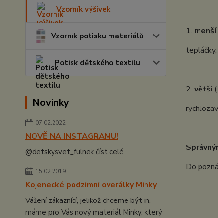
Vzorník výšivek
1.
menší
Vzorník potisku materiálů
tepláčky,
Potisk dětského textilu
2.
větší
(
Novinky
rychlozav
07.02.2022
NOVĚ NA INSTAGRAMU!
Správný
@detskysvet_fulnek
číst celé
Do poznám
15.02.2019
Kojenecké podzimní overálky Minky
Vážení zákaznící, jelikož chceme být in,
máme pro Vás nový materiál Minky, který