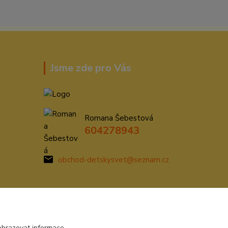
Jsme zde pro Vás
Romana Šebestová
604278943
obchod-detskysvet@seznam.cz
obrazovat informace