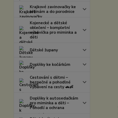
Krajkové zavinovačky ke
křtinám a do porodnice
Kojenecké a dětské
oblečení – kompletní
výbavička pro miminka a
děti
Dětské župany
Doplňky ke kočárkům
Cestování s dětmi –
bezpečné a pohodlné
vybavení na cesty 🚗👶
Doplňky k autosedačkám
pro miminka a děti –
Pohodlí a ochrana