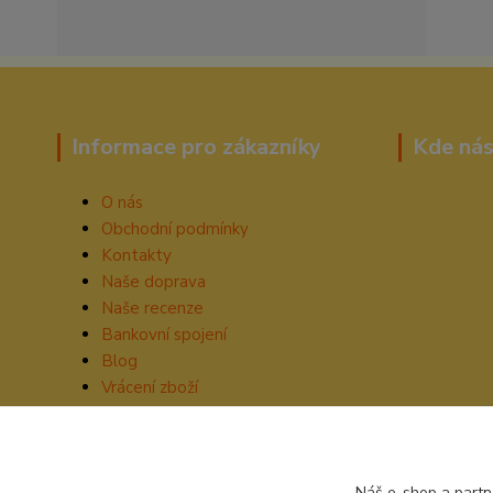
Informace pro zákazníky
Kde nás
O nás
Obchodní podmínky
Kontakty
Naše doprava
Naše recenze
Bankovní spojení
Blog
Vrácení zboží
Náš e-shop a partn