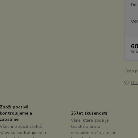
Dos
Výš
60
50 
Číslo p
Do 
Zboží poctivě
kontrolujeme a
25 let zkušeností
zabalíme
Víme, které zboží je
Všechno zboží včetně
kvalitní a proto
nábytku kontrolujeme a
nenabízíme vše, ale jen