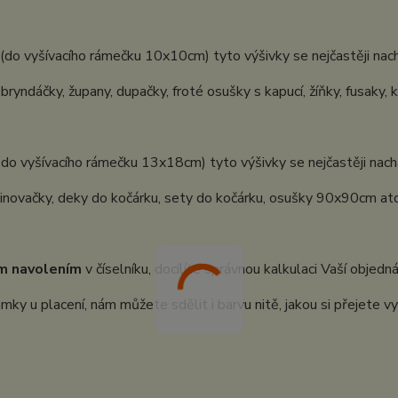
(do vyšívacího rámečku 10x10cm) tyto výšivky se nejčastěji nach
 bryndáčky, župany, dupačky, froté osušky s kapucí, žíňky, fusaky, 
 do vyšívacího rámečku 13x18cm) tyto výšivky se nejčastěji nachá
inovačky, deky do kočárku, sety do kočárku, osušky 90x90cm atd.
m navolením
v číselníku, docílíte správnou kalkulaci Vaší objedn
ky u placení, nám můžete sdělit i barvu nitě, jakou si přejete vy