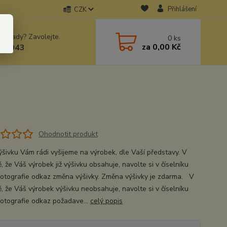
Přihlášení
CZK
 si rady? Zavolejte.
0
ks
za
0,00 Kč
78943
Ohodnotit produkt
ýšivku Vám rádi vyšijeme na výrobek, dle Vaší představy. V
, že Váš výrobek již výšivku obsahuje, navolte si v číselníku
fotografie odkaz změna výšivky. Změna výšivky je zdarma. V
ě, že Váš výrobek výšivku neobsahuje, navolte si v číselníku
fotografie odkaz požadave...
celý popis