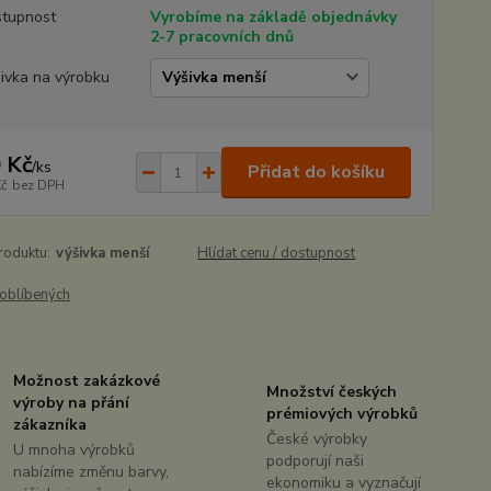
tupnost
Vyrobíme na základě objednávky
2-7 pracovních dnů
ivka na výrobku
 Kč
/
ks
Přidat do košíku
Kč
bez DPH
roduktu:
výšivka menší
Hlídat cenu / dostupnost
oblíbených
Možnost zakázkové
Množství českých
výroby na přání
prémiových výrobků
zákazníka
České výrobky
U mnoha výrobků
podporují naši
nabízíme změnu barvy,
ekonomiku a vyznačují