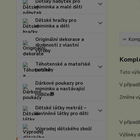
Dětský nábytek pro
miminka a malé děti
Dětské hračky pro
miminka a děti
Originální dekorace a
Kompl
drobnosti z vlastní
výroby
Komple
Těhotenské a mateřské
potřeby
Tuto výši
Dárkové poukazy pro
V případě
miminko a nastávající
rodiče🎁
Změna vý
Dětské látky metráž –
bavlněné látky pro děti
V případě
Výprodej dětského zboží
Výšivky d