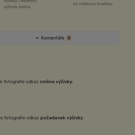
výšivky i možnost
se světovou kvalitou
výšivek jména
Komentáře
0
dle fotografie odkaz
změna výšivky.
dle fotografie odkaz
požadavek výšivky
.