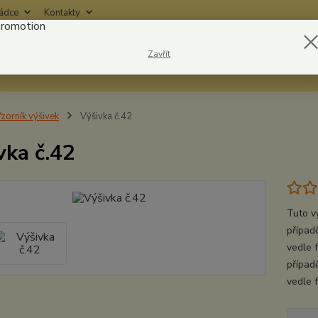
rádce
Kontakty
Nevíte
Zavřít
Hledat
6042
zorník výšivek
Výšivka č.42
vka č.42
Tuto v
případě
vedle 
případ
vedle 