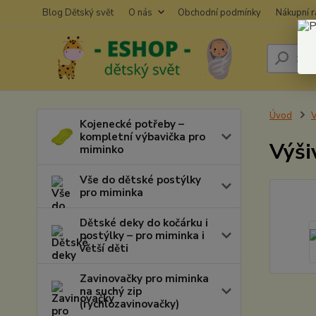
Blog Dětský svět
O nás
Obchodní podmínky
Nákupní 
Úvod
V
Kojenecké potřeby –
kompletní výbavička pro
Výši
miminko
Vše do dětské postýlky
pro miminka
Dětské deky do kočárku i
postýlky – pro miminka i
větší děti
Zavinovačky pro miminka
na suchý zip
(rychlozavinovačky)