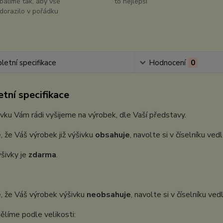
balíme tak, aby vše
to nejlepší
dorazilo v pořádku
etní specifikace
Hodnocení
0
tní specifikace
vku Vám rádi vyšijeme na výrobek, dle Vaší představy.
, že Váš výrobek již výšivku
obsahuje
, navolte si v číselníku ve
šivky je
zdarma
.
, že Váš výrobek výšivku
neobsahuje
, navolte si v číselníku ve
ělíme podle velikosti: