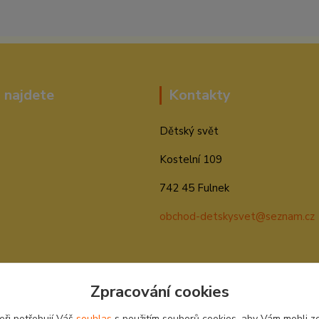
 najdete
Kontakty
Dětský svět
Kostelní 109
742 45 Fulnek
obchod-detskysvet@seznam.cz
Zpracování cookies
eři potřebují Váš
souhlas
s použitím souborů cookies, aby Vám mohli z