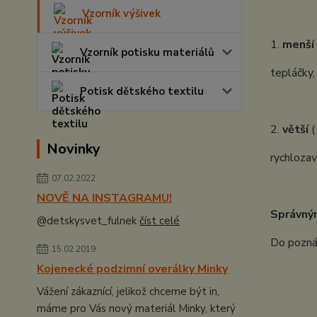
Vzorník výšivek
1.
menší
Vzorník potisku materiálů
tepláčky,
Potisk dětského textilu
2.
větší
(
Novinky
rychlozav
07.02.2022
NOVĚ NA INSTAGRAMU!
Správný
@detskysvet_fulnek
číst celé
Do poznám
15.02.2019
Kojenecké podzimní overálky Minky
Vážení zákaznící, jelikož chceme být in,
máme pro Vás nový materiál Minky, který