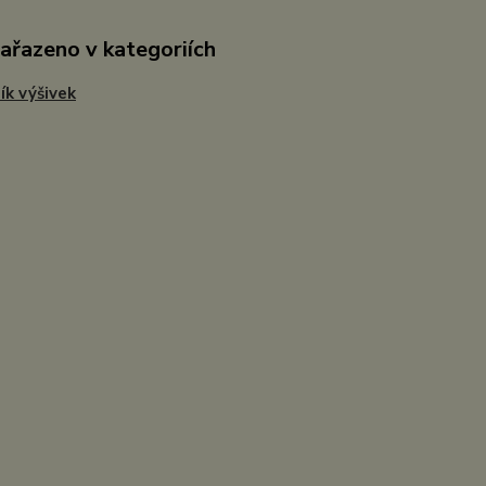
zařazeno v kategoriích
ík výšivek