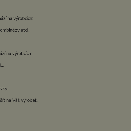
ází na výrobcích:
kombinézy atd...
zí na výrobcích:
..
ávky.
šít na Váš výrobek.