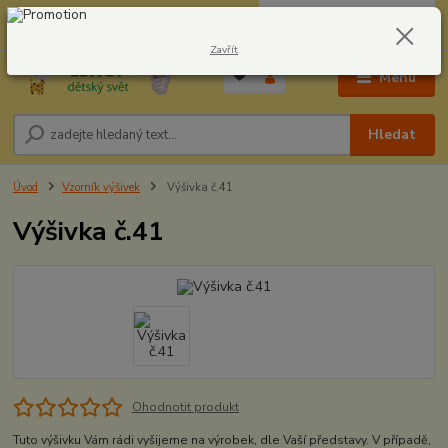
0
ks
CZK
604278943
za
0,00 Kč
Zavřít
Menu
Hledat
Úvod
Vzorník výšivek
Výšivka č.41
Výšivka č.41
Ohodnotit produkt
Tuto výšivku Vám rádi vyšijeme na výrobek, dle Vaší představy. V případě,