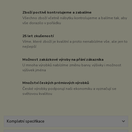
Zboží poctivě kontrolujeme a zabalíme
Všechno zboží včetně nábytku kontrolujeme a balíme tak, aby
vše dorazilo v pořádku
25 let zkušeností
Víme, které zboží je kvalitní a proto nenabízíme vše, ale jen to
nejlepší
Možnost zakázkové výroby na přání zákazníka
U mnoha výrobků nabízíme změnu barvy, výšivky i možnost
výšivek jména
Množství českých prémiových výrobků
České výrobky podporují naši ekonomiku a vyznačují se
světovou kvalitou
Kompletní specifikace