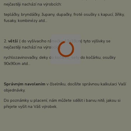
nejčastěji nachází na výrobcích:
tepláčky, bryndáčky, župany, dupačky, froté osušky s kapucí, žíňky,
fusaky, kombinézy atd...
2.
větší
( do vyšívacího rámečku 13x18cm) tyto výšivky se
nejčastěji nachází na výrobcích:
rychlozavinovačky, deky do kočárku, sety do kočárku, osušky
90x90cm atd...
Správným navolením
v číselníku, docílíte správnou kalkulaci Vaší
objednávky.
Do poznámky u placení, nám můžete sdělit i barvu nitě, jakou si
přejete vyšít na Váš výrobek.