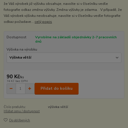
že Váš výrobek již výšivku obsahuje, navolte si v číselníku vedle
fotografie odkaz změna výšivky. Změna výšivky je zdarma. V případě, že
Váš výrobek výšivku neobsahuje, navolte si v číselníku vedle fotografie
odkaz požadave...
celý popis
Dostupnost
Vyrobíme na základě objednávky 2-7 pracovních
dnů
Výšivka na výrobku
90 Kč
/
ks
74 Kč
bez DPH
Přidat do košíku
Číslo produktu:
výšivka větší
Hlídat cenu / dostupnost
Do oblíbených