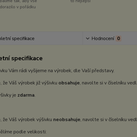
balíme tak, aby vše
to nejlepší
dorazilo v pořádku
etní specifikace
Hodnocení
0
tní specifikace
vku Vám rádi vyšijeme na výrobek, dle Vaší představy.
, že Váš výrobek již výšivku
obsahuje
, navolte si v číselníku ve
šivky je
zdarma
.
, že Váš výrobek výšivku
neobsahuje
, navolte si v číselníku ve
ělíme podle velikosti: