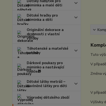
Dětský nábytek pro
miminka a malé děti
Dětské hračky pro
miminka a děti
Originální dekorace a
Kompl
drobnosti z vlastní
výroby
Komple
Těhotenské a mateřské
potřeby
Tuto výši
Dárkové poukazy pro
V případě
miminko a nastávající
rodiče🎁
Změna vý
Dětské látky metráž –
bavlněné látky pro děti
V případě
Výprodej dětského zboží
Výšivky d