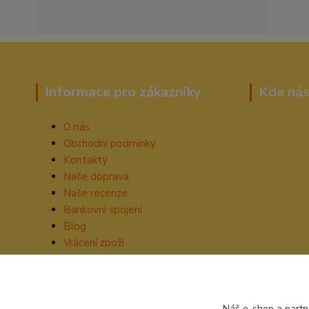
Informace pro zákazníky
Kde nás
O nás
Obchodní podmínky
Kontakty
Naše doprava
Naše recenze
Bankovní spojení
Blog
Vrácení zboží
Náš e-shop a partn