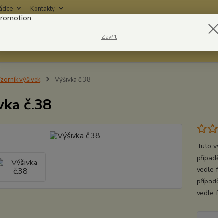
rádce
Kontakty
Nevíte
Zavřít
Hledat
6042
zorník výšivek
Výšivka č.38
vka č.38
Tuto v
případě
vedle 
případ
vedle 