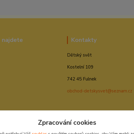
 najdete
Kontakty
Dětský svět
Kostelní 109
742 45 Fulnek
obchod-detskysvet@seznam.cz
Zpracování cookies
eři potřebují Váš
souhlas
s použitím souborů cookies, aby Vám mohli z