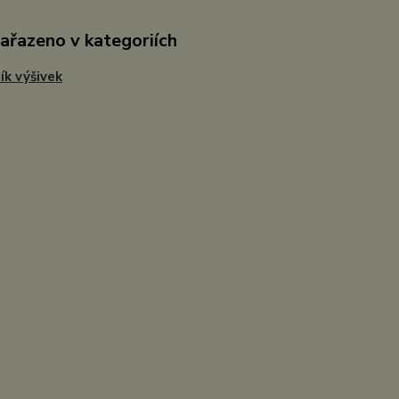
zařazeno v kategoriích
ík výšivek