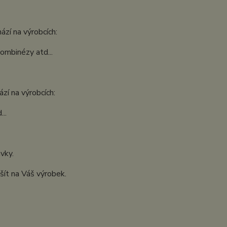
ází na výrobcích:
kombinézy atd...
zí na výrobcích:
..
ávky.
šít na Váš výrobek.