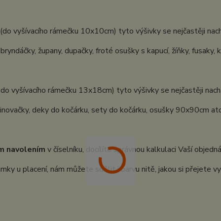
(do vyšívacího rámečku 10x10cm) tyto výšivky se nejčastěji nach
 bryndáčky, župany, dupačky, froté osušky s kapucí, žíňky, fusaky, 
 do vyšívacího rámečku 13x18cm) tyto výšivky se nejčastěji nachá
inovačky, deky do kočárku, sety do kočárku, osušky 90x90cm atd.
m navolením
v číselníku, docílíte správnou kalkulaci Vaší objedn
ky u placení, nám můžete sdělit i barvu nitě, jakou si přejete vy