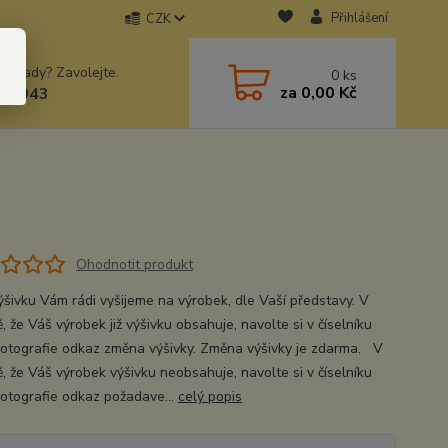
Přihlášení
CZK
 si rady? Zavolejte.
0
ks
za
0,00 Kč
78943
Ohodnotit produkt
ýšivku Vám rádi vyšijeme na výrobek, dle Vaší představy. V
, že Váš výrobek již výšivku obsahuje, navolte si v číselníku
fotografie odkaz změna výšivky. Změna výšivky je zdarma. V
ě, že Váš výrobek výšivku neobsahuje, navolte si v číselníku
fotografie odkaz požadave...
celý popis