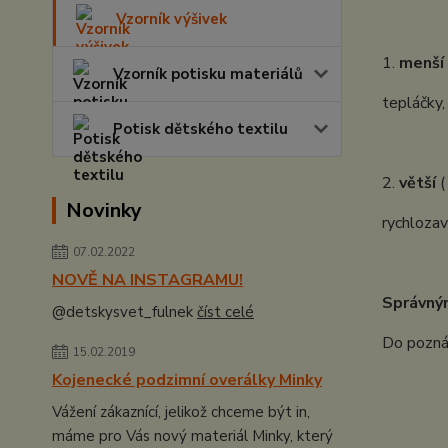
Vzorník výšivek
1.
menší
Vzorník potisku materiálů
tepláčky,
Potisk dětského textilu
2.
větší
(
Novinky
rychlozav
07.02.2022
NOVĚ NA INSTAGRAMU!
Správný
@detskysvet_fulnek
číst celé
Do poznám
15.02.2019
Kojenecké podzimní overálky Minky
Vážení zákaznící, jelikož chceme být in,
máme pro Vás nový materiál Minky, který