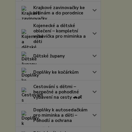
Krajkové zavinovačky ke
křtinám a do porodnice
Kojenecké a dětské
oblečení – kompletní
výbavička pro miminka a
děti
Dětské župany
Doplňky ke kočárkům
Cestování s dětmi –
bezpečné a pohodlné
vybavení na cesty 🚗👶
Doplňky k autosedačkám
pro miminka a děti –
Pohodlí a ochrana