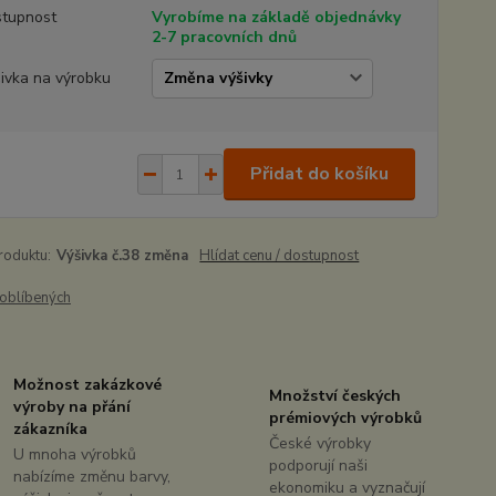
tupnost
Vyrobíme na základě objednávky
2-7 pracovních dnů
ivka na výrobku
Přidat do košíku
roduktu:
Výšivka č.38 změna
Hlídat cenu / dostupnost
oblíbených
Možnost zakázkové
Množství českých
výroby na přání
prémiových výrobků
zákazníka
České výrobky
U mnoha výrobků
podporují naši
nabízíme změnu barvy,
ekonomiku a vyznačují