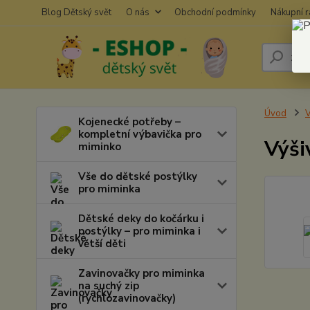
Blog Dětský svět
O nás
Obchodní podmínky
Nákupní 
Úvod
V
Kojenecké potřeby –
kompletní výbavička pro
Výši
miminko
Vše do dětské postýlky
pro miminka
Dětské deky do kočárku i
postýlky – pro miminka i
větší děti
Zavinovačky pro miminka
na suchý zip
(rychlozavinovačky)