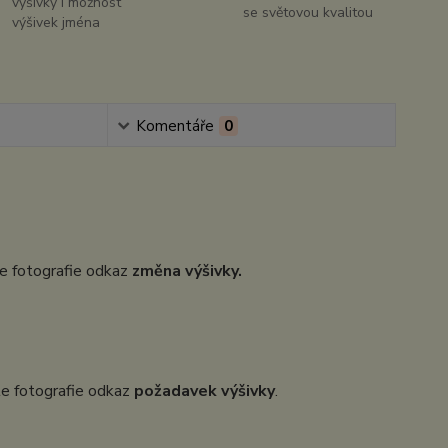
výšivky i možnost
se světovou kvalitou
výšivek jména
Komentáře
0
dle fotografie odkaz
změna výšivky.
dle fotografie odkaz
požadavek výšivky
.