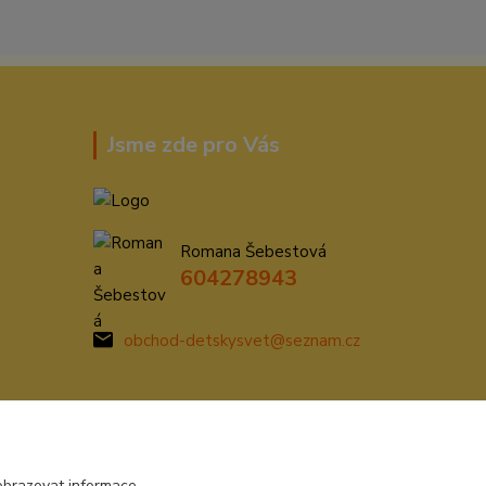
Jsme zde pro Vás
Romana Šebestová
604278943
obchod-detskysvet@seznam.cz
obrazovat informace