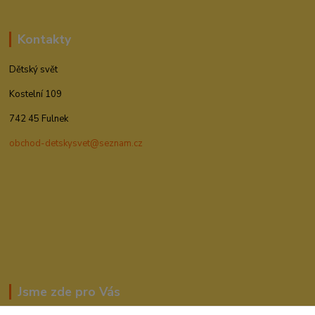
Kontakty
Dětský svět
Kostelní 109
742 45 Fulnek
obchod-detskysvet@seznam.cz
Jsme zde pro Vás