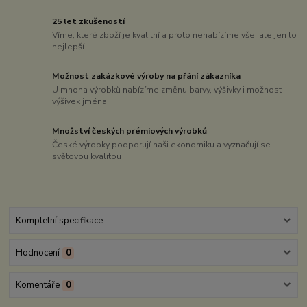
25 let zkušeností
Víme, které zboží je kvalitní a proto nenabízíme vše, ale jen to
nejlepší
Možnost zakázkové výroby na přání zákazníka
U mnoha výrobků nabízíme změnu barvy, výšivky i možnost
výšivek jména
Množství českých prémiových výrobků
České výrobky podporují naši ekonomiku a vyznačují se
světovou kvalitou
Kompletní specifikace
Hodnocení
0
Komentáře
0