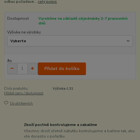
odkaz požadave...
celý popis
Dostupnost
Vyrobíme na základě objednávky 2-7 pracovních
dnů
Výšivka na výrobku
/
ks
Přidat do košíku
Číslo produktu:
Výšivka č.31
Hlídat cenu / dostupnost
Do oblíbených
Zboží poctivě kontrolujeme a zabalíme
Všechno zboží včetně nábytku kontrolujeme a balíme tak, aby
vše dorazilo v pořádku