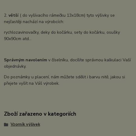
2.
větší
( do vyšívacího rámečku 13x18cm) tyto výšivky se
nejčastěji nachází na výrobcích:
rychlozavinovačky, deky do kočárku, sety do kočárku, osušky
90x90cm atd...
Správným navolením
v číselníku, docílíte správnou kalkulaci Vaší
objednávky.
Do poznámky u placení, nám můžete sdělit i barvu nitě, jakou si
přejete vyšít na Váš výrobek.
Zboží zařazeno v kategoriích
Vzorník výšivek