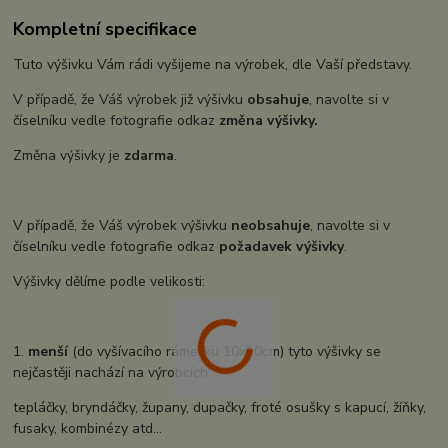
Kompletní specifikace
Tuto výšivku Vám rádi vyšijeme na výrobek, dle Vaší představy.
V případě, že Váš výrobek již výšivku
obsahuje
, navolte si v
číselníku vedle fotografie odkaz
změna výšivky.
Změna výšivky je
zdarma
.
V případě, že Váš výrobek výšivku
neobsahuje
, navolte si v
číselníku vedle fotografie odkaz
požadavek výšivky
.
Výšivky dělíme podle velikosti:
1.
menší
(do vyšívacího rámečku 10x10cm) tyto výšivky se
nejčastěji nachází na výrobcích:
tepláčky, bryndáčky, župany, dupačky, froté osušky s kapucí, žíňky,
fusaky, kombinézy atd...