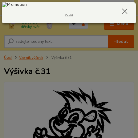
0
ks
CZK
604278943
za
0,00 Kč
Zavřít
Menu
Hledat
Úvod
Vzorník výšivek
Výšivka č.31
Výšivka č.31